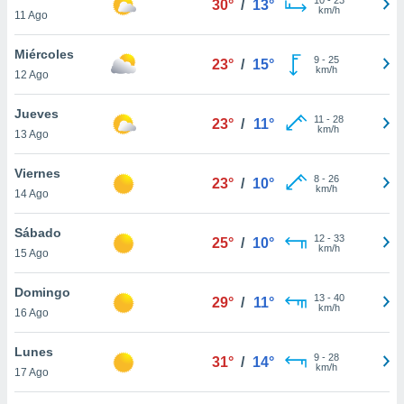
30°
/
13°
ublicidad y
km/h
11 Ago
do en
Miércoles
 mismo.
9
-
25
23°
/
15°
km/h
sultar más
12 Ago
 en nuestra
 Cookies
y
Jueves
11
-
28
23°
/
11°
ualquier
km/h
13 Ago
ento
Viernes
 botón
8
-
26
23°
/
10°
km/h
14 Ago
ación de
kies
 disponible
Sábado
12
-
33
25°
/
10°
e nuestra
km/h
15 Ago
.
Domingo
IVAMENTE,
13
-
40
29°
/
11°
km/h
16 Ago
as
Lunes
9
-
28
31°
/
14°
 a cookies
km/h
17 Ago
 no aceptar