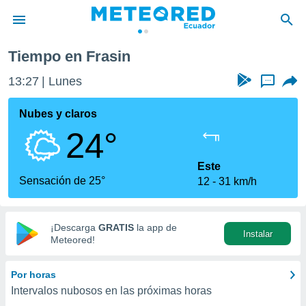
Tiempo en Frasin
privacidad
13:27
Lunes
...
o de
com.ec) ha
Nubes y claros
ado por
24°
es para
ue la
 que se
Este
e calidad.
Sensación de 25°
12
31 km/h
eder a este
ediante las
opciones:
¡Descarga
GRATIS
la app de
Instalar
ookies y
Meteored!
e forma
Por horas
d digital
Intervalos nubosos en las próximas horas
ada, basada