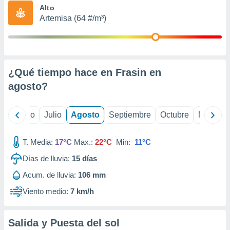
ados con el
Alto
 seleccionar
Artemisa (64 #/m³)
o.
calización
precisa e
ión mediante
¿Qué tiempo hace en Frasin en
, publicidad
agosto
?
dos,
 publicidad
,
yo
Junio
Julio
Agosto
Septiembre
Octubre
Noviemb
ón de
 desarrollo
T. Media:
17°C
Max.:
22°C
Min:
11°C
s.
Días de lluvia:
15
días
tros 1199
ios
Acum. de lluvia:
106 mm
Viento medio:
7 km/h
Salida y Puesta del sol