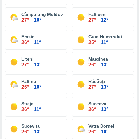
Câmpulung Moldovenesc
Fălticeni
27°
10°
27°
12°
Frasin
Gura Humorului
26°
11°
25°
11°
Liteni
Marginea
27°
13°
26°
13°
Paltinu
Rădăuţi
26°
10°
27°
13°
Straja
Suceava
26°
11°
26°
13°
Suceviţa
Vatra Dornei
26°
13°
26°
10°