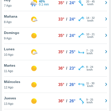
40%
ublicidad y
20
-
45
35°
/
24°
0.1 mm
km/h
7 Ago
do en
 mismo.
Mañana
14
-
32
33°
/
24°
sultar más
km/h
8 Ago
 en nuestra
 Cookies
y
Domingo
10
-
21
ualquier
35°
/
24°
km/h
9 Ago
ento
 botón
Lunes
7
-
23
35°
/
25°
ación de
km/h
10 Ago
kies
 disponible
Martes
8
-
24
e nuestra
36°
/
23°
km/h
11 Ago
.
Miércoles
IVAMENTE,
11
-
30
35°
/
26°
km/h
12 Ago
as
Jueves
9
-
25
36°
/
26°
 a cookies
km/h
13 Ago
 no aceptar