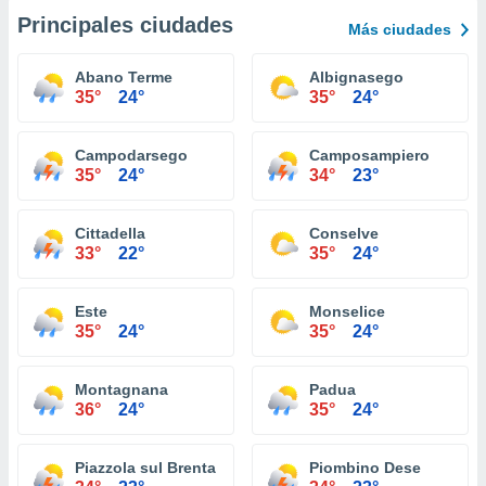
Principales ciudades
Más ciudades
Abano Terme
Albignasego
35°
24°
35°
24°
Campodarsego
Camposampiero
35°
24°
34°
23°
Cittadella
Conselve
33°
22°
35°
24°
Este
Monselice
35°
24°
35°
24°
Montagnana
Padua
36°
24°
35°
24°
Piazzola sul Brenta
Piombino Dese