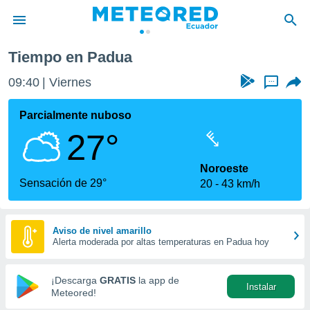
Tiempo en Padua
privacidad
09:40
Viernes
...
o de
com.ec) ha
Parcialmente nuboso
ado por
27°
es para
ue la
 que se
Noroeste
e calidad.
Sensación de 29°
20
43 km/h
eder a este
ediante las
opciones:
Aviso de nivel amarillo
Alerta moderada por altas temperaturas en Padua hoy
ookies y
e forma
¡Descarga
GRATIS
la app de
Instalar
d digital
Meteored!
ada, basada