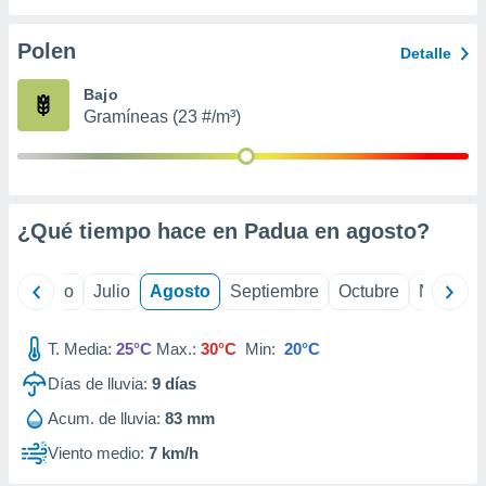
ados con el
 seleccionar
o.
Polen
Detalle
calización
Bajo
precisa e
Gramíneas (23 #/m³)
ión mediante
, publicidad
dos,
 publicidad
¿Qué tiempo hace en Padua en
agosto
?
,
ón de
 desarrollo
yo
Junio
Julio
Agosto
Septiembre
Octubre
Noviemb
s.
tros 1199
T. Media:
25°C
Max.:
30°C
Min:
20°C
ios
Días de lluvia:
9
días
Acum. de lluvia:
83 mm
Viento medio:
7 km/h