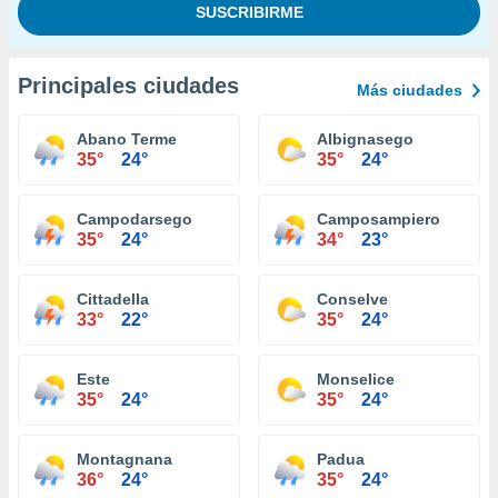
Principales ciudades
Más ciudades
Abano Terme
Albignasego
35°
24°
35°
24°
Campodarsego
Camposampiero
35°
24°
34°
23°
Cittadella
Conselve
33°
22°
35°
24°
Este
Monselice
35°
24°
35°
24°
Montagnana
Padua
36°
24°
35°
24°