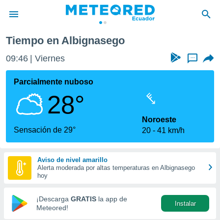
Tiempo en Albignasego
privacidad
09:46
Viernes
...
o de
com.ec) ha
Parcialmente nuboso
ado por
28°
es para
ue la
 que se
Noroeste
e calidad.
Sensación de 29°
20
41 km/h
eder a este
ediante las
opciones:
Aviso de nivel amarillo
Alerta moderada por altas temperaturas en Albignasego
ookies y
hoy
e forma
¡Descarga
GRATIS
la app de
Instalar
d digital
Meteored!
ada, basada