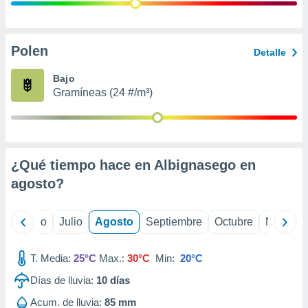
ados con el
 seleccionar
o.
calización
Polen
Detalle
precisa e
ión mediante
Bajo
Gramíneas (24 #/m³)
, publicidad
dos,
 publicidad
,
¿Qué tiempo hace en Albignasego en
ón de
 desarrollo
agosto
?
s.
tros 1199
yo
Junio
Julio
Agosto
Septiembre
Octubre
Noviemb
ios
T. Media:
25°C
Max.:
30°C
Min:
20°C
Días de lluvia:
10
días
Acum. de lluvia:
85 mm