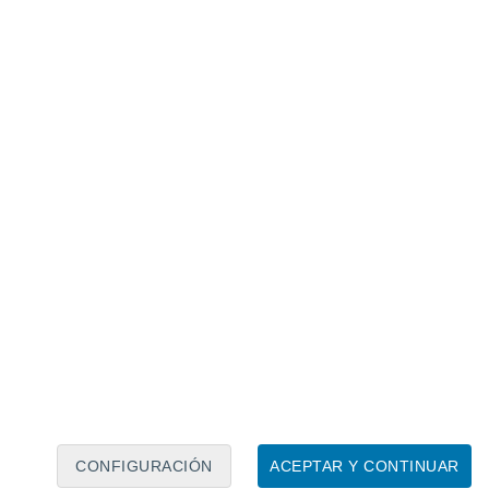
Calendario lunar
Lun
Mar
Mié
Jue
Vie
Sáb
Dom
6
7
8
9
10
11
12
13
14
15
16
17
18
19
CONFIGURACIÓN
ACEPTAR Y CONTINUAR
20