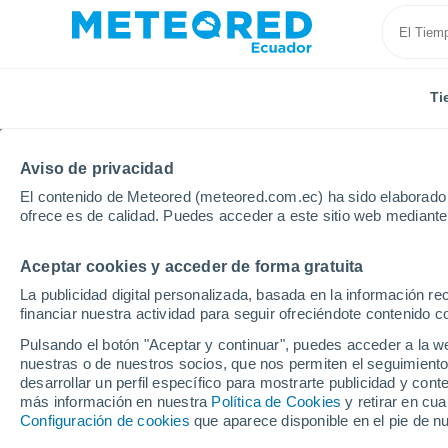
Ti
Aviso de privacidad
El contenido de Meteored (meteored.com.ec) ha sido elaborado p
ofrece es de calidad. Puedes acceder a este sitio web mediante
Aceptar cookies y acceder de forma gratuita
Inicio
Manabí
Olmedo
La publicidad digital personalizada, basada en la información r
financiar nuestra actividad para seguir ofreciéndote contenido c
Tiempo en Olmedo (Ma
Pulsando el botón "Aceptar y continuar", puedes acceder a la w
nuestras o de nuestros socios, que nos permiten el seguimiento
18:49
Jueves
desarrollar un perfil específico para mostrarte publicidad y co
más información en nuestra
Política de Cookies
y retirar en cu
Configuración de cookies
que aparece disponible en el pie de n
Nubes y claros