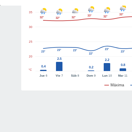
35
33°
33°
32°
32°
32°
32°
30
25
23°
23°
23°
23°
23°
22°
20
2.5
2.2
0.8
0.4
0.2
°C
Jue
6
Vie
7
Sáb
8
Dom
9
Lun
10
Mar
11
Máxima