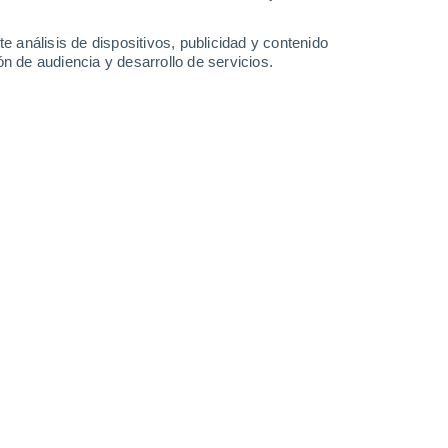
-
25
km/h
11
-
24
km/h
5
-
19
km/h
8
-
23
km/h
e análisis de dispositivos, publicidad y contenido
n de audiencia y desarrollo de servicios.
s
Noreste
1 Bajo
°
1
-
11 km/h
FPS:
no
s
Noreste
0 Bajo
°
1
-
9 km/h
FPS:
no
s
Noreste
0 Bajo
°
4
-
8 km/h
FPS:
no
s
Norte
0 Bajo
°
11
-
18 km/h
FPS:
no
s
Noroeste
0 Bajo
°
10
-
22 km/h
FPS:
no