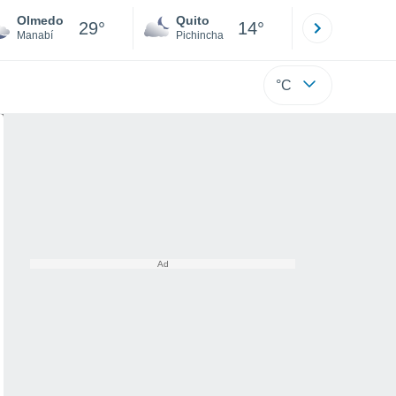
Olmedo
Quito
Cuenca
29°
14°
Manabí
Pichincha
Azuay
°C