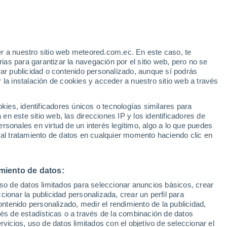
Aviso de nivel naranja
Alerta importante por altas
temperaturas en Olmedo hoy
r a nuestro sitio web meteored.com.ec. En este caso, te
as para garantizar la navegación por el sitio web, pero no se
rar publicidad o contenido personalizado, aunque sí podrás
 la instalación de cookies y acceder a nuestro sitio web a través
odelos
es, identificadores únicos o tecnologías similares para
n este sitio web, las direcciones IP y los identificadores de
rsonales en virtud de un interés legítimo, algo a lo que puedes
 al tratamiento de datos en cualquier momento haciendo clic en
omingo
Lunes
Martes
Miércoles
9 Ago
10 Ago
11 Ago
12 Ago
miento de datos:
uso de datos limitados para seleccionar anuncios básicos, crear
60%
90%
80%
70%
ccionar la publicidad personalizada, crear un perfil para
0.2 mm
2.2 mm
0.8 mm
0.6 mm
ontenido personalizado, medir el rendimiento de la publicidad,
33°
/
22°
32°
/
23°
33°
/
23°
34°
/
23°
vés de estadísticas o a través de la combinación de datos
rvicios, uso de datos limitados con el objetivo de seleccionar el