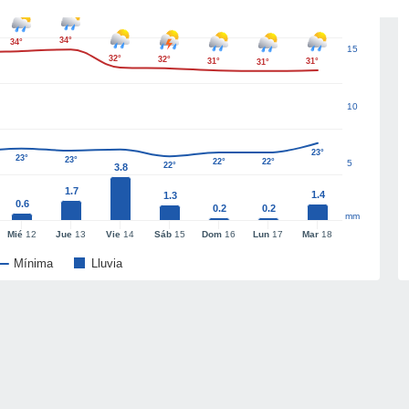
34°
34°
15
32°
32°
31°
31°
31°
10
23°
23°
23°
22°
22°
5
22°
3.8
1.7
1.4
1.3
0.6
0.2
0.2
mm
Mié
12
Jue
13
Vie
14
Sáb
15
Dom
16
Lun
17
Mar
18
Mínima
Lluvia