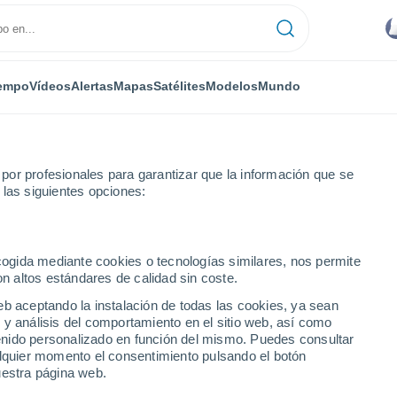
empo
Vídeos
Alertas
Mapas
Satélites
Modelos
Mundo
or profesionales para garantizar que la información que se
 las siguientes opciones:
ecogida mediante cookies o tecnologías similares, nos permite
on altos estándares de calidad sin coste.
nabí)
eb aceptando la instalación de todas las cookies, ya sean
 y análisis del comportamiento en el sitio web, así como
...
ntenido personalizado en función del mismo. Puedes consultar
alquier momento el consentimiento pulsando el botón
Por horas
uestra página web.
Cielos nubosos en las próximas
horas