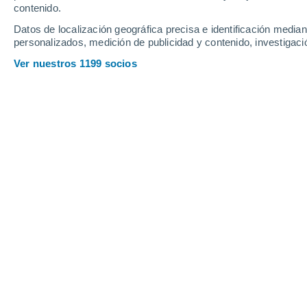
contenido.
13
-
24
km/h
10
-
19
km/h
10
11
-
22
km/h
Datos de localización geográfica precisa e identificación mediant
personalizados, medición de publicidad y contenido, investigació
Tiempo en Olmedo hoy
, 6 de agosto
Ver nuestros 1199 socios
Nubes y claro
31°
17:00
Sensación T.
33
Nubes y claro
31°
18:00
Sensación T.
34
Nubes y claro
29°
19:00
Sensación T.
32
Nubes y claro
28°
20:00
Sensación T.
31
Nubes y claro
26°
21:00
Sensación T.
28