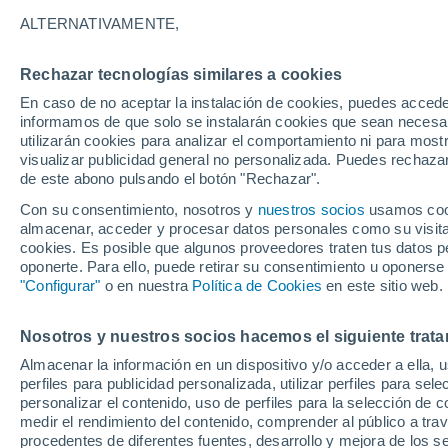
29°
ALTERNATIVAMENTE,
Rechazar tecnologías similares a cookies
Noreste
En caso de no aceptar la instalación de cookies, puedes accede
Sensación de 32°
4
-
8 km/h
informamos de que solo se instalarán cookies que sean necesari
utilizarán cookies para analizar el comportamiento ni para most
visualizar publicidad general no personalizada. Puedes rechazar
de este abono pulsando el botón "Rechazar".
Tiempo 1 - 7 días
Mapa de nubosidad
Satélites
M
Con su consentimiento, nosotros y
nuestros socios
usamos cooki
almacenar, acceder y procesar datos personales como su visita e
cookies. Es posible que algunos proveedores traten tus datos pe
oponerte. Para ello, puede retirar su consentimiento u oponerse
Mañana
Sábado
D
Hoy
"Configurar"
o en nuestra
Política de Cookies
en este sitio web.
7 Ago
8 Ago
6 Ago
Nosotros y nuestros socios hacemos el siguiente trata
Almacenar la información en un dispositivo y/o acceder a ella, 
80%
30%
perfiles para publicidad personalizada, utilizar perfiles para sele
2.5 mm
0.4 mm
personalizar el contenido, uso de perfiles para la selección de c
32°
/
23°
32°
/
23°
32°
/
23°
medir el rendimiento del contenido, comprender al público a tra
procedentes de diferentes fuentes, desarrollo y mejora de los se