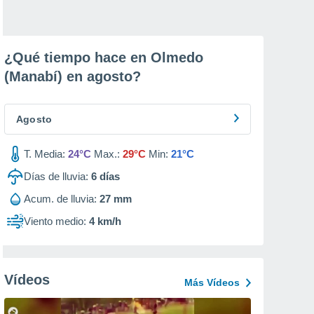
¿Qué tiempo hace en Olmedo
(Manabí) en
agosto
?
Agosto
T. Media:
24°C
Max.:
29°C
Min:
21°C
Días de lluvia:
6
días
Acum. de lluvia:
27 mm
Viento medio:
4 km/h
Vídeos
Más Vídeos