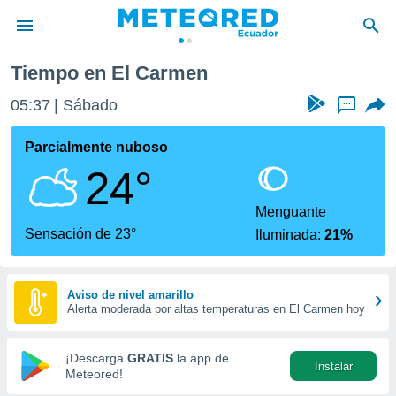
Tiempo en El Carmen
privacidad
05:37
Sábado
...
o de
com.ec) ha
Parcialmente nuboso
ado por
24°
es para
ue la
 que se
Menguante
e calidad.
Sensación de 23°
Iluminada:
21%
eder a este
ediante las
opciones:
Aviso de nivel amarillo
Alerta moderada por altas temperaturas en El Carmen hoy
ookies y
e forma
¡Descarga
GRATIS
la app de
Instalar
d digital
Meteored!
ada, basada