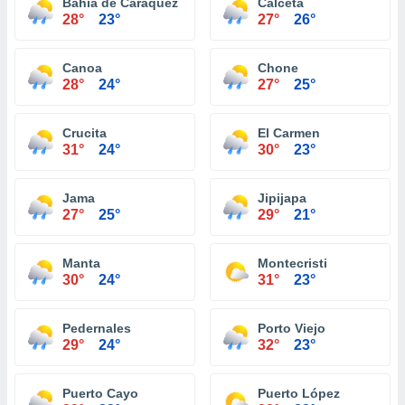
Bahía de Caráquez
Calceta
28°
23°
27°
26°
Canoa
Chone
28°
24°
27°
25°
Crucita
El Carmen
31°
24°
30°
23°
Jama
Jipijapa
27°
25°
29°
21°
Manta
Montecristi
30°
24°
31°
23°
Pedernales
Porto Viejo
29°
24°
32°
23°
Puerto Cayo
Puerto López