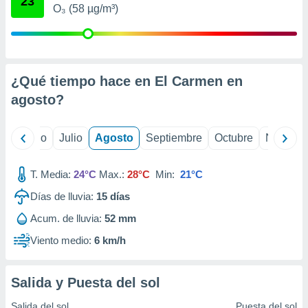
23
ados con el
O₃ (58 µg/m³)
 seleccionar
o.
calización
precisa e
ión mediante
¿Qué tiempo hace en El Carmen en
agosto
?
, publicidad
dos,
yo
Junio
Julio
Agosto
Septiembre
Octubre
Noviemb
 publicidad
,
ón de
T. Media:
24°C
Max.:
28°C
Min:
21°C
 desarrollo
s.
Días de lluvia:
15
días
tros 1199
Acum. de lluvia:
52 mm
ios
Viento medio:
6 km/h
Salida y Puesta del sol
Salida del sol
Puesta del sol