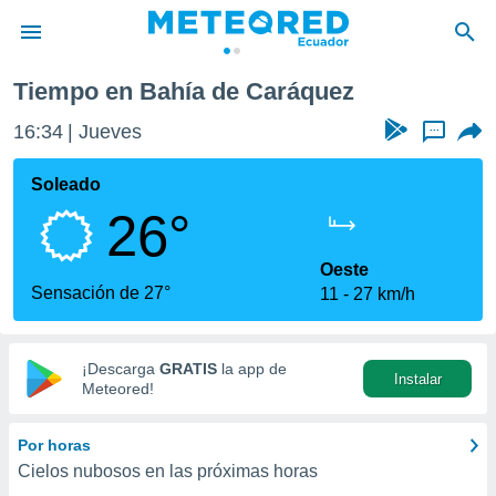
Tiempo en Bahía de Caráquez
privacidad
16:34
Jueves
...
o de
com.ec) ha
Soleado
ado por
26°
es para
ue la
 que se
Oeste
e calidad.
Sensación de 27°
11
27 km/h
eder a este
ediante las
opciones:
¡Descarga
GRATIS
la app de
Instalar
ookies y
Meteored!
e forma
Por horas
d digital
Cielos nubosos en las próximas horas
ada, basada