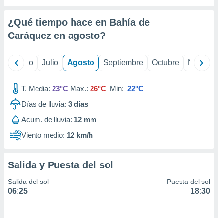
ados con el
 seleccionar
o.
¿Qué tiempo hace en Bahía de
Caráquez en
agosto
?
calización
precisa e
ión mediante
yo
Junio
Julio
Agosto
Septiembre
Octubre
Noviemb
, publicidad
T. Media:
23°C
Max.:
26°C
Min:
22°C
dos,
 publicidad
Días de lluvia:
3
días
,
ón de
Acum. de lluvia:
12 mm
 desarrollo
Viento medio:
12 km/h
s.
tros 1199
ios
Salida y Puesta del sol
Salida del sol
Puesta del sol
06:25
18:30