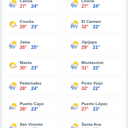
Canoa
Chone
27°
24°
27°
24°
Crucita
El Carmen
29°
23°
32°
22°
Jama
Jipijapa
26°
25°
29°
21°
Manta
Montecristi
30°
23°
31°
22°
Pedernales
Porto Viejo
28°
24°
32°
22°
Puerto Cayo
Puerto López
28°
23°
27°
23°
San Vicente
Santa Ana