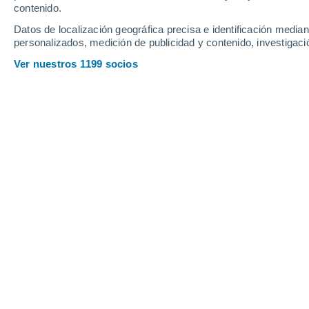
contenido.
15
-
31
km/h
16
-
33
km/h
13
20
-
39
km/h
Datos de localización geográfica precisa e identificación mediant
personalizados, medición de publicidad y contenido, investigació
Tiempo en Newtown hoy
, 9 de agosto
Ver nuestros 1199 socios
Nubes y claros
24°
14:00
Sensación T.
25°
Nubes y claros
24°
15:00
Sensación T.
25°
Nubes y claros
24°
16:00
Sensación T.
25°
Nubes y claros
23°
17:00
Sensación T.
25°
Nubes y claros
22°
18:00
Sensación T.
22°