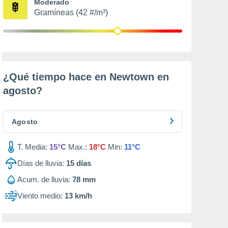
Moderado
Gramíneas (42 #/m³)
¿Qué tiempo hace en Newtown en
agosto
?
Agosto
T. Media:
15°C
Max.:
18°C
Min:
11°C
Días de lluvia:
15
días
Acum. de lluvia:
78 mm
Viento medio:
13 km/h