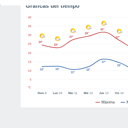
Gráficas del tiempo
40
35
32°
29°
30
27°
27°
24°
25
23°
20
15
17°
15°
13°
12°
12°
10
11°
5
°C
Dom
9
Lun
10
Mar
11
Mié
12
Jue
13
Vie
14
Máxima