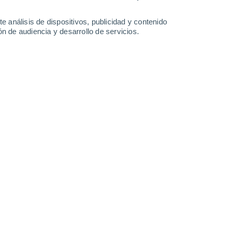
-
28
km/h
13
-
27
km/h
17
-
34
km/h
13
-
29
km/h
e análisis de dispositivos, publicidad y contenido
n de audiencia y desarrollo de servicios.
Oeste
5 Medio
16
-
33 km/h
FPS:
6-10
Oeste
4 Medio
18
-
36 km/h
FPS:
6-10
Oeste
3 Medio
19
-
37 km/h
FPS:
6-10
Oeste
2 Bajo
20
-
38 km/h
FPS:
no
Oeste
1 Bajo
20
-
39 km/h
FPS:
no