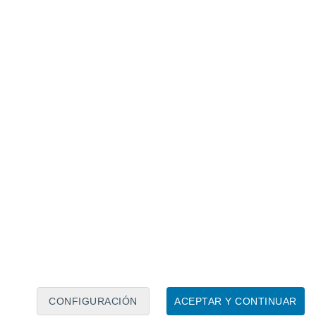
Calendario lunar
Lun
Mar
Mié
Jue
Vie
Sáb
Dom
9
10
11
12
13
14
15
16
17
18
19
20
21
22
CONFIGURACIÓN
ACEPTAR Y CONTINUAR