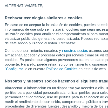
24°
ALTERNATIVAMENTE,
Rechazar tecnologías similares a cookies
Oeste
En caso de no aceptar la instalación de cookies, puedes accede
Sensación de 25°
16
-
33 km
informamos de que solo se instalarán cookies que sean necesari
utilizarán cookies para analizar el comportamiento ni para most
visualizar publicidad general no personalizada. Puedes rechazar
de este abono pulsando el botón "Rechazar".
Tiempo 1 - 7 días
Mapa de nubosidad
Satélites
M
Con su consentimiento, nosotros y
nuestros socios
usamos cooki
almacenar, acceder y procesar datos personales como su visita e
cookies. Es posible que algunos proveedores traten tus datos pe
oponerte. Para ello, puede retirar su consentimiento u oponerse
Mañana
Martes
M
Hoy
"Configurar"
o en nuestra
Política de Cookies
en este sitio web.
10 Ago
11 Ago
9 Ago
Nosotros y nuestros socios hacemos el siguiente trata
Almacenar la información en un dispositivo y/o acceder a ella, 
perfiles para publicidad personalizada, utilizar perfiles para sele
personalizar el contenido, uso de perfiles para la selección de c
23°
/
13°
27°
/
11°
24°
/
12°
medir el rendimiento del contenido, comprender al público a tra
procedentes de diferentes fuentes, desarrollo y mejora de los se