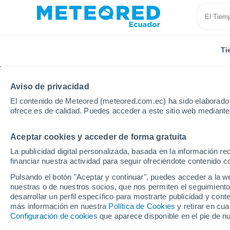
Ti
Aviso de privacidad
El contenido de Meteored (meteored.com.ec) ha sido elaborado p
ofrece es de calidad. Puedes acceder a este sitio web mediante
Aceptar cookies y acceder de forma gratuita
Inicio
Reino Unido
Gales
Newtown
La publicidad digital personalizada, basada en la información r
financiar nuestra actividad para seguir ofreciéndote contenido c
Tiempo en Newtown
Pulsando el botón "Aceptar y continuar", puedes acceder a la w
nuestras o de nuestros socios, que nos permiten el seguimiento
13:35
Domingo
desarrollar un perfil específico para mostrarte publicidad y co
más información en nuestra
Política de Cookies
y retirar en cu
Configuración de cookies
que aparece disponible en el pie de n
Nubes y claros