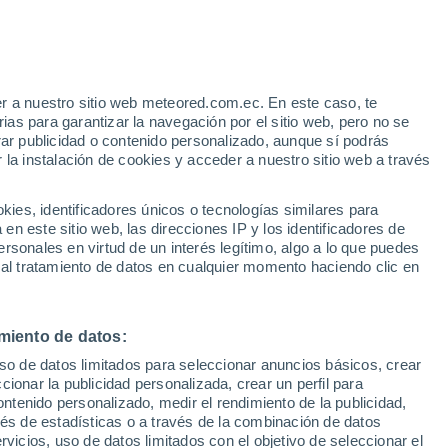
r a nuestro sitio web meteored.com.ec. En este caso, te
/h
as para garantizar la navegación por el sitio web, pero no se
rar publicidad o contenido personalizado, aunque sí podrás
 la instalación de cookies y acceder a nuestro sitio web a través
odelos
es, identificadores únicos o tecnologías similares para
n este sitio web, las direcciones IP y los identificadores de
rsonales en virtud de un interés legítimo, algo a lo que puedes
 al tratamiento de datos en cualquier momento haciendo clic en
iércoles
Jueves
Viernes
Sábado
12 Ago
13 Ago
14 Ago
15 Ago
miento de datos:
uso de datos limitados para seleccionar anuncios básicos, crear
ccionar la publicidad personalizada, crear un perfil para
ontenido personalizado, medir el rendimiento de la publicidad,
29°
/
12°
32°
/
17°
27°
/
15°
22°
/
11°
vés de estadísticas o a través de la combinación de datos
rvicios, uso de datos limitados con el objetivo de seleccionar el