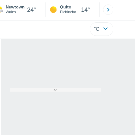
Newtown
Quito
Cuenca
24°
14°
Wales
Pichincha
Azuay
°C