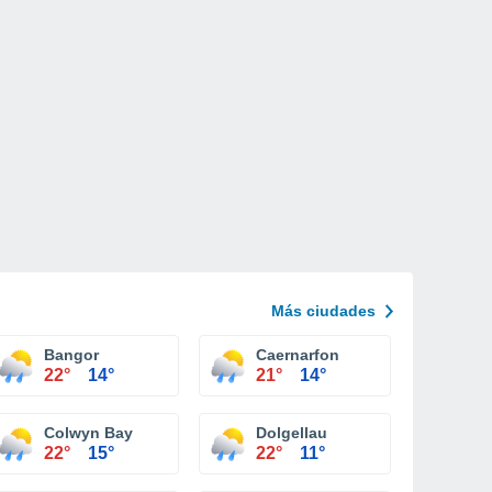
Más ciudades
Bangor
Caernarfon
22°
14°
21°
14°
Colwyn Bay
Dolgellau
22°
15°
22°
11°