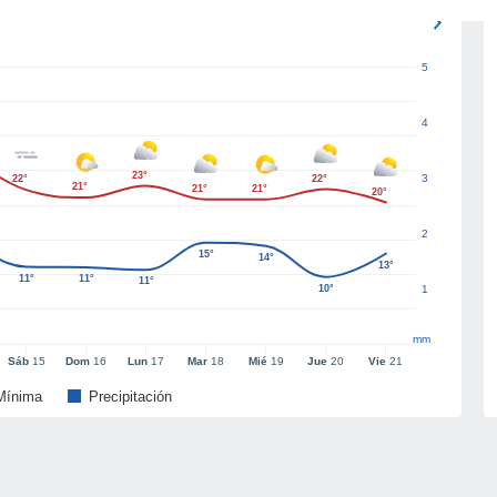
5
4
23°
3
22°
22°
21°
21°
21°
20°
2
15°
14°
13°
11°
11°
11°
10°
1
mm
Sáb
15
Dom
16
Lun
17
Mar
18
Mié
19
Jue
20
Vie
21
Mínima
Precipitación