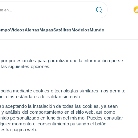
empo
Vídeos
Alertas
Mapas
Satélites
Modelos
Mundo
or profesionales para garantizar que la información que se
 las siguientes opciones:
ecogida mediante cookies o tecnologías similares, nos permite
on altos estándares de calidad sin coste.
eb aceptando la instalación de todas las cookies, ya sean
 y análisis del comportamiento en el sitio web, así como
...
ntenido personalizado en función del mismo. Puedes consultar
alquier momento el consentimiento pulsando el botón
Por horas
uestra página web.
Intervalos nubosos en las
próximas horas