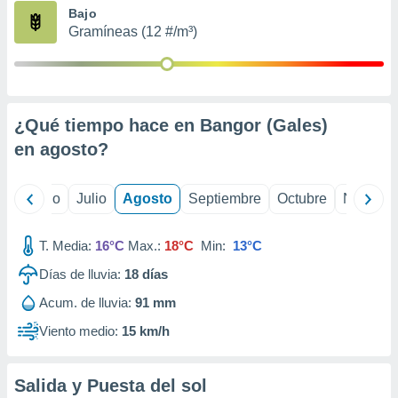
ados con el
Bajo
 seleccionar
Gramíneas (12 #/m³)
o.
calización
precisa e
ión mediante
¿Qué tiempo hace en Bangor (Gales)
, publicidad
en
agosto
?
dos,
 publicidad
,
yo
Junio
Julio
Agosto
Septiembre
Octubre
Noviemb
ón de
 desarrollo
T. Media:
16°C
Max.:
18°C
Min:
13°C
s.
Días de lluvia:
18
días
tros 1199
ios
Acum. de lluvia:
91 mm
Viento medio:
15 km/h
Salida y Puesta del sol