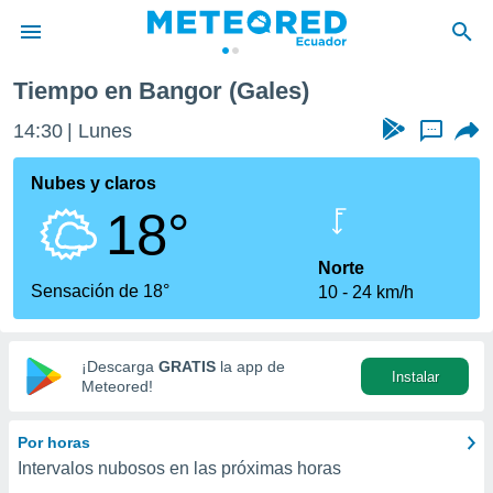
Tiempo en Bangor (Gales)
privacidad
14:30
Lunes
...
o de
com.ec) ha
Nubes y claros
ado por
18°
es para
ue la
 que se
Norte
e calidad.
Sensación de 18°
10
24 km/h
eder a este
ediante las
opciones:
¡Descarga
GRATIS
la app de
Instalar
ookies y
Meteored!
e forma
Por horas
d digital
Intervalos nubosos en las próximas horas
ada, basada