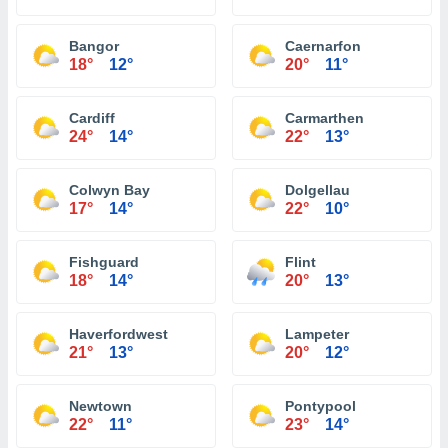
Bangor
Caernarfon
18°
12°
20°
11°
Cardiff
Carmarthen
24°
14°
22°
13°
Colwyn Bay
Dolgellau
17°
14°
22°
10°
Fishguard
Flint
18°
14°
20°
13°
Haverfordwest
Lampeter
21°
13°
20°
12°
Newtown
Pontypool
22°
11°
23°
14°