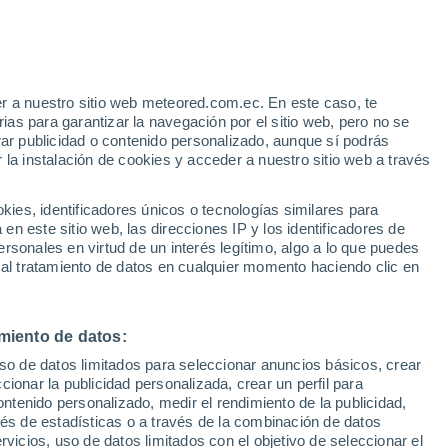
e
r a nuestro sitio web meteored.com.ec. En este caso, te
:
22%
as para garantizar la navegación por el sitio web, pero no se
rar publicidad o contenido personalizado, aunque sí podrás
 la instalación de cookies y acceder a nuestro sitio web a través
odelos
es, identificadores únicos o tecnologías similares para
n este sitio web, las direcciones IP y los identificadores de
rsonales en virtud de un interés legítimo, algo a lo que puedes
 al tratamiento de datos en cualquier momento haciendo clic en
Martes
Miércoles
Jueves
Viernes
11 Ago
12 Ago
13 Ago
14 Ago
miento de datos:
uso de datos limitados para seleccionar anuncios básicos, crear
80%
60%
ccionar la publicidad personalizada, crear un perfil para
1.3 mm
1.4 mm
ontenido personalizado, medir el rendimiento de la publicidad,
31°
/
25°
32°
/
25°
32°
/
26°
34°
/
25°
vés de estadísticas o a través de la combinación de datos
rvicios, uso de datos limitados con el objetivo de seleccionar el