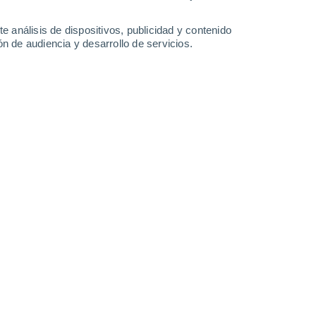
-
21
km/h
13
-
29
km/h
10
-
24
km/h
10
-
37
km/h
e análisis de dispositivos, publicidad y contenido
n de audiencia y desarrollo de servicios.
sto
Sureste
0 Bajo
11
-
20 km/h
FPS:
no
Este
0 Bajo
11
-
19 km/h
FPS:
no
Este
0 Bajo
12
-
19 km/h
FPS:
no
Este
0 Bajo
12
-
19 km/h
FPS:
no
Este
0 Bajo
10
-
17 km/h
FPS:
no