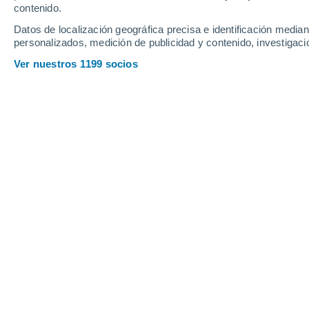
contenido.
15
-
25
km/h
16
-
27
km/h
12
15
-
26
km/h
Datos de localización geográfica precisa e identificación mediant
personalizados, medición de publicidad y contenido, investigació
Tiempo en Naples - FL hoy
, 8 de ago
Ver nuestros 1199 socios
Nubes y claros
25°
03:00
Sensación T.
26°
Nubes y claros
25°
04:00
Sensación T.
26°
Nubes y claros
25°
05:00
Sensación T.
25°
Nubes y claros
25°
06:00
Sensación T.
25°
Nubes y claros
26°
08:00
Sensación T.
27°