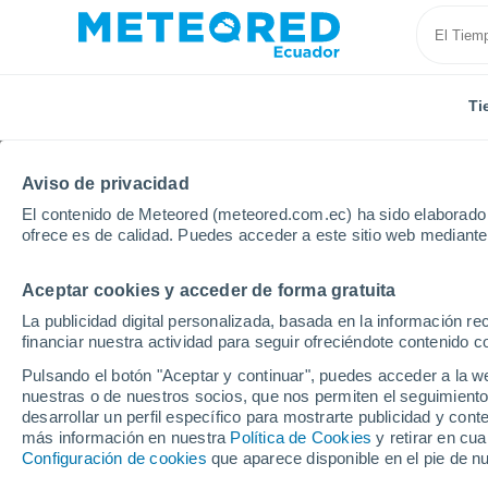
Ti
Aviso de privacidad
El contenido de Meteored (meteored.com.ec) ha sido elaborado p
ofrece es de calidad. Puedes acceder a este sitio web mediante
Aceptar cookies y acceder de forma gratuita
Inicio
Estados Unidos
Estado de Florida
Naples
La publicidad digital personalizada, basada en la información r
financiar nuestra actividad para seguir ofreciéndote contenido c
Tiempo en Naples - FL
Pulsando el botón "Aceptar y continuar", puedes acceder a la w
nuestras o de nuestros socios, que nos permiten el seguimiento
03:27
Sábado
desarrollar un perfil específico para mostrarte publicidad y co
más información en nuestra
Política de Cookies
y retirar en cu
Configuración de cookies
que aparece disponible en el pie de n
Nubes y claros