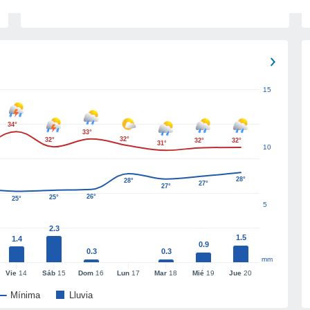
15
34°
33°
32°
32°
32°
32°
31°
10
28°
28°
27°
27°
26°
25°
25°
5
2.3
1.5
1.4
0.9
0.3
0.3
mm
Vie
14
Sáb
15
Dom
16
Lun
17
Mar
18
Mié
19
Jue
20
Mínima
Lluvia