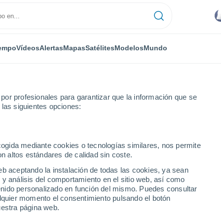
empo
Vídeos
Alertas
Mapas
Satélites
Modelos
Mundo
or profesionales para garantizar que la información que se
 las siguientes opciones:
ecogida mediante cookies o tecnologías similares, nos permite
on altos estándares de calidad sin coste.
eb aceptando la instalación de todas las cookies, ya sean
 y análisis del comportamiento en el sitio web, así como
...
ntenido personalizado en función del mismo. Puedes consultar
alquier momento el consentimiento pulsando el botón
Por horas
uestra página web.
Intervalos nubosos en las
próximas horas