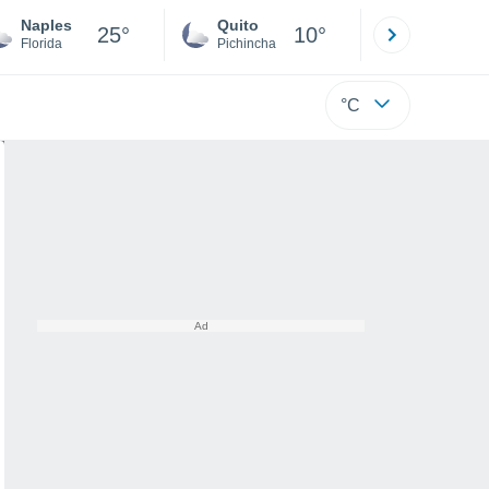
Naples
Quito
Cuenca
25°
10°
Florida
Pichincha
Azuay
°C