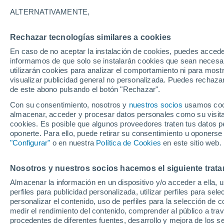
25°
ALTERNATIVAMENTE,
Rechazar tecnologías similares a cookies
Menguant
En caso de no aceptar la instalación de cookies, puedes accede
Iluminada
Sensación de 26°
informamos de que solo se instalarán cookies que sean necesari
utilizarán cookies para analizar el comportamiento ni para most
visualizar publicidad general no personalizada. Puedes rechazar
de este abono pulsando el botón "Rechazar".
Tiempo 1 - 7 días
Mapa de nubosidad
Satélites
M
Con su consentimiento, nosotros y
nuestros socios
usamos cooki
almacenar, acceder y procesar datos personales como su visita e
cookies. Es posible que algunos proveedores traten tus datos pe
oponerte. Para ello, puede retirar su consentimiento u oponerse
Mañana
Lunes
Hoy
"Configurar"
o en nuestra
Política de Cookies
en este sitio web.
9 Ago
10 Ago
8 Ago
Nosotros y nuestros socios hacemos el siguiente trata
Almacenar la información en un dispositivo y/o acceder a ella, 
80%
90%
perfiles para publicidad personalizada, utilizar perfiles para sele
2.3 mm
5 mm
personalizar el contenido, uso de perfiles para la selección de c
32°
/
24°
33°
/
25°
31°
/
24°
medir el rendimiento del contenido, comprender al público a tra
procedentes de diferentes fuentes, desarrollo y mejora de los se