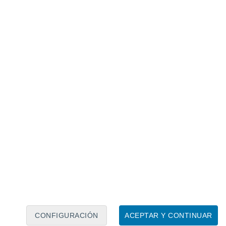
Calendario lunar
Lun
Mar
Mié
Jue
Vie
Sáb
Dom
8
9
10
11
12
13
14
15
16
17
18
19
20
21
CONFIGURACIÓN
ACEPTAR Y CONTINUAR