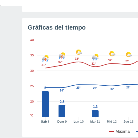
Tiempo para el amanecer
3h 5m
Gráficas del tiempo
40
35
33°
32°
32°
32°
31°
31°
30
25
5
26°
25°
25°
25°
24°
20
2.3
1.3
°C
Sáb
8
Dom
9
Lun
10
Mar
11
Mié
12
Jue
13
Máxima