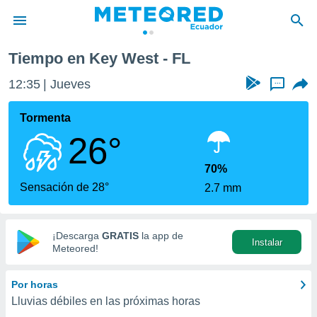
Tiempo en Key West - FL
privacidad
12:35
Jueves
...
o de
com.ec) ha
Tormenta
ado por
26°
es para
ue la
 que se
70%
e calidad.
Sensación de 28°
2.7 mm
eder a este
ediante las
opciones:
¡Descarga
GRATIS
la app de
Instalar
ookies y
Meteored!
e forma
Por horas
d digital
Lluvias débiles en las próximas horas
ada, basada