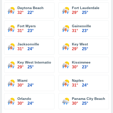
Daytona Beach
Fort Lauderdale
32°
22°
29°
25°
Fort Myers
Gainesville
31°
23°
31°
23°
Jacksonville
Key West
31°
24°
29°
25°
Key West International Airport
Kissimmee
29°
25°
30°
23°
Miami
Naples
30°
24°
31°
24°
Orlando
Panama City Beach
30°
24°
30°
25°