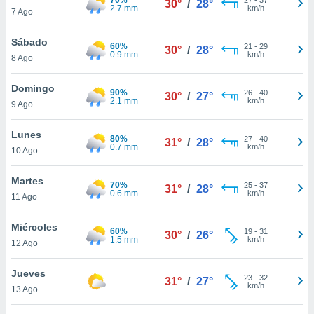
30°
/
28°
ublicidad y
2.7 mm
km/h
7 Ago
do en
Sábado
 mismo.
60%
21
-
29
30°
/
28°
0.9 mm
km/h
sultar más
8 Ago
 en nuestra
 Cookies
y
Domingo
90%
26
-
40
30°
/
27°
ualquier
2.1 mm
km/h
9 Ago
ento
Lunes
 botón
80%
27
-
40
31°
/
28°
0.7 mm
km/h
10 Ago
ación de
kies
 disponible
Martes
70%
25
-
37
31°
/
28°
e nuestra
0.6 mm
km/h
11 Ago
.
Miércoles
60%
IVAMENTE,
19
-
31
30°
/
26°
1.5 mm
km/h
12 Ago
as
Jueves
23
-
32
31°
/
27°
 a cookies
km/h
13 Ago
 no aceptar