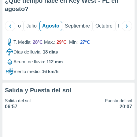
¿Qué tiempo hace en Key West - FL en
ados con el
 seleccionar
agosto
?
o.
calización
yo
Junio
Julio
Agosto
Septiembre
Octubre
Noviemb
precisa e
ión mediante
T. Media:
28°C
Max.:
29°C
Min:
27°C
, publicidad
Días de lluvia:
18
días
dos,
Acum. de lluvia:
112 mm
 publicidad
,
Viento medio:
16 km/h
ón de
 desarrollo
s.
Salida y Puesta del sol
tros 1199
Salida del sol
Puesta del sol
ios
06:57
20:07