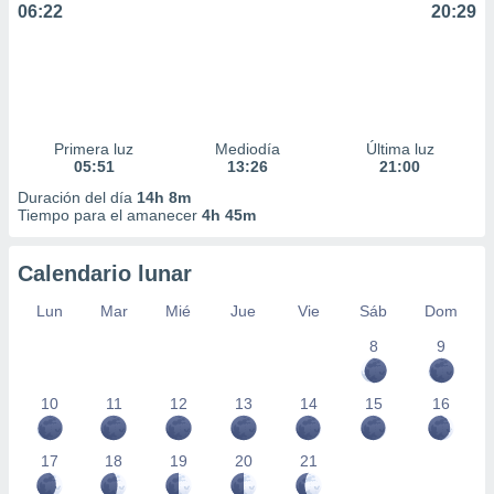
06:22
20:29
ar perfiles
idad
a, utilizar
a
 la
da, crear un
Primera luz
Mediodía
Última luz
personalizar
05:51
13:26
21:00
o, uso de
Duración del día
14h 8m
a la
Tiempo para el amanecer
4h 45m
e contenido
do, medir el
 de la
Calendario lunar
medir el
 del
Lun
Mar
Mié
Jue
Vie
Sáb
Dom
 comprender
8
9
 través de
s o a través
nación de
10
11
12
13
14
15
16
edentes de
fuentes,
y mejora de
17
18
19
20
21
os, uso de