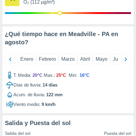
O₃ (112 µg/m³)
retirar su
ento u
 de datos
er momento
¿Qué tiempo hace en Meadville - PA en
ic en
o en
agosto
?
 Cookies
en
eb.
Enero
Febrero
Marzo
Abril
Mayo
Junio
Ju
y
socios
T. Media:
20°C
Max.:
25°C
Min:
16°C
el
Días de lluvia:
14
días
to de
Acum. de lluvia:
122 mm
Viento medio:
9 km/h
la
 en un
 y/o acceder
Salida y Puesta del sol
 de datos
ara
Salida del sol
Puesta del sol
 anuncios