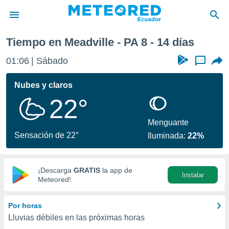
Próxima semana
Tiempo en Meadville - PA 8 - 14 días
privacidad
01:06
Sábado
...
o de
com.ec) ha
Nubes y claros
ado por
22°
es para
ue la
 que se
Menguante
e calidad.
Sensación de 22°
Iluminada:
22%
eder a este
ediante las
opciones:
¡Descarga
GRATIS
la app de
Instalar
ookies y
Meteored!
e forma
Por horas
d digital
Lluvias débiles en las próximas horas
ada, basada