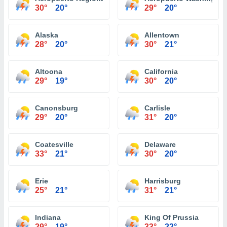
30°
20°
29°
20°
Alaska
Allentown
28°
20°
30°
21°
Altoona
California
29°
19°
30°
20°
Canonsburg
Carlisle
29°
20°
31°
20°
Coatesville
Delaware
33°
21°
30°
20°
Erie
Harrisburg
25°
21°
31°
21°
Indiana
King Of Prussia
29°
19°
33°
22°