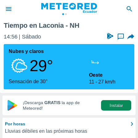
Tiempo en Laconia - NH
privacidad
14:56
Sábado
...
o de
com.ec) ha
Nubes y claros
ado por
29°
es para
ue la
 que se
Oeste
e calidad.
Sensación de 30°
11
27 km/h
eder a este
ediante las
opciones:
¡Descarga
GRATIS
la app de
Instalar
ookies y
Meteored!
e forma
Por horas
d digital
Lluvias débiles en las próximas horas
ada, basada