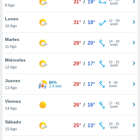
31°
/
19°
ublicidad y
km/h
9 Ago
do en
Lunes
 mismo.
12
-
29
31°
/
18°
km/h
sultar más
10 Ago
 en nuestra
 Cookies
y
Martes
14
-
34
29°
/
20°
ualquier
km/h
11 Ago
ento
Miércoles
 botón
12
-
31
29°
/
17°
km/h
12 Ago
ación de
kies
 disponible
Jueves
80%
9
-
34
29°
/
17°
e nuestra
2.4 mm
km/h
13 Ago
.
Viernes
IVAMENTE,
17
-
42
26°
/
16°
km/h
14 Ago
as
Sábado
10
-
31
25°
/
13°
 a cookies
km/h
15 Ago
 no aceptar