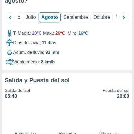
agosto
?
ados con el
 seleccionar
o.
yo
Junio
Julio
Agosto
Septiembre
Octubre
Noviemb
calización
precisa e
ión mediante
T. Media:
20°C
Max.:
26°C
Min:
16°C
Días de lluvia:
11
días
, publicidad
Acum. de lluvia:
93 mm
dos,
 publicidad
Viento medio:
8 km/h
,
ón de
 desarrollo
Salida y Puesta del sol
s.
Salida del sol
Puesta del sol
tros 1199
05:43
20:00
ios
Primera luz
Mediodía
Última luz