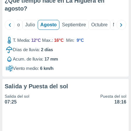
¿Qué tiempo hace en La Higuera en
ados con el
 seleccionar
agosto
?
o.
calización
yo
Junio
Julio
Agosto
Septiembre
Octubre
Noviemb
precisa e
ión mediante
T. Media:
12°C
Max.:
16°C
Min:
9°C
, publicidad
Días de lluvia:
2
días
dos,
Acum. de lluvia:
17 mm
 publicidad
,
Viento medio:
6 km/h
ón de
 desarrollo
s.
Salida y Puesta del sol
tros 1199
Salida del sol
Puesta del sol
ios
07:25
18:16