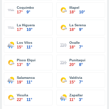
Coquimbo
Illapel
17°
9°
18°
10°
La Higuera
La Serena
17°
10°
18°
9°
Los Vilos
Ovalle
15°
11°
18°
7°
Pisco Elqui
Punitaqui
13°
5°
20°
8°
Salamanca
Valdivia
19°
11°
15°
7°
Vicuña
Zapallar
22°
11°
11°
3°