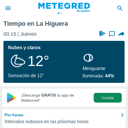
Tiempo en La Higuera
privacidad
00:15
Jueves
...
o de
com.ec) ha
Nubes y claros
ado por
12°
es para
ue la
 que se
Menguante
e calidad.
Sensación de 12°
Iluminada:
44%
eder a este
ediante las
opciones:
¡Descarga
GRATIS
la app de
Instalar
ookies y
Meteored!
e forma
Por horas
d digital
Intervalos nubosos en las próximas horas
ada, basada