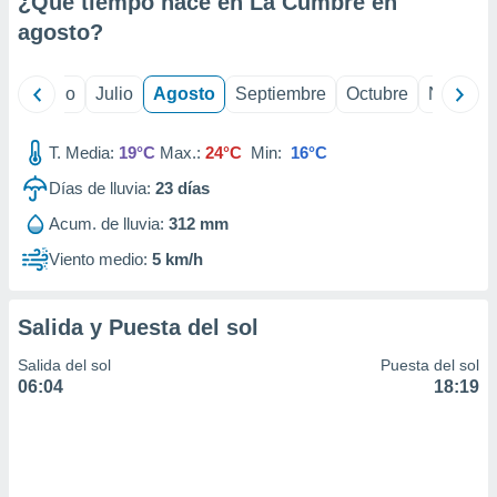
¿Qué tiempo hace en La Cumbre en
ados con el
 seleccionar
agosto
?
o.
calización
yo
Junio
Julio
Agosto
Septiembre
Octubre
Noviemb
precisa e
ión mediante
T. Media:
19°C
Max.:
24°C
Min:
16°C
, publicidad
Días de lluvia:
23
días
dos,
Acum. de lluvia:
312 mm
 publicidad
,
Viento medio:
5 km/h
ón de
 desarrollo
s.
Salida y Puesta del sol
tros 1199
Salida del sol
Puesta del sol
ios
06:04
18:19