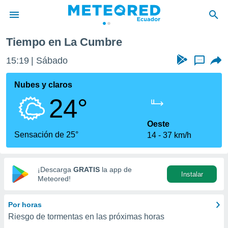
Tiempo en La Cumbre
privacidad
15:19
Sábado
...
o de
com.ec) ha
Nubes y claros
ado por
24°
es para
ue la
 que se
Oeste
e calidad.
Sensación de 25°
14
37 km/h
eder a este
ediante las
opciones:
¡Descarga
GRATIS
la app de
Instalar
ookies y
Meteored!
e forma
Por horas
d digital
Riesgo de tormentas en las próximas horas
ada, basada