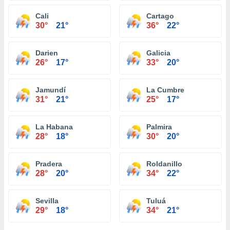
Cali
Cartago
30°
21°
36°
22°
Darien
Galicia
26°
17°
33°
20°
Jamundí
La Cumbre
31°
21°
25°
17°
La Habana
Palmira
28°
18°
30°
20°
Pradera
Roldanillo
28°
20°
34°
22°
Sevilla
Tuluá
29°
18°
34°
21°