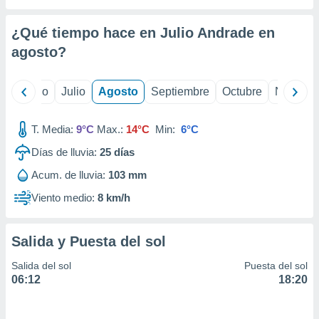
ados con el
 seleccionar
o.
¿Qué tiempo hace en Julio Andrade en
agosto
?
calización
precisa e
ión mediante
yo
Junio
Julio
Agosto
Septiembre
Octubre
Noviemb
, publicidad
T. Media:
9°C
Max.:
14°C
Min:
6°C
dos,
 publicidad
Días de lluvia:
25
días
,
ón de
Acum. de lluvia:
103 mm
 desarrollo
Viento medio:
8 km/h
s.
tros 1199
ios
Salida y Puesta del sol
Salida del sol
Puesta del sol
06:12
18:20