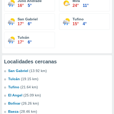
Julio Andrade
Mira
16°
5°
24°
11°
San Gabriel
Tufino
17°
6°
15°
4°
Tulcán
17°
6°
Localidades cercanas
San Gabriel
(13.92 km)
Tulcán
(19.15 km)
Tufino
(21.64 km)
El Angel
(25.09 km)
Bolívar
(26.26 km)
Baeza
(28.46 km)