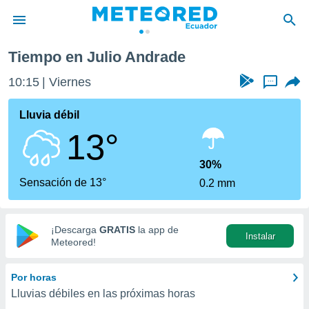
Tiempo en Julio Andrade
privacidad
10:15
Viernes
...
o de
com.ec) ha
Lluvia débil
ado por
13°
es para
ue la
 que se
30%
e calidad.
Sensación de 13°
0.2 mm
eder a este
ediante las
opciones:
¡Descarga
GRATIS
la app de
Instalar
ookies y
Meteored!
e forma
Por horas
d digital
Lluvias débiles en las próximas horas
ada, basada