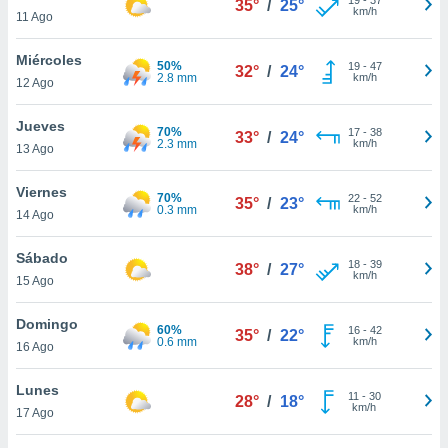
35°
/
25°
ublicidad y
km/h
11 Ago
do en
Miércoles
 mismo.
50%
19
-
47
32°
/
24°
2.8 mm
km/h
sultar más
12 Ago
 en nuestra
 Cookies
y
Jueves
70%
17
-
38
33°
/
24°
ualquier
2.3 mm
km/h
13 Ago
ento
Viernes
 botón
70%
22
-
52
35°
/
23°
0.3 mm
km/h
14 Ago
ación de
kies
 disponible
Sábado
18
-
39
38°
/
27°
e nuestra
km/h
15 Ago
.
Domingo
60%
IVAMENTE,
16
-
42
35°
/
22°
0.6 mm
km/h
16 Ago
as
Lunes
11
-
30
28°
/
18°
 a cookies
km/h
17 Ago
 no aceptar