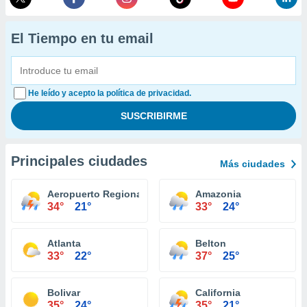
El Tiempo en tu email
He leído y acepto la política de privacidad.
Principales ciudades
Más ciudades
Aeropuerto Regional Columbia
Amazonia
34°
21°
33°
24°
Atlanta
Belton
33°
22°
37°
25°
Bolivar
California
35°
24°
35°
21°