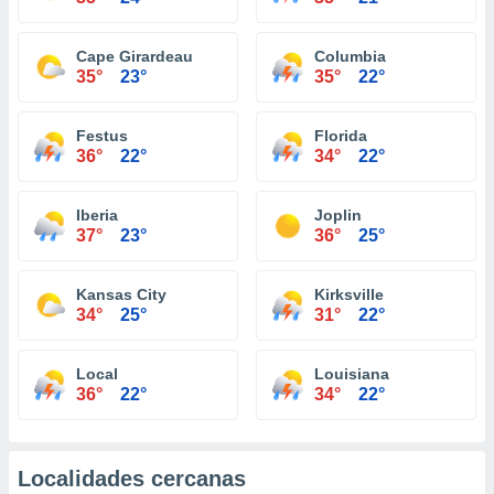
Cape Girardeau
Columbia
35°
23°
35°
22°
Festus
Florida
36°
22°
34°
22°
Iberia
Joplin
37°
23°
36°
25°
Kansas City
Kirksville
34°
25°
31°
22°
Local
Louisiana
36°
22°
34°
22°
Localidades cercanas