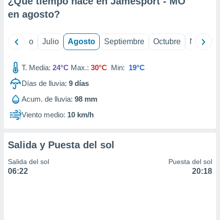
¿Qué tiempo hace en Jamesport - MO
ados con el
 seleccionar
en
agosto
?
o.
calización
yo
Junio
Julio
Agosto
Septiembre
Octubre
Noviemb
precisa e
ión mediante
T. Media:
24°C
Max.:
30°C
Min:
19°C
, publicidad
Días de lluvia:
9
días
dos,
Acum. de lluvia:
98 mm
 publicidad
,
Viento medio:
10 km/h
ón de
 desarrollo
s.
Salida y Puesta del sol
tros 1199
Salida del sol
Puesta del sol
ios
06:22
20:18