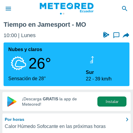
Tiempo en Jamesport - MO
privacidad
10:00
Lunes
...
o de
com.ec) ha
Nubes y claros
ado por
26°
es para
ue la
 que se
Sur
e calidad.
Sensación de 28°
22
39 km/h
eder a este
ediante las
opciones:
¡Descarga
GRATIS
la app de
Instalar
ookies y
Meteored!
e forma
Por horas
d digital
Calor Húmedo Sofocante en las próximas horas
ada, basada