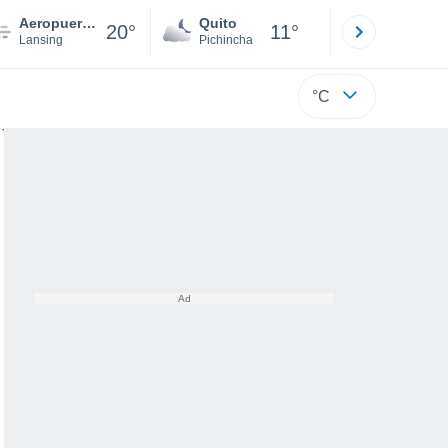
Aeropuerto Regional Ithaca Tompkins
Quito
Cuenca
20°
11°
Lansing
Pichincha
Azuay
°C