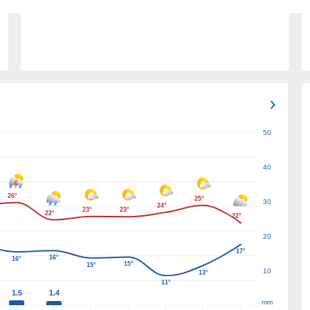
50
40
26°
25°
30
24°
23°
23°
22°
22°
20
17°
16°
16°
15°
15°
10
13°
11°
1.5
1.4
mm