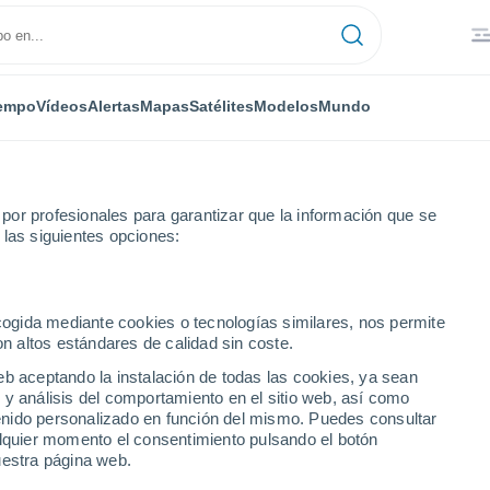
empo
Vídeos
Alertas
Mapas
Satélites
Modelos
Mundo
or profesionales para garantizar que la información que se
 las siguientes opciones:
ropuerto Regional Ithaca Tompkins
ecogida mediante cookies o tecnologías similares, nos permite
on altos estándares de calidad sin coste.
Regional Ithaca Tompkins
eb aceptando la instalación de todas las cookies, ya sean
 y análisis del comportamiento en el sitio web, así como
ntenido personalizado en función del mismo. Puedes consultar
alquier momento el consentimiento pulsando el botón
...
uestra página web.
Por horas