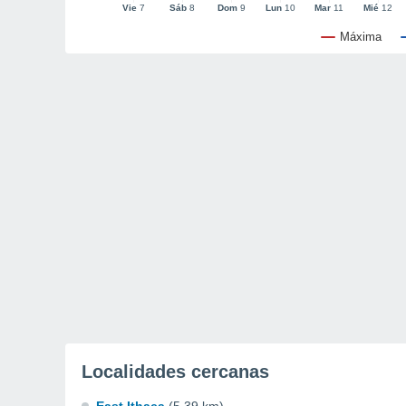
Vie
7
Sáb
8
Dom
9
Lun
10
Mar
11
Mié
12
Máxima
Localidades cercanas