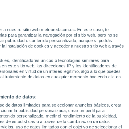
Se esperan bancos de niebla en
las próximas horas
r a nuestro sitio web meteored.com.ec. En este caso, te
e
as para garantizar la navegación por el sitio web, pero no se
rar publicidad o contenido personalizado, aunque sí podrás
:
32%
 la instalación de cookies y acceder a nuestro sitio web a través
es, identificadores únicos o tecnologías similares para
s
n este sitio web, las direcciones IP y los identificadores de
rsonales en virtud de un interés legítimo, algo a lo que puedes
 al tratamiento de datos en cualquier momento haciendo clic en
Lunes
Martes
Miércoles
Jueves
10 Ago
11 Ago
12 Ago
13 Ago
miento de datos:
uso de datos limitados para seleccionar anuncios básicos, crear
ccionar la publicidad personalizada, crear un perfil para
ontenido personalizado, medir el rendimiento de la publicidad,
90%
90%
70%
70%
1.4 mm
7 mm
1.2 mm
1.5 mm
vés de estadísticas o a través de la combinación de datos
29°
/
15°
25°
/
19°
25°
/
17°
26°
/
16°
rvicios, uso de datos limitados con el objetivo de seleccionar el