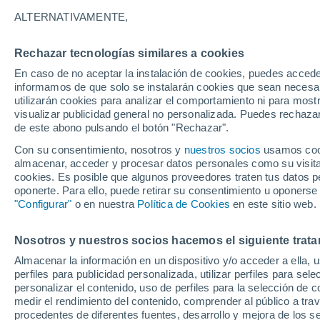
ALTERNATIVAMENTE,
Niebla
21°
Rechazar tecnologías similares a cookies
En caso de no aceptar la instalación de cookies, puedes accede
Menguant
informamos de que solo se instalarán cookies que sean necesari
utilizarán cookies para analizar el comportamiento ni para most
Iluminada
Sensación de 21°
visualizar publicidad general no personalizada. Puedes rechazar
de este abono pulsando el botón "Rechazar".
Con su consentimiento, nosotros y
nuestros socios
usamos cooki
Tiempo 1 - 7 días
Mapa de lluvia
Satélites
Modelo
almacenar, acceder y procesar datos personales como su visita e
cookies. Es posible que algunos proveedores traten tus datos pe
oponerte. Para ello, puede retirar su consentimiento u oponerse
"Configurar"
o en nuestra
Política de Cookies
en este sitio web.
Mañana
Domingo
Hoy
8 Ago
9 Ago
7 Ago
Nosotros y nuestros socios hacemos el siguiente trata
Almacenar la información en un dispositivo y/o acceder a ella, 
perfiles para publicidad personalizada, utilizar perfiles para sele
personalizar el contenido, uso de perfiles para la selección de c
80%
60%
80%
3.4 mm
0.5 mm
6.6 mm
medir el rendimiento del contenido, comprender al público a tra
27°
/
19°
25°
/
17°
procedentes de diferentes fuentes, desarrollo y mejora de los se
28°
/
19°