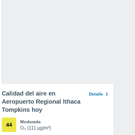
Calidad del aire en
Detalle
Aeropuerto Regional Ithaca
Tompkins hoy
Moderada
44
O₃ (111 µg/m³)