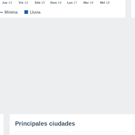
Jue
13
Vie
14
Sáb
15
Dom
16
Lun
17
Mar
18
Mié
19
Mínima
Lluvia
Principales ciudades