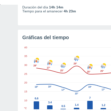
05:33
13:11
20:49
Duración del día
14h 14m
Tiempo para el amanecer
4h 23m
Gráficas del tiempo
40
35
29°
30
28°
27°
25°
25°
25°
25
20
19°
19°
19°
17°
17°
15
15°
7
6.6
10
3.4
1.4
1.2
0.5
°C