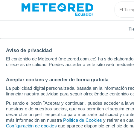
Ti
Aviso de privacidad
El contenido de Meteored (meteored.com.ec) ha sido elaborado p
ofrece es de calidad. Puedes acceder a este sitio web mediante
Aceptar cookies y acceder de forma gratuita
Inicio
Estados Unidos
Estado de Nueva York
Ae
La publicidad digital personalizada, basada en la información r
financiar nuestra actividad para seguir ofreciéndote contenido c
Tiempo en Aeropuerto 
Pulsando el botón "Aceptar y continuar", puedes acceder a la w
- NY
nuestras o de nuestros socios, que nos permiten el seguimiento
desarrollar un perfil específico para mostrarte publicidad y co
más información en nuestra
01:10
Viernes
Política de Cookies
y retirar en cu
Configuración de cookies
que aparece disponible en el pie de n