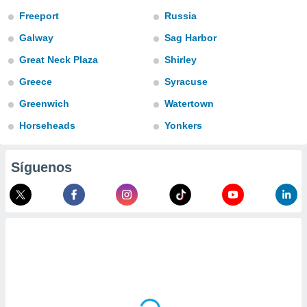
ublicidad y
Freeport
Russia
do en
Galway
Sag Harbor
 mismo.
sultar más
Great Neck Plaza
Shirley
 en nuestra
Greece
Syracuse
 Cookies
y
ualquier
Greenwich
Watertown
ento
Horseheads
Yonkers
 botón
ación de
kies
Síguenos
 disponible
e nuestra
.
IVAMENTE,
as
 a cookies
 no aceptar