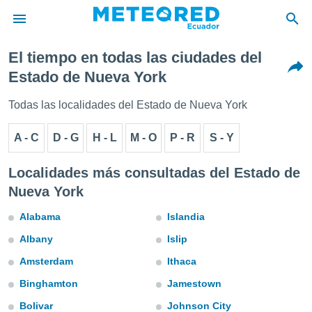
El tiempo en todas las ciudades del
privacidad
Estado de Nueva York
o de
Todas las localidades del Estado de Nueva York
com.ec) ha
ado por
A - C
D - G
H - L
M - O
P - R
S - Y
es para
ue la
 que se
Localidades más consultadas del Estado de
e calidad.
Nueva York
eder a este
ediante las
Alabama
Islandia
opciones:
Albany
Islip
ookies y
e forma
Amsterdam
Ithaca
Binghamton
Jamestown
d digital
ada, basada
Bolivar
Johnson City