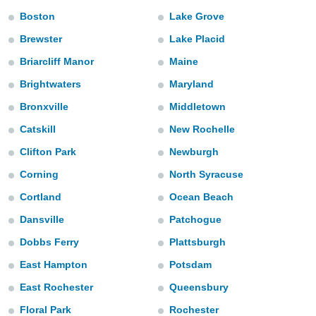
mación
Boston
Lake Grove
ediante
ecnologías
Brewster
Lake Placid
nos permite
estra
Briarcliff Manor
Maine
ara seguir
Brightwaters
Maryland
e contenido
ACEPTAR
stándares
Y
Bronxville
Middletown
sin coste.
CONTINUAR
Catskill
New Rochelle
 botón
continuar",
Clifton Park
Newburgh
CONFIGURACIÓN
der a la
ndo la
Corning
North Syracuse
 de todas
Cortland
Ocean Beach
, ya sean
de nuestros
Dansville
Patchogue
 nos
Dobbs Ferry
Plattsburgh
 y análisis
East Hampton
Potsdam
tamiento en
b, así como
East Rochester
Queensbury
un perfil
para
Floral Park
Rochester