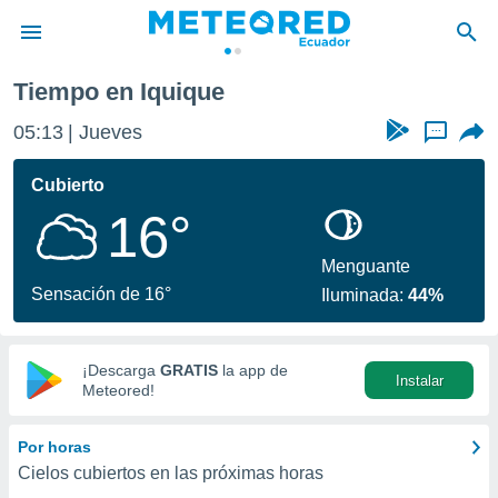
Tiempo en Iquique
privacidad
05:13
Jueves
...
o de
com.ec) ha
Cubierto
ado por
16°
es para
ue la
 que se
Menguante
e calidad.
Sensación de 16°
Iluminada:
44%
eder a este
ediante las
opciones:
¡Descarga
GRATIS
la app de
Instalar
ookies y
Meteored!
e forma
Por horas
d digital
Cielos cubiertos en las próximas horas
ada, basada