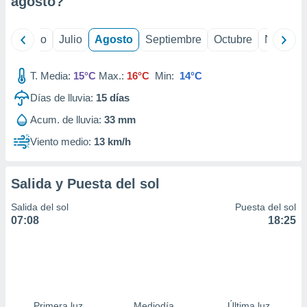
agosto
?
ados con el
 seleccionar
o.
yo
Junio
Julio
Agosto
Septiembre
Octubre
Noviemb
calización
precisa e
ión mediante
T. Media:
15°C
Max.:
16°C
Min:
14°C
Días de lluvia:
15
días
, publicidad
Acum. de lluvia:
33 mm
dos,
 publicidad
Viento medio:
13 km/h
,
ón de
 desarrollo
Salida y Puesta del sol
s.
Salida del sol
Puesta del sol
tros 1199
07:08
18:25
ios
Primera luz
Mediodía
Última luz