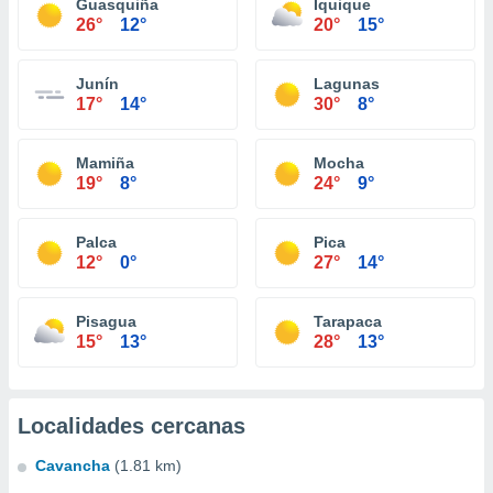
Guasquiña
Iquique
26°
12°
20°
15°
Junín
Lagunas
17°
14°
30°
8°
Mamiña
Mocha
19°
8°
24°
9°
Palca
Pica
12°
0°
27°
14°
Pisagua
Tarapaca
15°
13°
28°
13°
Localidades cercanas
Cavancha
(1.81 km)