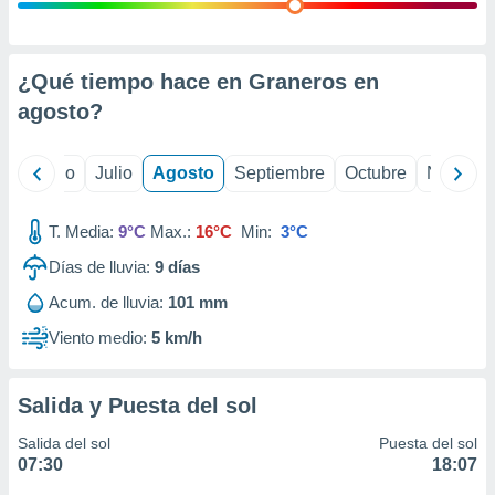
ados con el
 seleccionar
o.
calización
¿Qué tiempo hace en Graneros en
precisa e
agosto
?
ión mediante
, publicidad
yo
Junio
Julio
Agosto
Septiembre
Octubre
Noviemb
dos,
 publicidad
T. Media:
9°C
Max.:
16°C
Min:
3°C
,
Días de lluvia:
9
días
ón de
 desarrollo
Acum. de lluvia:
101 mm
s.
Viento medio:
5 km/h
tros 1199
ios
Salida y Puesta del sol
Salida del sol
Puesta del sol
07:30
18:07