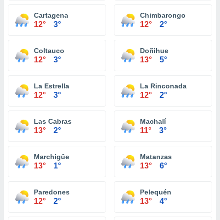
Cartagena
Chimbarongo
12°
3°
12°
2°
Coltauco
Doñihue
12°
3°
13°
5°
La Estrella
La Rinconada
12°
3°
12°
2°
Las Cabras
Machalí
13°
2°
11°
3°
Marchigüe
Matanzas
13°
1°
13°
6°
Paredones
Pelequén
12°
2°
13°
4°