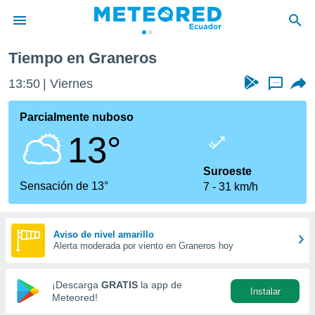
Tiempo en Graneros
privacidad
13:50
Viernes
...
o de
com.ec) ha
Parcialmente nuboso
ado por
13°
es para
ue la
 que se
Suroeste
e calidad.
Sensación de 13°
7
31 km/h
eder a este
ediante las
opciones:
Aviso de nivel amarillo
Alerta moderada por viento en Graneros hoy
ookies y
e forma
¡Descarga
GRATIS
la app de
Instalar
d digital
Meteored!
ada, basada