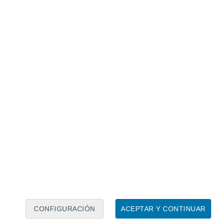
Calendario lunar
Lun
Mar
Mié
Jue
Vie
Sáb
Dom
6
7
8
9
10
11
12
13
14
15
16
17
18
19
CONFIGURACIÓN
ACEPTAR Y CONTINUAR