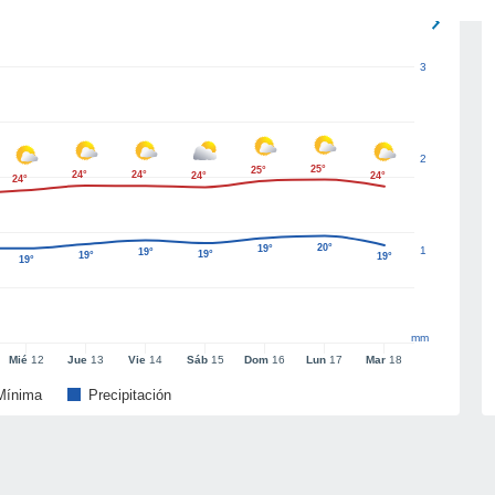
3
2
25°
25°
24°
24°
24°
24°
24°
20°
19°
1
19°
19°
19°
19°
19°
mm
Mié
12
Jue
13
Vie
14
Sáb
15
Dom
16
Lun
17
Mar
18
Mínima
Precipitación