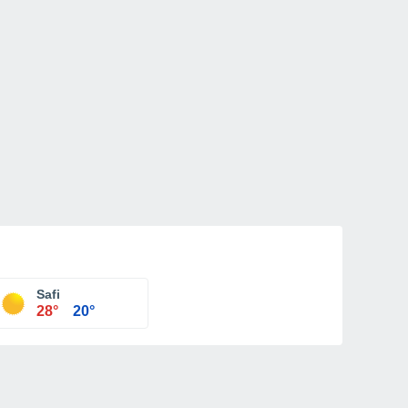
Safi
28°
20°