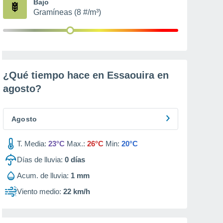
Bajo
Gramíneas (8 #/m³)
¿Qué tiempo hace en Essaouira en
agosto
?
Agosto
T. Media:
23°C
Max.:
26°C
Min:
20°C
Días de lluvia:
0
días
Acum. de lluvia:
1 mm
Viento medio:
22 km/h