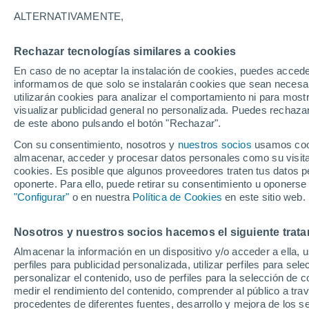
24°
ALTERNATIVAMENTE,
Rechazar tecnologías similares a cookies
Norte
En caso de no aceptar la instalación de cookies, puedes accede
Sensación de 24°
30
-
46 km
informamos de que solo se instalarán cookies que sean necesari
utilizarán cookies para analizar el comportamiento ni para most
visualizar publicidad general no personalizada. Puedes rechazar
de este abono pulsando el botón "Rechazar".
Tiempo 1 - 7 días
Mapa de viento
Satélites
Model
Con su consentimiento, nosotros y
nuestros socios
usamos cooki
almacenar, acceder y procesar datos personales como su visita e
cookies. Es posible que algunos proveedores traten tus datos pe
oponerte. Para ello, puede retirar su consentimiento u oponerse
Mañana
Sábado
D
Hoy
"Configurar"
o en nuestra
Política de Cookies
en este sitio web.
7 Ago
8 Ago
6 Ago
Nosotros y nuestros socios hacemos el siguiente trata
Almacenar la información en un dispositivo y/o acceder a ella, 
perfiles para publicidad personalizada, utilizar perfiles para sele
personalizar el contenido, uso de perfiles para la selección de c
27°
/
20°
25°
/
20°
25°
/
20°
medir el rendimiento del contenido, comprender al público a tra
procedentes de diferentes fuentes, desarrollo y mejora de los se