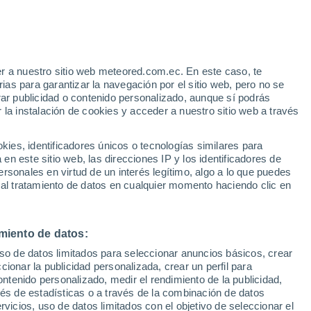
Aviso de nivel amarillo
Alerta moderada por viento en
Essaouira hoy
r a nuestro sitio web meteored.com.ec. En este caso, te
/h
as para garantizar la navegación por el sitio web, pero no se
rar publicidad o contenido personalizado, aunque sí podrás
 la instalación de cookies y acceder a nuestro sitio web a través
os
es, identificadores únicos o tecnologías similares para
n este sitio web, las direcciones IP y los identificadores de
rsonales en virtud de un interés legítimo, algo a lo que puedes
 al tratamiento de datos en cualquier momento haciendo clic en
omingo
Lunes
Martes
Miércoles
9 Ago
10 Ago
11 Ago
12 Ago
miento de datos:
uso de datos limitados para seleccionar anuncios básicos, crear
ccionar la publicidad personalizada, crear un perfil para
ontenido personalizado, medir el rendimiento de la publicidad,
24°
/
19°
24°
/
19°
24°
/
19°
24°
/
19°
vés de estadísticas o a través de la combinación de datos
rvicios, uso de datos limitados con el objetivo de seleccionar el