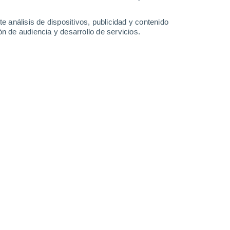
-
57
km/h
33
-
55
km/h
32
-
53
km/h
31
-
51
km/h
e análisis de dispositivos, publicidad y contenido
n de audiencia y desarrollo de servicios.
o
Norte
3 Medio
30
-
46 km/h
FPS:
6-10
Norte
5 Medio
32
-
50 km/h
FPS:
6-10
Norte
7 Alto
34
-
54 km/h
FPS:
15-25
Norte
9 ¡Muy Alto!
35
-
56 km/h
FPS:
25-50
Norte
9 ¡Muy Alto!
36
-
58 km/h
FPS:
25-50