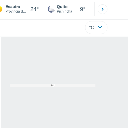
Esauira
Quito
Cuenca
24°
9°
Provincia de Esauira
Pichincha
Azuay
°C