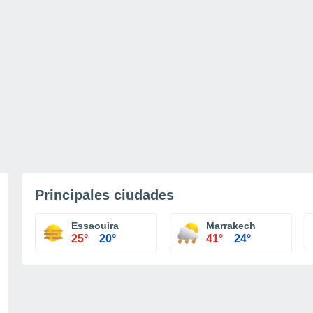
Principales ciudades
Essaouira
Marrakech
25°
20°
41°
24°