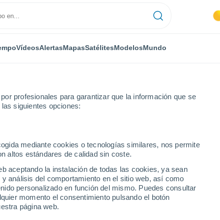
empo
Vídeos
Alertas
Mapas
Satélites
Modelos
Mundo
or profesionales para garantizar que la información que se
 las siguientes opciones:
saouira
ecogida mediante cookies o tecnologías similares, nos permite
on altos estándares de calidad sin coste.
eb aceptando la instalación de todas las cookies, ya sean
 y análisis del comportamiento en el sitio web, así como
...
ntenido personalizado en función del mismo. Puedes consultar
alquier momento el consentimiento pulsando el botón
Por horas
uestra página web.
Se espera calima en las
próximas horas