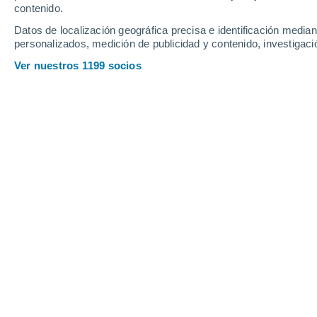
contenido.
37
-
59
km/h
34
-
56
km/h
35
37
-
60
km/h
Datos de localización geográfica precisa e identificación mediant
personalizados, medición de publicidad y contenido, investigació
Tiempo en Essaouira hoy
, 6 de agost
Ver nuestros 1199 socios
Soleado
24°
10:00
Sensación T.
24°
Soleado
24°
11:00
Sensación T.
25°
Soleado
24°
12:00
Sensación T.
25°
Calima
24°
13:00
Sensación T.
25°
Calima
24°
14:00
Sensación T.
25°