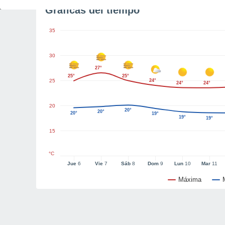
Gráficas del tiempo
35
30
27°
25°
25°
25
24°
24°
24°
20
20°
20°
20°
19°
19°
19°
15
°C
Jue
6
Vie
7
Sáb
8
Dom
9
Lun
10
Mar
11
Máxima