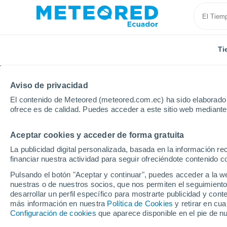
Ti
Aviso de privacidad
El contenido de Meteored (meteored.com.ec) ha sido elaborado p
ofrece es de calidad. Puedes acceder a este sitio web mediante
Aceptar cookies y acceder de forma gratuita
Inicio
Marruecos
Marrakech-Tensift-Al Hauz
Es
La publicidad digital personalizada, basada en la información r
financiar nuestra actividad para seguir ofreciéndote contenido c
Tiempo en Essaouira
Pulsando el botón "Aceptar y continuar", puedes acceder a la w
nuestras o de nuestros socios, que nos permiten el seguimiento
10:00
Jueves
desarrollar un perfil específico para mostrarte publicidad y co
más información en nuestra
Política de Cookies
y retirar en cu
Configuración de cookies
que aparece disponible en el pie de n
Soleado