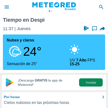
Tiempo en Despi
privacidad
11:37
Jueves
...
o de
com.ec) ha
Nubes y claros
ado por
24°
es para
ue la
 que se
UV
7 Alto
FPS
e calidad.
Sensación de 25°
15-25
eder a este
ediante las
opciones:
¡Descarga
GRATIS
la app de
Instalar
ookies y
Meteored!
e forma
Por horas
d digital
Cielos nubosos en las próximas horas
ada, basada