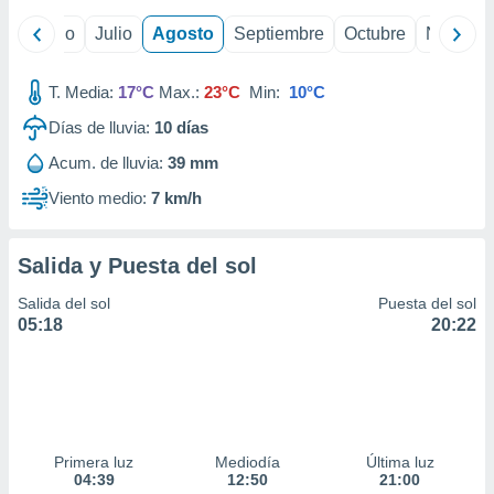
ados con el
 seleccionar
yo
Junio
Julio
Agosto
Septiembre
Octubre
Noviemb
o.
calización
T. Media:
17°C
Max.:
23°C
Min:
10°C
precisa e
ión mediante
Días de lluvia:
10
días
, publicidad
Acum. de lluvia:
39 mm
Viento medio:
7 km/h
dos,
 publicidad
,
Salida y Puesta del sol
ón de
 desarrollo
Salida del sol
Puesta del sol
s.
05:18
20:22
tros 1199
ios
Primera luz
Mediodía
Última luz
04:39
12:50
21:00