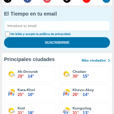
El Tiempo en tu email
He leído y acepto la política de privacidad.
Principales ciudades
Más ciudades
Ak-Dovurak
Chadan
29°
14°
30°
15°
Kara-Khol
Khovu-Aksy
25°
10°
26°
14°
Kizil
Kungurtug
31°
18°
31°
13°