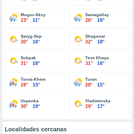
Mugur-Aksy
Samagaltay
23°
11°
28°
16°
Saryg-Sep
Shagonar
30°
16°
32°
18°
Sukpak
Teve Khaya
31°
18°
31°
16°
Toora-Khem
Turan
28°
15°
28°
15°
Uspenka
Vladimrovka
30°
19°
29°
17°
Localidades cercanas