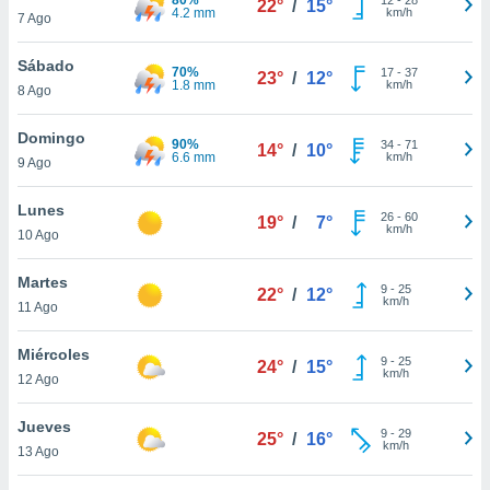
22°
/
15°
ublicidad y
4.2 mm
km/h
7 Ago
do en
Sábado
 mismo.
70%
17
-
37
23°
/
12°
1.8 mm
km/h
sultar más
8 Ago
 en nuestra
 Cookies
y
Domingo
90%
34
-
71
14°
/
10°
ualquier
6.6 mm
km/h
9 Ago
ento
Lunes
 botón
26
-
60
19°
/
7°
km/h
10 Ago
ación de
kies
 disponible
Martes
9
-
25
22°
/
12°
e nuestra
km/h
11 Ago
.
Miércoles
IVAMENTE,
9
-
25
24°
/
15°
km/h
12 Ago
as
Jueves
9
-
29
25°
/
16°
 a cookies
km/h
13 Ago
 no aceptar