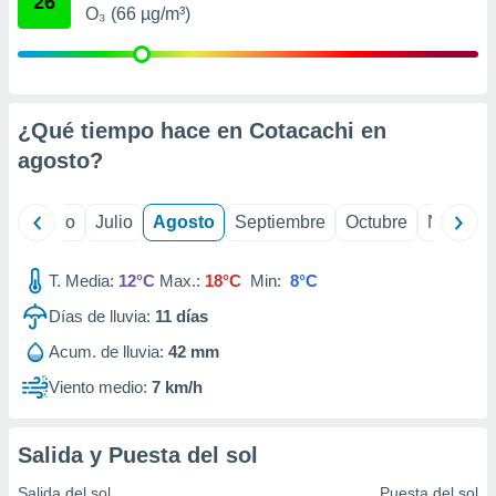
26
ados con el
O₃ (66 µg/m³)
 seleccionar
o.
calización
precisa e
ión mediante
¿Qué tiempo hace en Cotacachi en
agosto
?
, publicidad
dos,
yo
Junio
Julio
Agosto
Septiembre
Octubre
Noviemb
 publicidad
,
ón de
T. Media:
12°C
Max.:
18°C
Min:
8°C
 desarrollo
s.
Días de lluvia:
11
días
tros 1199
Acum. de lluvia:
42 mm
ios
Viento medio:
7 km/h
Salida y Puesta del sol
Salida del sol
Puesta del sol