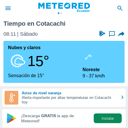
Tiempo en Cotacachi
privacidad
08:11
Sábado
...
o de
com.ec) ha
Nubes y claros
ado por
15°
es para
ue la
 que se
Noreste
e calidad.
Sensación de 15°
9
37 km/h
eder a este
ediante las
opciones:
Aviso de nivel naranja
Alerta importante por altas temperaturas en Cotacachi
ookies y
hoy
e forma
¡Descarga
GRATIS
la app de
Instalar
d digital
Meteored!
ada, basada