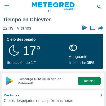
Tiempo en Chievres
privacidad
22:49
Viernes
...
o de
com.ec) ha
Cielo despejado
ado por
17°
es para
ue la
 que se
Menguante
e calidad.
Sensación de 17°
Iluminada:
35%
eder a este
ediante las
opciones:
¡Descarga
GRATIS
la app de
Instalar
ookies y
Meteored!
e forma
Por horas
d digital
Cielos despejados en las próximas horas
ada, basada