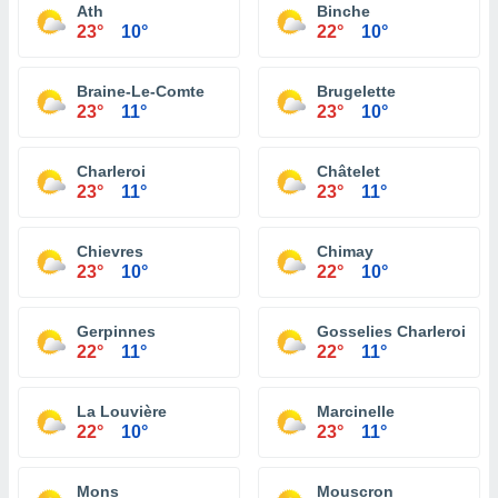
Ath
Binche
23°
10°
22°
10°
Braine-Le-Comte
Brugelette
23°
11°
23°
10°
Charleroi
Châtelet
23°
11°
23°
11°
Chievres
Chimay
23°
10°
22°
10°
Gerpinnes
Gosselies Charleroi
22°
11°
22°
11°
La Louvière
Marcinelle
22°
10°
23°
11°
Mons
Mouscron