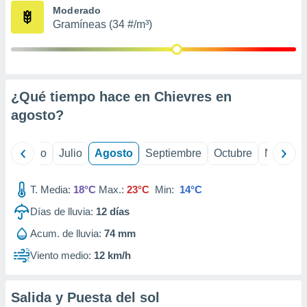
ados con el
Moderado
 seleccionar
Gramíneas (34 #/m³)
o.
calización
precisa e
ión mediante
¿Qué tiempo hace en Chievres en
, publicidad
agosto
?
dos,
 publicidad
,
yo
Junio
Julio
Agosto
Septiembre
Octubre
Noviemb
ón de
 desarrollo
T. Media:
18°C
Max.:
23°C
Min:
14°C
s.
Días de lluvia:
12
días
tros 1199
ios
Acum. de lluvia:
74 mm
Viento medio:
12 km/h
Salida y Puesta del sol