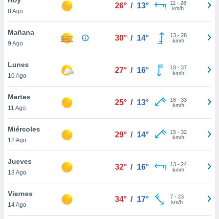
ublicidad y
11
-
28
26°
/
13°
km/h
8 Ago
do en
 mismo.
Mañana
13
-
28
30°
/
14°
sultar más
km/h
9 Ago
 en nuestra
 Cookies
y
Lunes
18
-
37
ualquier
27°
/
16°
km/h
10 Ago
ento
 botón
Martes
16
-
33
25°
/
13°
ación de
km/h
11 Ago
kies
 disponible
Miércoles
15
-
32
e nuestra
29°
/
14°
km/h
12 Ago
.
Jueves
IVAMENTE,
13
-
24
32°
/
16°
km/h
13 Ago
as
Viernes
7
-
23
34°
/
17°
 a cookies
km/h
14 Ago
 no aceptar