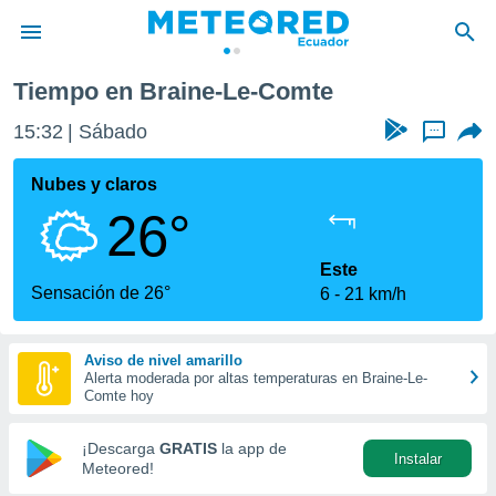
Tiempo en Braine-Le-Comte
privacidad
15:32
Sábado
...
o de
com.ec) ha
Nubes y claros
ado por
26°
es para
ue la
 que se
Este
e calidad.
Sensación de 26°
6
21 km/h
eder a este
ediante las
opciones:
Aviso de nivel amarillo
Alerta moderada por altas temperaturas en Braine-Le-
ookies y
Comte hoy
e forma
¡Descarga
GRATIS
la app de
Instalar
d digital
Meteored!
ada, basada