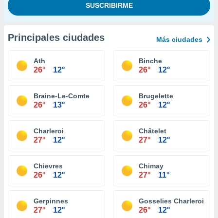
Principales ciudades
Más ciudades
Ath
Binche
26°
12°
26°
12°
Braine-Le-Comte
Brugelette
26°
13°
26°
12°
Charleroi
Châtelet
27°
12°
27°
12°
Chievres
Chimay
26°
12°
27°
11°
Gerpinnes
Gosselies Charleroi
27°
12°
26°
12°