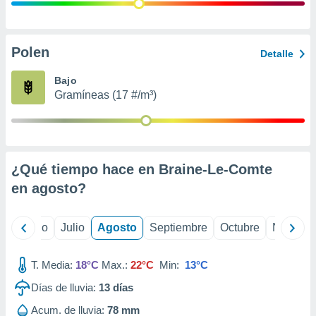
ados con el
 seleccionar
o.
calización
Polen
Detalle
precisa e
ión mediante
Bajo
Gramíneas (17 #/m³)
, publicidad
dos,
 publicidad
,
¿Qué tiempo hace en Braine-Le-Comte
ón de
 desarrollo
en
agosto
?
s.
tros 1199
yo
Junio
Julio
Agosto
Septiembre
Octubre
Noviemb
ios
T. Media:
18°C
Max.:
22°C
Min:
13°C
Días de lluvia:
13
días
Acum. de lluvia:
78 mm