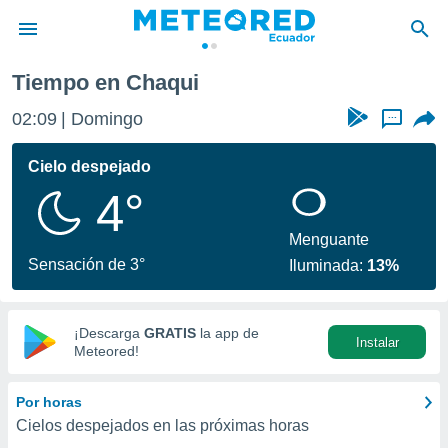
Tiempo en Chaqui
privacidad
02:09
Domingo
...
o de
com.ec) ha
Cielo despejado
ado por
4°
es para
ue la
 que se
Menguante
e calidad.
Sensación de 3°
Iluminada:
13%
eder a este
ediante las
opciones:
¡Descarga
GRATIS
la app de
Instalar
ookies y
Meteored!
e forma
Por horas
d digital
Cielos despejados en las próximas horas
ada, basada