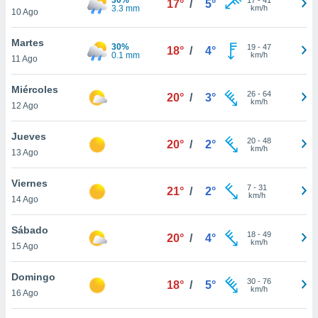
17°
/
5°
ublicidad y
3.3 mm
km/h
10 Ago
do en
Martes
 mismo.
30%
19
-
47
18°
/
4°
0.1 mm
km/h
sultar más
11 Ago
 en nuestra
 Cookies
y
Miércoles
26
-
64
20°
/
3°
ualquier
km/h
12 Ago
ento
Jueves
 botón
20
-
48
20°
/
2°
km/h
13 Ago
ación de
kies
 disponible
Viernes
7
-
31
21°
/
2°
e nuestra
km/h
14 Ago
.
Sábado
IVAMENTE,
18
-
49
20°
/
4°
km/h
15 Ago
as
Domingo
30
-
76
18°
/
5°
 a cookies
km/h
16 Ago
 no aceptar