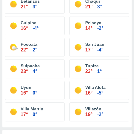
Betanzos
Chaqui
21°
3°
21°
3°
Culpina
Pelcoya
16°
-4°
14°
-2°
Pocoata
San Juan
22°
2°
17°
-4°
Suipacha
Tupiza
23°
4°
23°
1°
Uyuni
Villa Alota
16°
0°
16°
-5°
Villa Martin
Villazón
17°
0°
19°
-2°