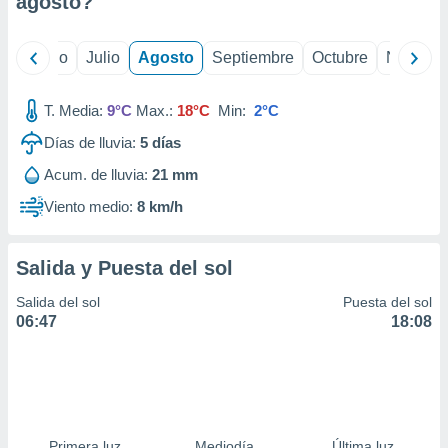
agosto
?
ados con el
 seleccionar
o.
yo
Junio
Julio
Agosto
Septiembre
Octubre
Noviemb
calización
precisa e
ión mediante
T. Media:
9°C
Max.:
18°C
Min:
2°C
Días de lluvia:
5
días
, publicidad
Acum. de lluvia:
21 mm
dos,
 publicidad
Viento medio:
8 km/h
,
ón de
 desarrollo
Salida y Puesta del sol
s.
Salida del sol
Puesta del sol
tros 1199
06:47
18:08
ios
Primera luz
Mediodía
Última luz