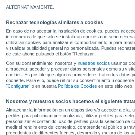
8°
ALTERNATIVAMENTE,
Rechazar tecnologías similares a cookies
Oeste
En caso de no aceptar la instalación de cookies, puedes accede
Sensación de 6°
13
-
26 km
informamos de que solo se instalarán cookies que sean necesari
utilizarán cookies para analizar el comportamiento ni para most
visualizar publicidad general no personalizada. Puedes rechazar
de este abono pulsando el botón "Rechazar".
Tiempo 1 - 7 días
Mapa de temperatura
Satélites
Con su consentimiento, nosotros y
nuestros socios
usamos cooki
almacenar, acceder y procesar datos personales como su visita e
cookies. Es posible que algunos proveedores traten tus datos pe
oponerte. Para ello, puede retirar su consentimiento u oponerse
Mañana
Lunes
Hoy
"Configurar"
o en nuestra
Política de Cookies
en este sitio web.
9 Ago
10 Ago
8 Ago
Nosotros y nuestros socios hacemos el siguiente trata
Almacenar la información en un dispositivo y/o acceder a ella, 
90%
perfiles para publicidad personalizada, utilizar perfiles para sele
3 mm
personalizar el contenido, uso de perfiles para la selección de c
21°
/
4°
16°
/
6°
22°
/
4°
medir el rendimiento del contenido, comprender al público a tra
procedentes de diferentes fuentes, desarrollo y mejora de los se