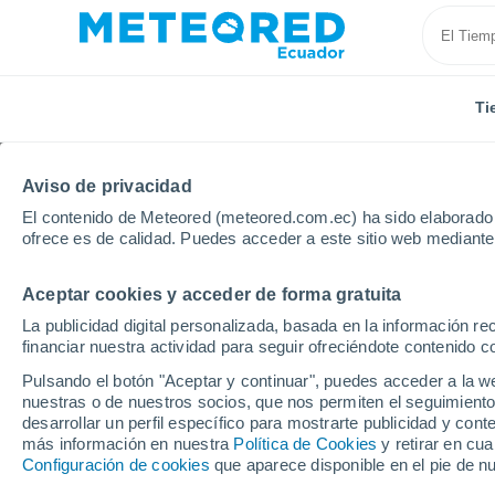
Ti
Aviso de privacidad
El contenido de Meteored (meteored.com.ec) ha sido elaborado p
ofrece es de calidad. Puedes acceder a este sitio web mediante
Aceptar cookies y acceder de forma gratuita
Inicio
Bolivia
Potosí
Betanzos
La publicidad digital personalizada, basada en la información r
financiar nuestra actividad para seguir ofreciéndote contenido c
Tiempo en Betanzos (Bo
Pulsando el botón "Aceptar y continuar", puedes acceder a la w
nuestras o de nuestros socios, que nos permiten el seguimiento
08:03
Sábado
desarrollar un perfil específico para mostrarte publicidad y co
más información en nuestra
Política de Cookies
y retirar en cu
Configuración de cookies
que aparece disponible en el pie de n
Soleado