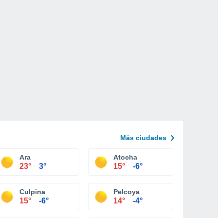
Más ciudades
Ara
Atocha
23°
3°
15°
-6°
Culpina
Pelcoya
15°
-6°
14°
-4°