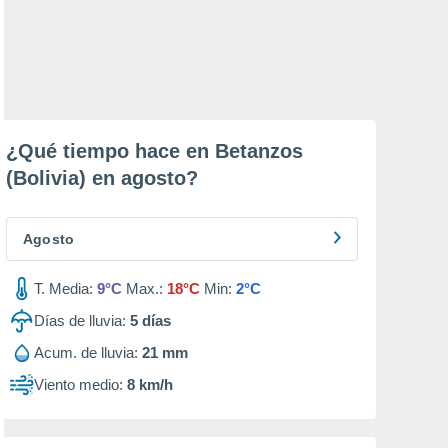
¿Qué tiempo hace en Betanzos
(Bolivia) en
agosto
?
Agosto
T. Media:
9°C
Max.:
18°C
Min:
2°C
Días de lluvia:
5
días
Acum. de lluvia:
21 mm
Viento medio:
8 km/h