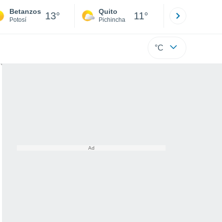
Betanzos
Quito
Cuenca
13°
11°
Potosí
Pichincha
Azuay
°C