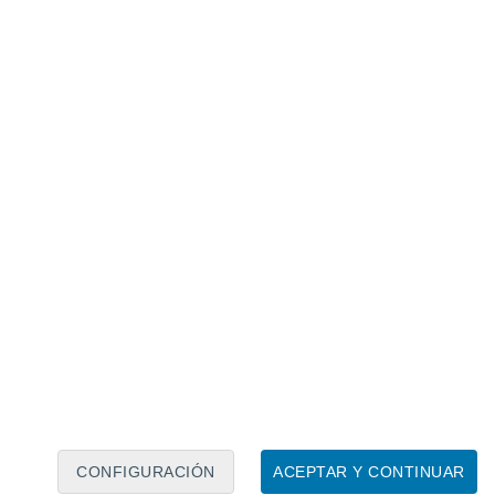
Calendario lunar
Lun
Mar
Mié
Jue
Vie
Sáb
Dom
8
9
10
11
12
13
14
15
16
17
18
19
20
21
CONFIGURACIÓN
ACEPTAR Y CONTINUAR