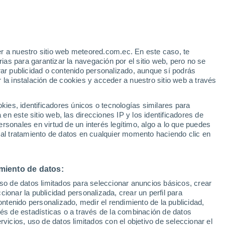
r a nuestro sitio web meteored.com.ec. En este caso, te
/h
as para garantizar la navegación por el sitio web, pero no se
rar publicidad o contenido personalizado, aunque sí podrás
 la instalación de cookies y acceder a nuestro sitio web a través
Modelos
es, identificadores únicos o tecnologías similares para
n este sitio web, las direcciones IP y los identificadores de
rsonales en virtud de un interés legítimo, algo a lo que puedes
 al tratamiento de datos en cualquier momento haciendo clic en
Martes
Miércoles
Jueves
Viernes
11 Ago
12 Ago
13 Ago
14 Ago
miento de datos:
uso de datos limitados para seleccionar anuncios básicos, crear
90%
ccionar la publicidad personalizada, crear un perfil para
1.7 mm
ontenido personalizado, medir el rendimiento de la publicidad,
16°
/
6°
19°
/
3°
20°
/
2°
21°
/
2°
vés de estadísticas o a través de la combinación de datos
rvicios, uso de datos limitados con el objetivo de seleccionar el