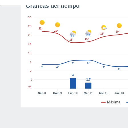
Gráficas del tiempo
30
25
22°
21°
20°
19°
20
16°
16°
15
10
5
6°
6°
4°
4°
3°
2°
0
3
1.7
-5
°C
Sáb
8
Dom
9
Lun
10
Mar
11
Mié
12
Jue
13
Máxima