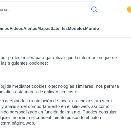
empo
Vídeos
Alertas
Mapas
Satélites
Modelos
Mundo
or profesionales para garantizar que la información que se
 las siguientes opciones:
ecogida mediante cookies o tecnologías similares, nos permite
on altos estándares de calidad sin coste.
livia)
eb aceptando la instalación de todas las cookies, ya sean
 y análisis del comportamiento en el sitio web, así como
...
ntenido personalizado en función del mismo. Puedes consultar
alquier momento el consentimiento pulsando el botón
Por horas
uestra página web.
Cielos despejados en las
próximas horas