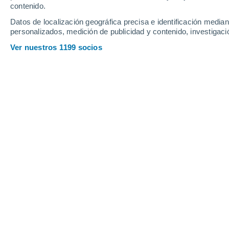
contenido.
31
-
58
km/h
21
-
44
km/h
23
13
-
28
km/h
Datos de localización geográfica precisa e identificación mediant
personalizados, medición de publicidad y contenido, investigació
Tiempo en Betanzos hoy
, 8 de agosto
Ver nuestros 1199 socios
Soleado
8°
08:00
Sensación T.
6°
Soleado
13°
09:00
Sensación T.
13°
Soleado
16°
10:00
Sensación T.
16°
Soleado
18°
11:00
Sensación T.
18°
Soleado
20°
12:00
Sensación T.
20°