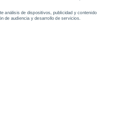
-
50
km/h
25
-
56
km/h
16
-
46
km/h
9
-
36
km/h
e análisis de dispositivos, publicidad y contenido
n de audiencia y desarrollo de servicios.
Oeste
1 Bajo
13
-
26 km/h
FPS:
no
Oeste
2 Bajo
11
-
28 km/h
FPS:
no
Oeste
5 Medio
9
-
27 km/h
FPS:
6-10
Oeste
8 ¡Muy Alto!
7
-
27 km/h
FPS:
25-50
Suroeste
10 ¡Muy Alto!
5
-
25 km/h
FPS:
25-50