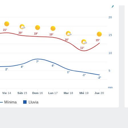
20
21°
20°
19°
19°
15
16°
15°
11°
10
7°
4°
4°
2°
5
1°
-1°
-2°
mm
Vie
14
Sáb
15
Dom
16
Lun
17
Mar
18
Mié
19
Jue
20
Mínima
Lluvia