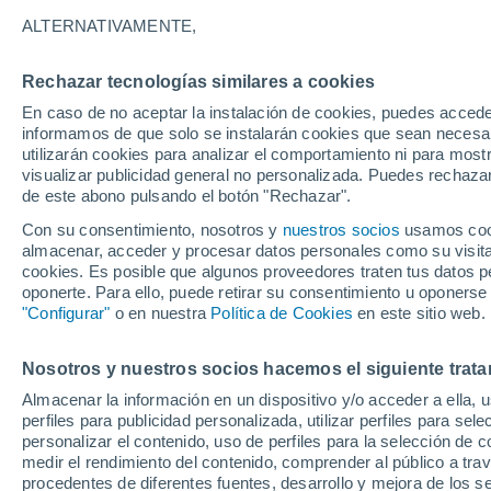
23°
ALTERNATIVAMENTE,
Rechazar tecnologías similares a cookies
Menguant
En caso de no aceptar la instalación de cookies, puedes accede
Iluminada
Sensación de 21°
informamos de que solo se instalarán cookies que sean necesari
utilizarán cookies para analizar el comportamiento ni para most
visualizar publicidad general no personalizada. Puedes rechazar
de este abono pulsando el botón "Rechazar".
Tiempo 1 - 7 días
Mapa de lluvia
Satélites
Modelo
Con su consentimiento, nosotros y
nuestros socios
usamos cooki
almacenar, acceder y procesar datos personales como su visita e
cookies. Es posible que algunos proveedores traten tus datos pe
oponerte. Para ello, puede retirar su consentimiento u oponerse
Mañana
Domingo
Hoy
"Configurar"
o en nuestra
Política de Cookies
en este sitio web.
8 Ago
9 Ago
7 Ago
Nosotros y nuestros socios hacemos el siguiente trata
Almacenar la información en un dispositivo y/o acceder a ella, 
60%
60%
perfiles para publicidad personalizada, utilizar perfiles para sele
1 mm
5.4 mm
personalizar el contenido, uso de perfiles para la selección de c
32°
/
23°
35°
/
23°
32°
/
23°
medir el rendimiento del contenido, comprender al público a tra
procedentes de diferentes fuentes, desarrollo y mejora de los se