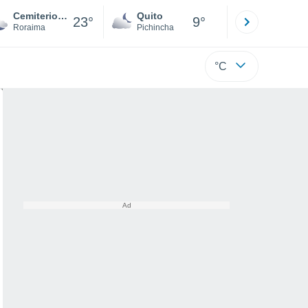
Cemiterio Grande
Quito
Cuenca
23°
9°
Roraima
Pichincha
Azuay
°C