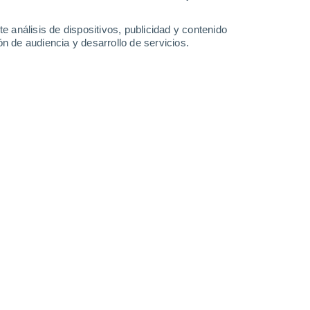
-
27
km/h
8
-
28
km/h
5
-
20
km/h
9
-
26
km/h
e análisis de dispositivos, publicidad y contenido
n de audiencia y desarrollo de servicios.
y
, 7 de agosto
Noroeste
0 Bajo
°
4
-
10 km/h
FPS:
no
Norte
0 Bajo
°
4
-
9 km/h
FPS:
no
Norte
1 Bajo
°
9
-
21 km/h
FPS:
no
Noreste
5 Medio
°
7
-
26 km/h
FPS:
6-10
Este
4 Medio
°
4
-
18 km/h
FPS:
6-10