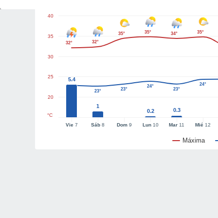
40
35°
35°
35°
34°
35
32°
32°
30
25
5.4
24°
24°
23°
23°
23°
23°
20
1
0.3
0.2
°C
Vie
7
Sáb
8
Dom
9
Lun
10
Mar
11
Mié
12
Máxima