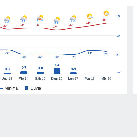
15
35°
34°
33°
33°
33°
32°
32°
10
24°
24°
24°
5
23°
23°
23°
23°
1.4
0.7
0.6
0.4
0.3
mm
Jue
13
Vie
14
Sáb
15
Dom
16
Lun
17
Mar
18
Mié
19
Mínima
Lluvia