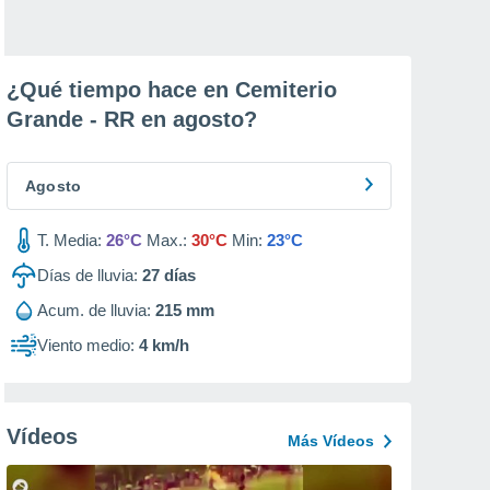
¿Qué tiempo hace en Cemiterio
Grande - RR en
agosto
?
Agosto
T. Media:
26°C
Max.:
30°C
Min:
23°C
Días de lluvia:
27
días
Acum. de lluvia:
215 mm
Viento medio:
4 km/h
Vídeos
Más Vídeos