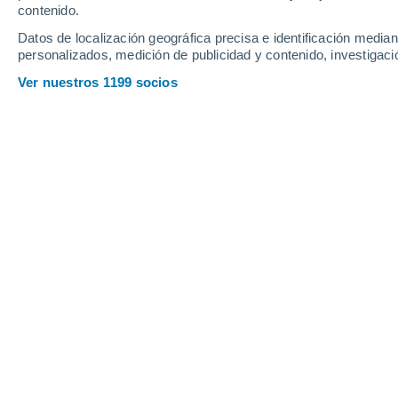
contenido.
6
-
21
km/h
11
-
30
km/h
9
9
-
26
km/h
Datos de localización geográfica precisa e identificación mediant
personalizados, medición de publicidad y contenido, investigació
Tiempo en Cemiterio Grande - RR ho
Ver nuestros 1199 socios
Nubes y claros
23°
05:00
Sensación T.
21
Nubes y claros
23°
06:00
Sensación T.
21
Lluvia débil
30%
25°
08:00
0.1 mm
Sensación T.
26
Cubierto
30°
11:00
Sensación T.
35
Lluvia débil
30%
31°
14:00
1 mm
Sensación T.
35