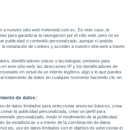
e
r a nuestro sitio web meteored.com.ec. En este caso, te
:
32%
as para garantizar la navegación por el sitio web, pero no se
rar publicidad o contenido personalizado, aunque sí podrás
 la instalación de cookies y acceder a nuestro sitio web a través
s
es, identificadores únicos o tecnologías similares para
n este sitio web, las direcciones IP y los identificadores de
rsonales en virtud de un interés legítimo, algo a lo que puedes
 al tratamiento de datos en cualquier momento haciendo clic en
Lunes
Martes
Miércoles
Jueves
10 Ago
11 Ago
12 Ago
13 Ago
miento de datos:
uso de datos limitados para seleccionar anuncios básicos, crear
50%
50%
80%
ccionar la publicidad personalizada, crear un perfil para
0.2 mm
0.3 mm
0.3 mm
ontenido personalizado, medir el rendimiento de la publicidad,
35°
/
24°
34°
/
23°
35°
/
24°
32°
/
24°
vés de estadísticas o a través de la combinación de datos
rvicios, uso de datos limitados con el objetivo de seleccionar el