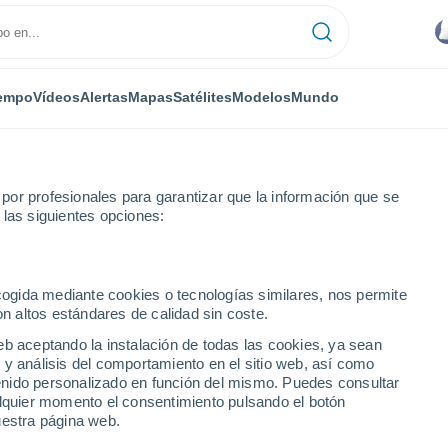
empo
Vídeos
Alertas
Mapas
Satélites
Modelos
Mundo
or profesionales para garantizar que la información que se
 las siguientes opciones:
ecogida mediante cookies o tecnologías similares, nos permite
on altos estándares de calidad sin coste.
rande - RR
eb aceptando la instalación de todas las cookies, ya sean
 y análisis del comportamiento en el sitio web, así como
...
ntenido personalizado en función del mismo. Puedes consultar
alquier momento el consentimiento pulsando el botón
Por horas
uestra página web.
Lluvias débiles en las próximas
horas