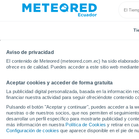
Ti
Aviso de privacidad
El contenido de Meteored (meteored.com.ec) ha sido elaborado p
ofrece es de calidad. Puedes acceder a este sitio web mediante
Aceptar cookies y acceder de forma gratuita
Inicio
Brasil
Roraima
Cemiterio Grande
La publicidad digital personalizada, basada en la información r
financiar nuestra actividad para seguir ofreciéndote contenido c
Tiempo en Cemiterio G
Pulsando el botón "Aceptar y continuar", puedes acceder a la w
nuestras o de nuestros socios, que nos permiten el seguimiento
04:43
Viernes
desarrollar un perfil específico para mostrarte publicidad y co
más información en nuestra
Política de Cookies
y retirar en cu
Configuración de cookies
que aparece disponible en el pie de n
Nubes y claros