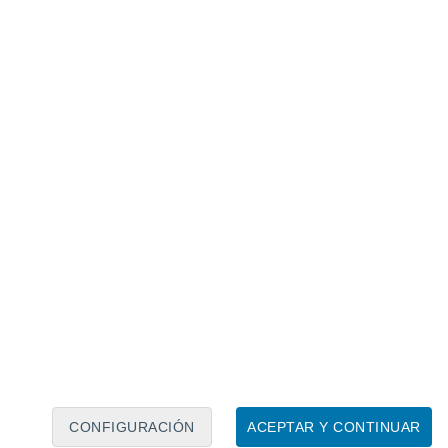
Calendario lunar
Lun
Mar
Mié
Jue
Vie
Sáb
Dom
7
8
9
10
11
12
13
14
15
16
17
18
19
20
CONFIGURACIÓN
ACEPTAR Y CONTINUAR
20