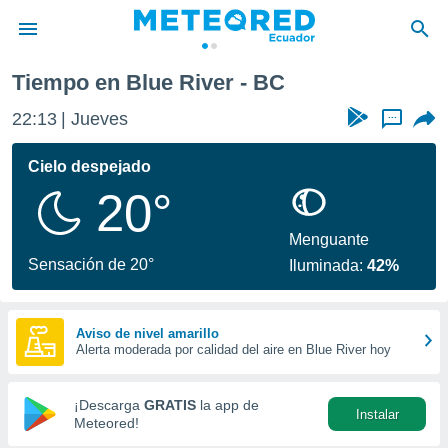
Tiempo en Blue River - BC
privacidad
22:13
Jueves
...
o de
com.ec) ha
Cielo despejado
ado por
20°
es para
ue la
 que se
Menguante
e calidad.
Sensación de 20°
Iluminada:
42%
eder a este
ediante las
opciones:
Aviso de nivel amarillo
Alerta moderada por calidad del aire en Blue River hoy
ookies y
e forma
¡Descarga
GRATIS
la app de
Instalar
d digital
Meteored!
ada, basada