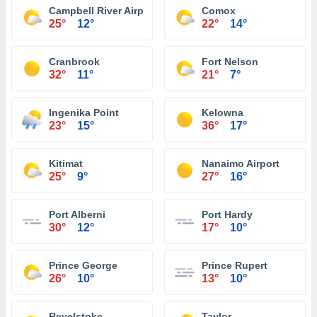
Campbell River Airport
Comox
25°
12°
22°
14°
Cranbrook
Fort Nelson
32°
11°
21°
7°
Ingenika Point
Kelowna
23°
15°
36°
17°
Kitimat
Nanaimo Airport
25°
9°
27°
16°
Port Alberni
Port Hardy
30°
12°
17°
10°
Prince George
Prince Rupert
26°
10°
13°
10°
Revelstoke
Taylor