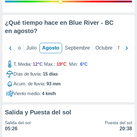
ados con el
 seleccionar
o.
calización
¿Qué tiempo hace en Blue River - BC
precisa e
en
agosto
?
ión mediante
, publicidad
yo
Junio
Julio
Agosto
Septiembre
Octubre
Noviemb
dos,
 publicidad
T. Media:
12°C
Max.:
19°C
Min:
6°C
,
Días de lluvia:
15
días
ón de
 desarrollo
Acum. de lluvia:
93 mm
s.
Viento medio:
4 km/h
tros 1199
ios
Salida y Puesta del sol
Salida del sol
Puesta del sol
05:26
20:38