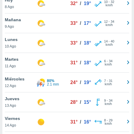
ublicidad y
10
-
32
32°
/
19°
km/h
8 Ago
do en
 mismo.
Mañana
12
-
34
33°
/
17°
sultar más
km/h
9 Ago
 en nuestra
 Cookies
y
Lunes
14
-
40
ualquier
33°
/
18°
km/h
10 Ago
ento
 botón
Martes
6
-
34
31°
/
18°
ación de
km/h
11 Ago
kies
 disponible
Miércoles
80%
7
-
31
e nuestra
24°
/
19°
2.1 mm
km/h
12 Ago
.
Jueves
IVAMENTE,
9
-
34
28°
/
15°
km/h
13 Ago
as
Viernes
8
-
29
31°
/
16°
 a cookies
km/h
14 Ago
 no aceptar