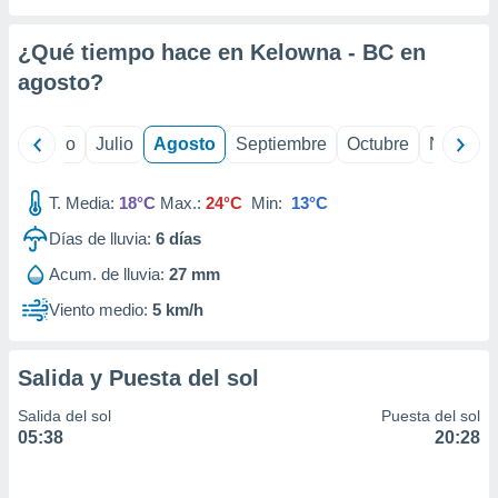
ados con el
 seleccionar
o.
¿Qué tiempo hace en Kelowna - BC en
calización
agosto
?
precisa e
ión mediante
yo
Junio
Julio
Agosto
Septiembre
Octubre
Noviemb
, publicidad
T. Media:
18°C
Max.:
24°C
Min:
13°C
dos,
 publicidad
Días de lluvia:
6
días
,
ón de
Acum. de lluvia:
27 mm
 desarrollo
Viento medio:
5 km/h
s.
tros 1199
ios
Salida y Puesta del sol
Salida del sol
Puesta del sol
05:38
20:28