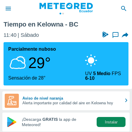
Tiempo en Kelowna - BC
privacidad
11:40
Sábado
...
o de
com.ec) ha
Parcialmente nuboso
ado por
29°
es para
ue la
 que se
UV
5 Medio
FPS
e calidad.
Sensación de 28°
6-10
eder a este
ediante las
opciones:
Aviso de nivel naranja
Alerta importante por calidad del aire en Kelowna hoy
ookies y
e forma
¡Descarga
GRATIS
la app de
Instalar
d digital
Meteored!
ada, basada