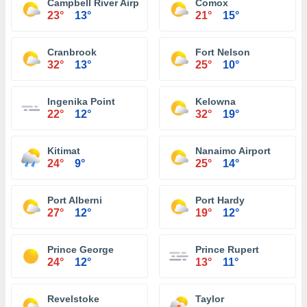
Campbell River Airport
Comox
23°
13°
21°
15°
Cranbrook
Fort Nelson
32°
13°
25°
10°
Ingenika Point
Kelowna
22°
12°
32°
19°
Kitimat
Nanaimo Airport
24°
9°
25°
14°
Port Alberni
Port Hardy
27°
12°
19°
12°
Prince George
Prince Rupert
24°
12°
13°
11°
Revelstoke
Taylor