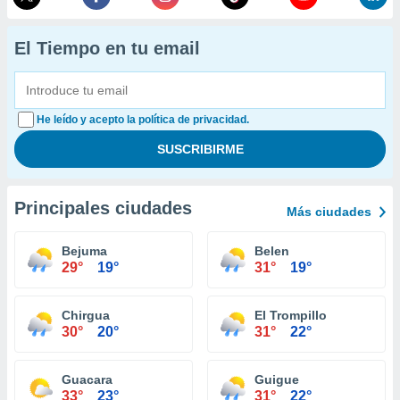
El Tiempo en tu email
He leído y acepto la política de privacidad.
Principales ciudades
Más ciudades
Bejuma
Belen
29°
19°
31°
19°
Chirgua
El Trompillo
30°
20°
31°
22°
Guacara
Guigue
33°
23°
31°
22°