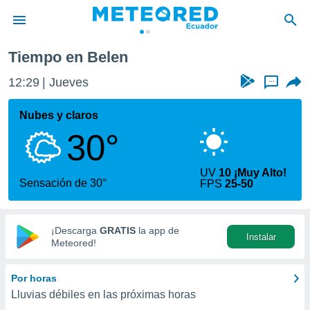
Tiempo en Belen
privacidad
12:29
Jueves
...
o de
com.ec) ha
Nubes y claros
ado por
30°
es para
ue la
 que se
UV
10 ¡Muy Alto!
e calidad.
Sensación de 30°
FPS
25-50
eder a este
ediante las
opciones:
¡Descarga
GRATIS
la app de
Instalar
ookies y
Meteored!
e forma
Por horas
d digital
Lluvias débiles en las próximas horas
ada, basada