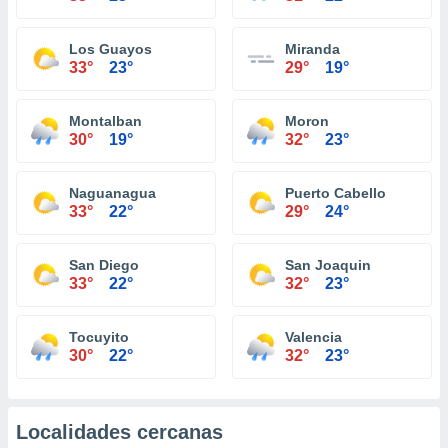
Los Guayos
Miranda
33°
23°
29°
19°
Montalban
Moron
30°
19°
32°
23°
Naguanagua
Puerto Cabello
33°
22°
29°
24°
San Diego
San Joaquin
33°
22°
32°
23°
Tocuyito
Valencia
30°
22°
32°
23°
Localidades cercanas