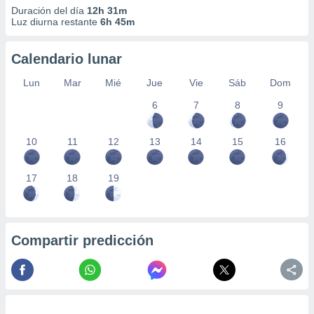
Duración del día
12h 31m
Luz diurna restante
6h 45m
Calendario lunar
Lun
Mar
Mié
Jue
Vie
Sáb
Dom
6
7
8
9
10
11
12
13
14
15
16
17
18
19
Compartir predicción