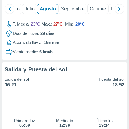
ados con el
 seleccionar
yo
Junio
Julio
Agosto
Septiembre
Octubre
Noviemb
o.
calización
T. Media:
23°C
Max.:
27°C
Min:
20°C
precisa e
ión mediante
Días de lluvia:
29
días
, publicidad
Acum. de lluvia:
195 mm
Viento medio:
6 km/h
dos,
 publicidad
,
Salida y Puesta del sol
ón de
 desarrollo
Salida del sol
Puesta del sol
s.
06:21
18:52
tros 1199
ios
Primera luz
Mediodía
Última luz
05:59
12:36
19:14