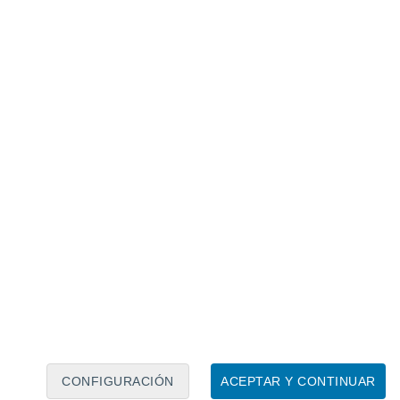
Calendario lunar
Lun
Mar
Mié
Jue
Vie
Sáb
Dom
7
8
9
10
11
12
13
14
15
16
17
18
19
20
CONFIGURACIÓN
ACEPTAR Y CONTINUAR
40