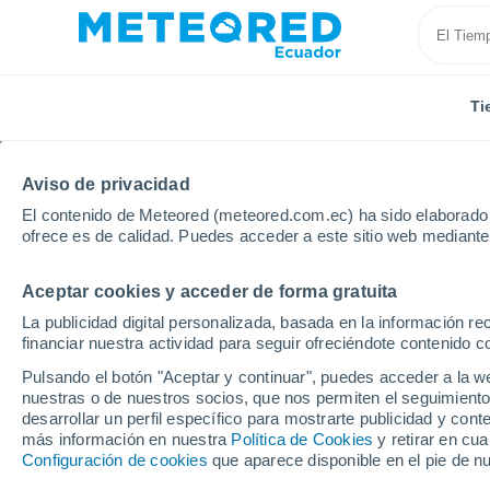
Ti
Aviso de privacidad
El contenido de Meteored (meteored.com.ec) ha sido elaborado p
ofrece es de calidad. Puedes acceder a este sitio web mediante
Aceptar cookies y acceder de forma gratuita
Inicio
Uruguay
Lavalleja
Barrio la Coronilla - A
La publicidad digital personalizada, basada en la información r
financiar nuestra actividad para seguir ofreciéndote contenido c
Tiempo en Barrio la Co
Pulsando el botón "Aceptar y continuar", puedes acceder a la w
nuestras o de nuestros socios, que nos permiten el seguimiento
06:46
Viernes
desarrollar un perfil específico para mostrarte publicidad y co
más información en nuestra
Política de Cookies
y retirar en cu
Configuración de cookies
que aparece disponible en el pie de n
Nubes y claros