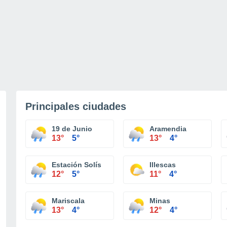
Principales ciudades
19 de Junio
Aramendia
13°
5°
13°
4°
Estación Solís
Illescas
12°
5°
11°
4°
Mariscala
Minas
13°
4°
12°
4°