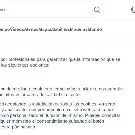
empo
Vídeos
Alertas
Mapas
Satélites
Modelos
Mundo
or profesionales para garantizar que la información que se
 las siguientes opciones:
ncap
ecogida mediante cookies o tecnologías similares, nos permite
on altos estándares de calidad sin coste.
ronilla - Ancap
eb aceptando la instalación de todas las cookies, ya sean
 y análisis del comportamiento en el sitio web, así como
...
ntenido personalizado en función del mismo. Puedes consultar
alquier momento el consentimiento pulsando el botón
Por horas
uestra página web.
Cielos nubosos en las próximas
horas