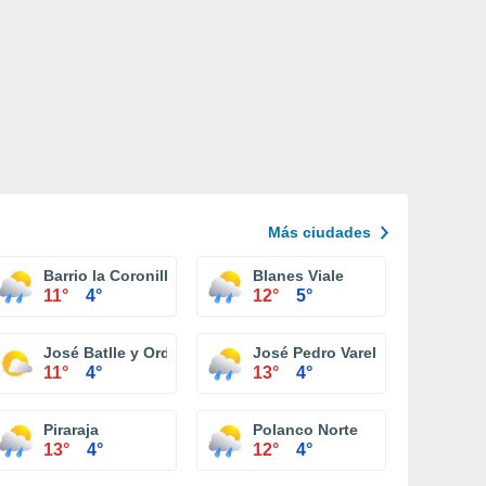
Más ciudades
Barrio la Coronilla - Ancap
Blanes Viale
11°
4°
12°
5°
José Batlle y Ordo
José Pedro Varela
11°
4°
13°
4°
Piraraja
Polanco Norte
13°
4°
12°
4°