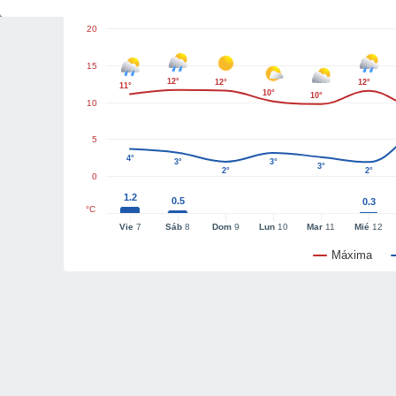
20
15
12°
12°
12°
11°
10°
10°
10
5
4°
3°
3°
3°
2°
2°
0
1.2
0.5
0.3
°C
Vie
7
Sáb
8
Dom
9
Lun
10
Mar
11
Mié
12
Máxima