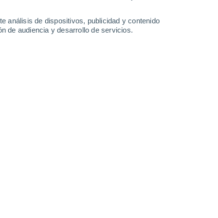
-
36
km/h
14
-
32
km/h
18
-
37
km/h
17
-
39
km/h
e análisis de dispositivos, publicidad y contenido
n de audiencia y desarrollo de servicios.
p hoy
, 7 de agosto
s
Suroeste
0 Bajo
23
-
47 km/h
FPS:
no
s
Suroeste
0 Bajo
20
-
42 km/h
FPS:
no
s
Suroeste
0 Bajo
19
-
40 km/h
FPS:
no
nuboso
Suroeste
2 Bajo
24
-
49 km/h
FPS:
no
s
Oeste
2 Bajo
°
20
-
46 km/h
FPS:
no