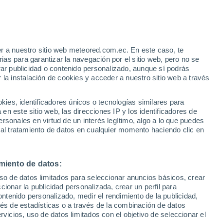
r a nuestro sitio web meteored.com.ec. En este caso, te
/h
as para garantizar la navegación por el sitio web, pero no se
rar publicidad o contenido personalizado, aunque sí podrás
 la instalación de cookies y acceder a nuestro sitio web a través
odelos
es, identificadores únicos o tecnologías similares para
n este sitio web, las direcciones IP y los identificadores de
rsonales en virtud de un interés legítimo, algo a lo que puedes
 al tratamiento de datos en cualquier momento haciendo clic en
Lunes
Martes
Miércoles
Jueves
10 Ago
11 Ago
12 Ago
13 Ago
miento de datos:
uso de datos limitados para seleccionar anuncios básicos, crear
60%
70%
ccionar la publicidad personalizada, crear un perfil para
0.3 mm
6.9 mm
ontenido personalizado, medir el rendimiento de la publicidad,
10°
/
3°
10°
/
3°
12°
/
2°
9°
/
6°
vés de estadísticas o a través de la combinación de datos
rvicios, uso de datos limitados con el objetivo de seleccionar el