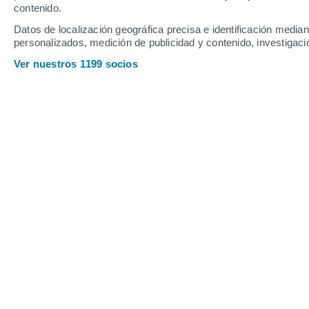
contenido.
21
-
44
km/h
23
-
49
km/h
16
31
-
60
km/h
Datos de localización geográfica precisa e identificación mediant
personalizados, medición de publicidad y contenido, investigació
Tiempo en Barrio la Coronilla - Anca
Ver nuestros 1199 socios
Nubes y claro
6°
07:00
Sensación T.
3°
Nubes y claro
6°
08:00
Sensación T.
3°
Nubes y claro
7°
09:00
Sensación T.
4°
Parcialmente 
9°
11:00
Sensación T.
6°
Nubes y claro
10°
14:00
Sensación T.
10