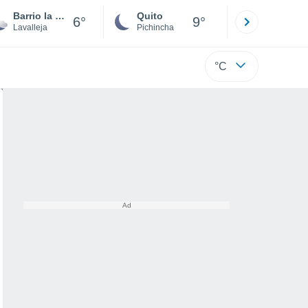
Barrio la Coronilla - Ancap
Quito
Cuenca
6°
9°
Lavalleja
Pichincha
Azuay
°C