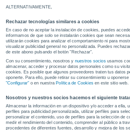
6°
ALTERNATIVAMENTE,
Rechazar tecnologías similares a cookies
Suroeste
En caso de no aceptar la instalación de cookies, puedes accede
Sensación de 3°
23
-
47 km
informamos de que solo se instalarán cookies que sean necesari
utilizarán cookies para analizar el comportamiento ni para most
visualizar publicidad general no personalizada. Puedes rechazar
de este abono pulsando el botón "Rechazar".
Tiempo 1 - 7 días
Mapa de nubosidad
Satélites
M
Con su consentimiento, nosotros y
nuestros socios
usamos cooki
almacenar, acceder y procesar datos personales como su visita e
cookies. Es posible que algunos proveedores traten tus datos pe
oponerte. Para ello, puede retirar su consentimiento u oponerse
Mañana
Domingo
Hoy
"Configurar"
o en nuestra
Política de Cookies
en este sitio web.
8 Ago
9 Ago
7 Ago
Nosotros y nuestros socios hacemos el siguiente trata
Almacenar la información en un dispositivo y/o acceder a ella, 
60%
90%
perfiles para publicidad personalizada, utilizar perfiles para sele
0.5 mm
1.2 mm
personalizar el contenido, uso de perfiles para la selección de c
12°
/
3°
12°
/
2°
11°
/
4°
medir el rendimiento del contenido, comprender al público a tra
procedentes de diferentes fuentes, desarrollo y mejora de los se