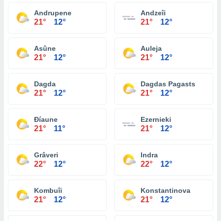
Andrupene
Andzeîi
21°
12°
21°
12°
Asûne
Auleja
21°
12°
21°
12°
Dagda
Dagdas Pagasts
21°
12°
21°
12°
Ðíaune
Ezernieki
21°
11°
21°
12°
Grâveri
Indra
22°
12°
22°
12°
Kombuîi
Konstantinova
21°
12°
21°
12°