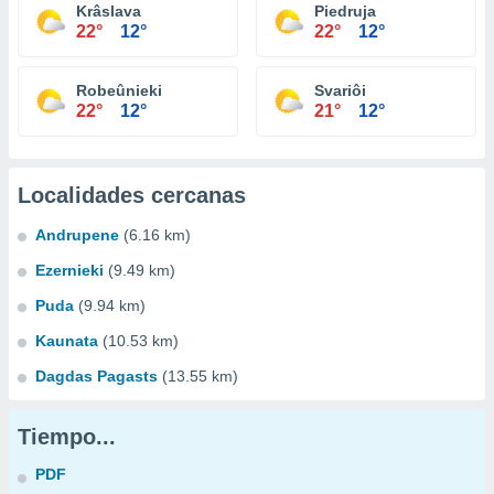
Krâslava
Piedruja
22°
12°
22°
12°
Robeûnieki
Svariôi
22°
12°
21°
12°
Localidades cercanas
Andrupene
(6.16 km)
Ezernieki
(9.49 km)
Puda
(9.94 km)
Kaunata
(10.53 km)
Dagdas Pagasts
(13.55 km)
Tiempo...
PDF