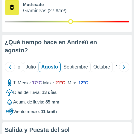
ados con el
Moderado
 seleccionar
Gramíneas (27 #/m³)
o.
calización
precisa e
ión mediante
¿Qué tiempo hace en Andzeîi en
, publicidad
agosto
?
dos,
 publicidad
,
yo
Junio
Julio
Agosto
Septiembre
Octubre
Noviemb
ón de
 desarrollo
T. Media:
17°C
Max.:
21°C
Min:
12°C
s.
Días de lluvia:
13
días
tros 1199
ios
Acum. de lluvia:
85 mm
Viento medio:
11 km/h
Salida y Puesta del sol