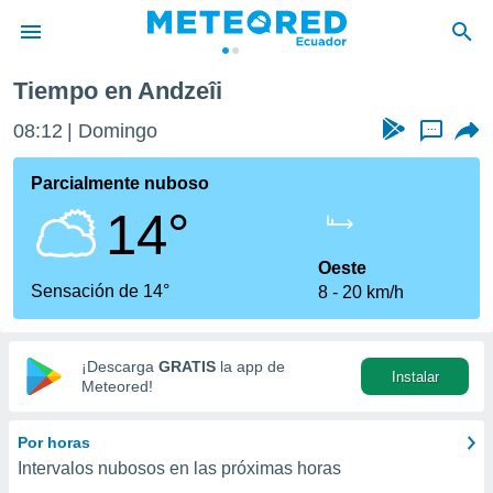
Tiempo en Andzeîi
privacidad
08:12
Domingo
...
o de
com.ec) ha
Parcialmente nuboso
ado por
14°
es para
ue la
 que se
Oeste
e calidad.
Sensación de 14°
8
20 km/h
eder a este
ediante las
opciones:
¡Descarga
GRATIS
la app de
Instalar
ookies y
Meteored!
e forma
Por horas
d digital
Intervalos nubosos en las próximas horas
ada, basada