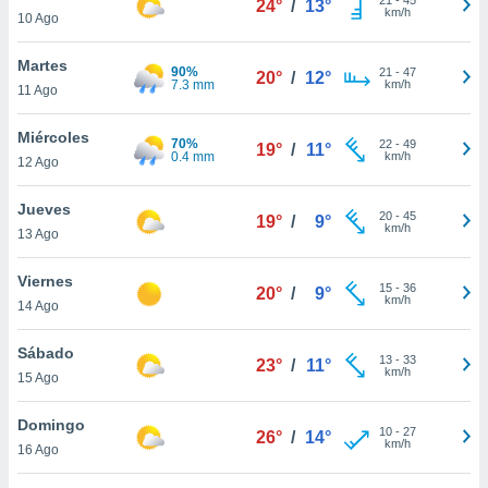
24°
/
13°
ublicidad y
km/h
10 Ago
do en
Martes
 mismo.
90%
21
-
47
20°
/
12°
7.3 mm
km/h
sultar más
11 Ago
 en nuestra
 Cookies
y
Miércoles
70%
22
-
49
19°
/
11°
ualquier
0.4 mm
km/h
12 Ago
ento
Jueves
 botón
20
-
45
19°
/
9°
km/h
13 Ago
ación de
kies
 disponible
Viernes
15
-
36
20°
/
9°
e nuestra
km/h
14 Ago
.
Sábado
IVAMENTE,
13
-
33
23°
/
11°
km/h
15 Ago
as
Domingo
10
-
27
26°
/
14°
 a cookies
km/h
16 Ago
 no aceptar