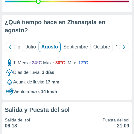
ados con el
 seleccionar
o.
calización
¿Qué tiempo hace en Zhanaqala en
precisa e
agosto
?
ión mediante
, publicidad
yo
Junio
Julio
Agosto
Septiembre
Octubre
Noviemb
dos,
 publicidad
T. Media:
24°C
Max.:
30°C
Min:
17°C
,
Días de lluvia:
3
días
ón de
 desarrollo
Acum. de lluvia:
17 mm
s.
Viento medio:
14 km/h
tros 1199
ios
Salida y Puesta del sol
Salida del sol
Puesta del sol
06:18
21:09