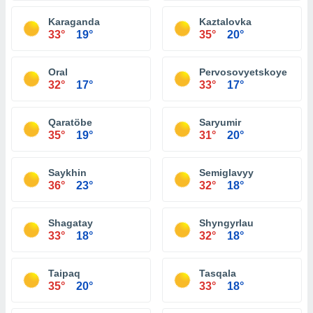
Karaganda
Kaztalovka
33°
19°
35°
20°
Oral
Pervosovyetskoye
32°
17°
33°
17°
Qaratöbe
Saryumir
35°
19°
31°
20°
Saykhin
Semiglavyy
36°
23°
32°
18°
Shagatay
Shyngyrlau
33°
18°
32°
18°
Taipaq
Tasqala
35°
20°
33°
18°