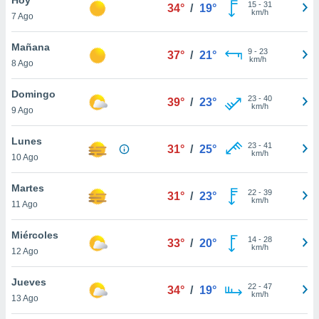
ublicidad y
15
-
31
34°
/
19°
km/h
7 Ago
do en
 mismo.
Mañana
9
-
23
37°
/
21°
sultar más
km/h
8 Ago
 en nuestra
 Cookies
y
Domingo
23
-
40
ualquier
39°
/
23°
km/h
9 Ago
ento
 botón
Lunes
23
-
41
31°
/
25°
ación de
km/h
10 Ago
kies
 disponible
Martes
22
-
39
e nuestra
31°
/
23°
km/h
11 Ago
.
Miércoles
IVAMENTE,
14
-
28
33°
/
20°
km/h
12 Ago
as
Jueves
22
-
47
34°
/
19°
 a cookies
km/h
13 Ago
 no aceptar