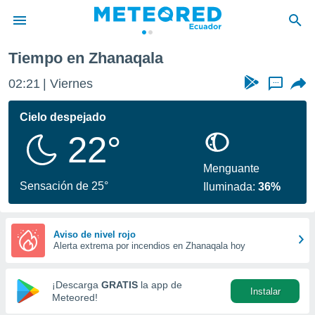
Tiempo en Zhanaqala
privacidad
02:21
Viernes
...
o de
com.ec) ha
Cielo despejado
ado por
22°
es para
ue la
 que se
Menguante
e calidad.
Sensación de 25°
Iluminada:
36%
eder a este
ediante las
opciones:
Aviso de nivel rojo
Alerta extrema por incendios en Zhanaqala hoy
ookies y
e forma
¡Descarga
GRATIS
la app de
Instalar
d digital
Meteored!
ada, basada