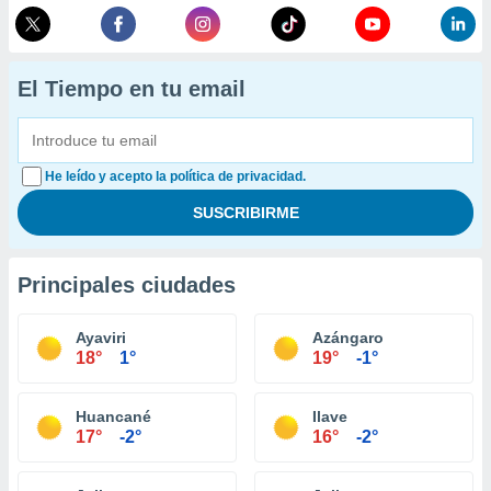
El Tiempo en tu email
He leído y acepto la política de privacidad.
Principales ciudades
Ayaviri
Azángaro
18°
1°
19°
-1°
Huancané
Ilave
17°
-2°
16°
-2°