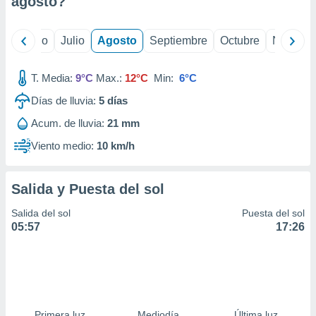
agosto
?
ados con el
 seleccionar
o.
yo
Junio
Julio
Agosto
Septiembre
Octubre
Noviemb
calización
precisa e
ión mediante
T. Media:
9°C
Max.:
12°C
Min:
6°C
Días de lluvia:
5
días
, publicidad
Acum. de lluvia:
21 mm
dos,
 publicidad
Viento medio:
10 km/h
,
ón de
 desarrollo
Salida y Puesta del sol
s.
Salida del sol
Puesta del sol
tros 1199
05:57
17:26
ios
Primera luz
Mediodía
Última luz