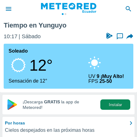
Tiempo en Yunguyo
privacidad
10:17
Sábado
...
o de
com.ec) ha
Soleado
ado por
12°
es para
ue la
 que se
UV
9 ¡Muy Alto!
e calidad.
Sensación de 12°
FPS
25-50
eder a este
ediante las
opciones:
¡Descarga
GRATIS
la app de
Instalar
ookies y
Meteored!
e forma
Por horas
d digital
Cielos despejados en las próximas horas
ada, basada