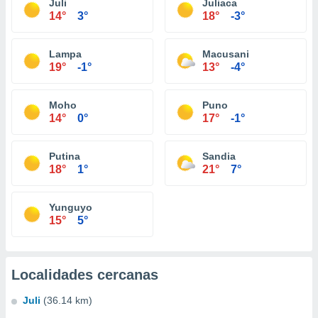
Juli
Juliaca
14°
3°
18°
-3°
Lampa
Macusani
19°
-1°
13°
-4°
Moho
Puno
14°
0°
17°
-1°
Putina
Sandia
18°
1°
21°
7°
Yunguyo
15°
5°
Localidades cercanas
Juli
(36.14 km)