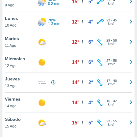
15°
/
5°
ublicidad y
0.2 mm
km/h
9 Ago
do en
Lunes
 mismo.
70%
23
-
45
12°
/
4°
1.3 mm
km/h
sultar más
10 Ago
 en nuestra
 Cookies
y
Martes
29
-
58
12°
/
6°
ualquier
km/h
11 Ago
ento
Miércoles
 botón
27
-
58
14°
/
6°
km/h
12 Ago
ación de
kies
 disponible
Jueves
17
-
40
14°
/
2°
e nuestra
km/h
13 Ago
.
Viernes
IVAMENTE,
16
-
42
14°
/
4°
km/h
14 Ago
as
Sábado
23
-
55
15°
/
5°
 a cookies
km/h
15 Ago
 no aceptar