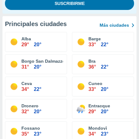
Principales ciudades
Más ciudades
Alba
Barge
29°
20°
33°
22°
Borgo San Dalmazzo
Bra
31°
20°
36°
22°
Ceva
Cuneo
34°
22°
33°
20°
Dronero
Entracque
32°
20°
29°
20°
Fossano
Mondovì
35°
23°
34°
23°