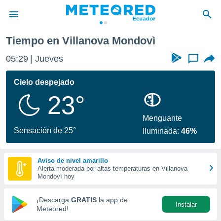
Tiempo en Villanova Mondovì
privacidad
05:29
Jueves
...
o de
com.ec) ha
Cielo despejado
ado por
23°
es para
ue la
 que se
Menguante
e calidad.
Sensación de 25°
Iluminada:
46%
eder a este
ediante las
opciones:
Aviso de nivel amarillo
Alerta moderada por altas temperaturas en Villanova
ookies y
Mondovì hoy
e forma
¡Descarga
GRATIS
la app de
Instalar
d digital
Meteored!
ada, basada