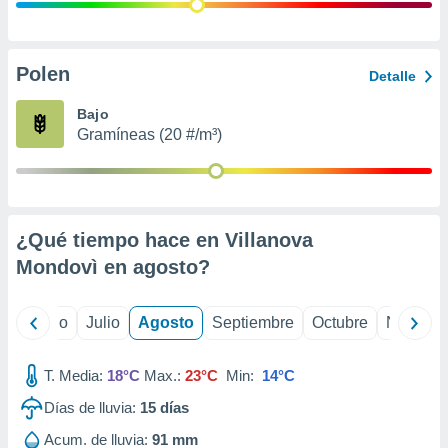
ados con el
 seleccionar
o.
calización
Polen
Detalle
precisa e
ión mediante
Bajo
Gramíneas (20 #/m³)
, publicidad
dos,
 publicidad
,
¿Qué tiempo hace en Villanova
ón de
 desarrollo
Mondovì en
agosto
?
s.
tros 1199
yo
Junio
Julio
Agosto
Septiembre
Octubre
Noviemb
ios
T. Media:
18°C
Max.:
23°C
Min:
14°C
Días de lluvia:
15
días
Acum. de lluvia:
91 mm