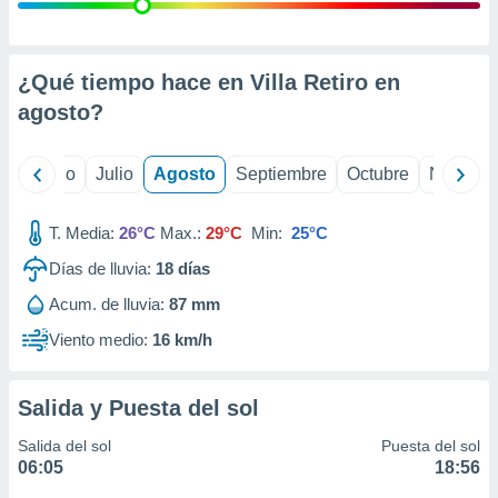
ados con el
 seleccionar
o.
calización
¿Qué tiempo hace en Villa Retiro en
precisa e
agosto
?
ión mediante
, publicidad
yo
Junio
Julio
Agosto
Septiembre
Octubre
Noviemb
dos,
 publicidad
T. Media:
26°C
Max.:
29°C
Min:
25°C
,
Días de lluvia:
18
días
ón de
 desarrollo
Acum. de lluvia:
87 mm
s.
Viento medio:
16 km/h
tros 1199
ios
Salida y Puesta del sol
Salida del sol
Puesta del sol
06:05
18:56