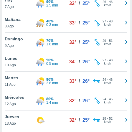
90%
ublicidad y
26
-
46
32°
/
25°
2.5 mm
km/h
7 Ago
do en
 mismo.
Mañana
40%
27
-
48
33°
/
25°
sultar más
0.3 mm
km/h
8 Ago
 en nuestra
 Cookies
y
Domingo
70%
29
-
51
ualquier
32°
/
25°
1.6 mm
km/h
9 Ago
ento
 botón
Lunes
50%
27
-
48
34°
/
26°
ación de
0.5 mm
km/h
10 Ago
kies
 disponible
Martes
90%
24
-
46
e nuestra
33°
/
26°
3.8 mm
km/h
11 Ago
.
Miércoles
IVAMENTE,
80%
24
-
45
32°
/
26°
1.4 mm
km/h
12 Ago
as
Jueves
28
-
52
32°
/
25°
 a cookies
km/h
13 Ago
 no aceptar