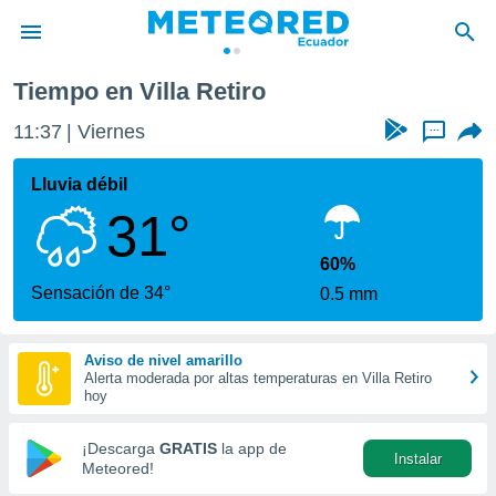
Tiempo en Villa Retiro
privacidad
11:37
Viernes
...
o de
com.ec) ha
Lluvia débil
ado por
31°
es para
ue la
 que se
60%
e calidad.
Sensación de 34°
0.5 mm
eder a este
ediante las
opciones:
Aviso de nivel amarillo
Alerta moderada por altas temperaturas en Villa Retiro
ookies y
hoy
e forma
¡Descarga
GRATIS
la app de
Instalar
d digital
Meteored!
ada, basada