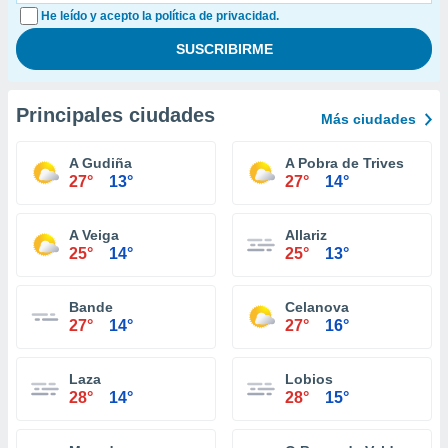
He leído y acepto la política de privacidad.
Principales ciudades
Más ciudades
A Gudiña
A Pobra de Trives
27°
13°
27°
14°
A Veiga
Allariz
25°
14°
25°
13°
Bande
Celanova
27°
14°
27°
16°
Laza
Lobios
28°
14°
28°
15°