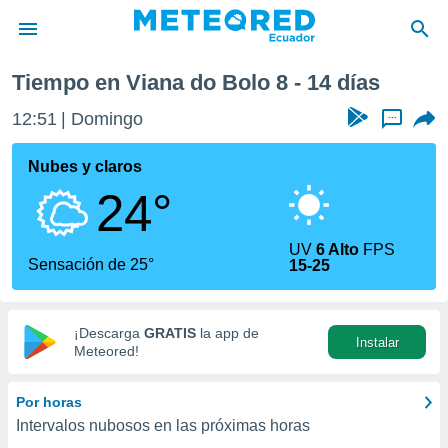
olo
Próxima semana
Tiempo en Viana do Bolo 8 - 14 días
privacidad
12:51
Domingo
...
o de
com.ec) ha
Nubes y claros
ado por
24°
es para
ue la
 que se
UV
6 Alto
FPS
e calidad.
Sensación de 25°
15-25
eder a este
ediante las
opciones:
¡Descarga
GRATIS
la app de
Instalar
ookies y
Meteored!
e forma
Por horas
d digital
Intervalos nubosos en las próximas horas
ada, basada