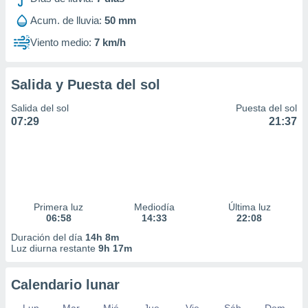
ar perfiles
Acum. de lluvia:
50 mm
idad
a, utilizar
Viento medio:
7 km/h
a
 la
Salida y Puesta del sol
da, crear un
personalizar
Salida del sol
Puesta del sol
o, uso de
07:29
21:37
a la
e contenido
do, medir el
 de la
medir el
 del
 comprender
Primera luz
Mediodía
Última luz
 través de
06:58
14:33
22:08
s o a través
Duración del día
14h 8m
nación de
Luz diurna restante
9h 17m
edentes de
fuentes,
Calendario lunar
y mejora de
os, uso de