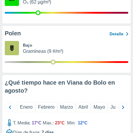
O₃ (62 µg/m³)
retirar su
ento u
 de datos
er momento
Polen
ic en
Detalle
o en
Bajo
 Cookies
en
Gramíneas (9 #/m³)
eb.
y
socios
el
¿Qué tiempo hace en Viana do Bolo en
to de
agosto
?
la
Enero
Febrero
Marzo
Abril
Mayo
Junio
Ju
 en un
 y/o acceder
 de datos
T. Media:
17°C
Max.:
23°C
Min:
12°C
ara
 anuncios
Días de lluvia:
7
días