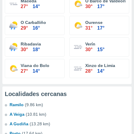
Maceda
O Barco de Valdeorras
27°
14°
30°
17°
O Carballiño
Ourense
29°
16°
31°
17°
Ribadavia
Verín
30°
18°
30°
15°
Viana do Bolo
Xinzo de Limia
27°
14°
28°
14°
Localidades cercanas
Ramilo
(9.86 km)
A Veiga
(10.81 km)
A Gudiña
(13.28 km)
Porto
(17.64 km)