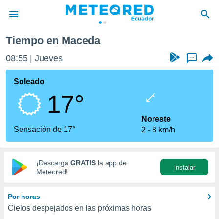
Tiempo en Maceda
privacidad
08:55
Jueves
...
o de
com.ec) ha
Soleado
ado por
17°
es para
ue la
 que se
Noreste
e calidad.
Sensación de 17°
2
8 km/h
eder a este
ediante las
opciones:
¡Descarga
GRATIS
la app de
Instalar
ookies y
Meteored!
e forma
Por horas
d digital
Cielos despejados en las próximas horas
ada, basada