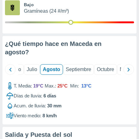
ados con el
Bajo
 seleccionar
Gramíneas (24 #/m³)
o.
calización
precisa e
ión mediante
¿Qué tiempo hace en Maceda en
, publicidad
agosto
?
dos,
 publicidad
,
yo
Junio
Julio
Agosto
Septiembre
Octubre
Noviemb
ón de
 desarrollo
T. Media:
19°C
Max.:
25°C
Min:
13°C
s.
Días de lluvia:
6
días
tros 1199
ios
Acum. de lluvia:
30 mm
Viento medio:
8 km/h
Salida y Puesta del sol