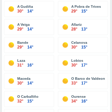
A Gudiña
A Pobra de Trives
30°
14°
29°
15°
A Veiga
Allariz
29°
14°
28°
13°
Bande
Celanova
29°
14°
30°
15°
Laza
Lobios
31°
16°
30°
17°
Maceda
O Barco de Valdeorras
30°
14°
33°
17°
O Carballiño
Ourense
32°
15°
34°
16°