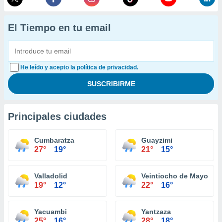
El Tiempo en tu email
He leído y acepto la política de privacidad.
Principales ciudades
Cumbaratza
Guayzimi
27°
19°
21°
15°
Valladolid
Veintiocho de Mayo
19°
12°
22°
16°
Yacuambi
Yantzaza
25°
16°
28°
18°