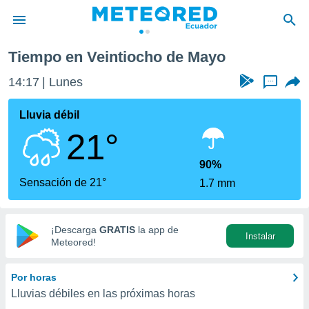
Tiempo en Veintiocho de Mayo
privacidad
14:17
Lunes
...
o de
com.ec) ha
Lluvia débil
ado por
21°
es para
ue la
 que se
90%
e calidad.
Sensación de 21°
1.7 mm
eder a este
ediante las
opciones:
¡Descarga
GRATIS
la app de
Instalar
ookies y
Meteored!
e forma
Por horas
d digital
Lluvias débiles en las próximas horas
ada, basada