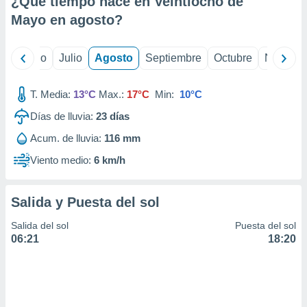
¿Qué tiempo hace en Veintiocho de
ados con el
 seleccionar
Mayo en
agosto
?
o.
calización
yo
Junio
Julio
Agosto
Septiembre
Octubre
Noviemb
precisa e
ión mediante
T. Media:
13°C
Max.:
17°C
Min:
10°C
, publicidad
Días de lluvia:
23
días
dos,
Acum. de lluvia:
116 mm
 publicidad
,
Viento medio:
6 km/h
ón de
 desarrollo
s.
Salida y Puesta del sol
tros 1199
Salida del sol
Puesta del sol
ios
06:21
18:20