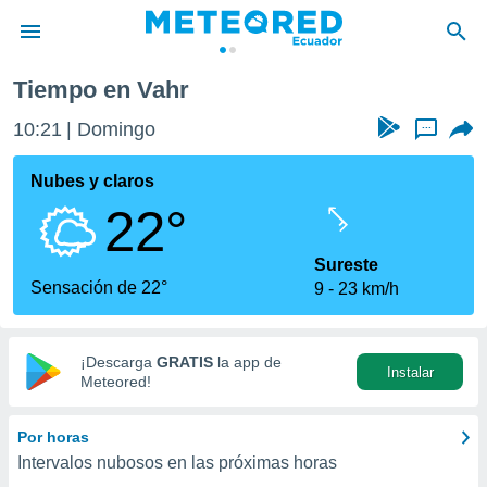
Tiempo en Vahr
privacidad
10:21
Domingo
...
o de
com.ec) ha
Nubes y claros
ado por
22°
es para
ue la
 que se
Sureste
e calidad.
Sensación de 22°
9
23 km/h
eder a este
ediante las
opciones:
¡Descarga
GRATIS
la app de
Instalar
ookies y
Meteored!
e forma
Por horas
d digital
Intervalos nubosos en las próximas horas
ada, basada