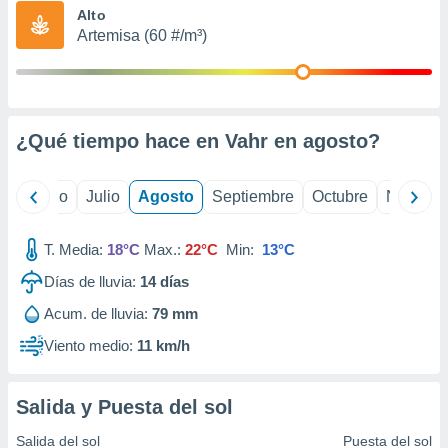
ados con el
Alto
 seleccionar
Artemisa (60 #/m³)
o.
calización
precisa e
ión mediante
¿Qué tiempo hace en Vahr en
agosto
?
, publicidad
dos,
yo
Junio
Julio
Agosto
Septiembre
Octubre
Noviemb
 publicidad
,
ón de
T. Media:
18°C
Max.:
22°C
Min:
13°C
 desarrollo
s.
Días de lluvia:
14
días
tros 1199
Acum. de lluvia:
79 mm
ios
Viento medio:
11 km/h
Salida y Puesta del sol
Salida del sol
Puesta del sol