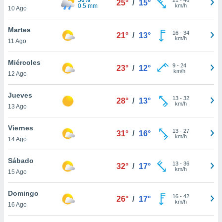
25°
/
15°
ublicidad y
0.5 mm
km/h
10 Ago
do en
Martes
 mismo.
16
-
34
21°
/
13°
km/h
sultar más
11 Ago
 en nuestra
 Cookies
y
Miércoles
9
-
24
23°
/
12°
ualquier
km/h
12 Ago
ento
Jueves
 botón
13
-
32
28°
/
13°
km/h
13 Ago
ación de
kies
 disponible
Viernes
13
-
27
31°
/
16°
e nuestra
km/h
14 Ago
.
Sábado
IVAMENTE,
13
-
36
32°
/
17°
km/h
15 Ago
as
Domingo
16
-
42
26°
/
17°
 a cookies
km/h
16 Ago
 no aceptar