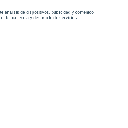
-
36
km/h
14
-
38
km/h
18
-
47
km/h
16
-
46
km/h
e análisis de dispositivos, publicidad y contenido
n de audiencia y desarrollo de servicios.
s
Oeste
2 Bajo
1°
2
-
20 km/h
FPS:
no
s
Oeste
1 Bajo
1°
3
-
17 km/h
FPS:
no
s
Noroeste
0 Bajo
0°
1
-
16 km/h
FPS:
no
Noreste
0 Bajo
9°
1
-
11 km/h
FPS:
no
ado
Noreste
0 Bajo
8°
2
-
8 km/h
FPS:
no