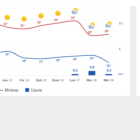
34°
33°
32°
10
32°
31°
28°
28°
5
21°
19°
19°
18°
18°
17°
16°
0.9
0.3
0.3
mm
Jue
13
Vie
14
Sáb
15
Dom
16
Lun
17
Mar
18
Mié
19
Mínima
Lluvia