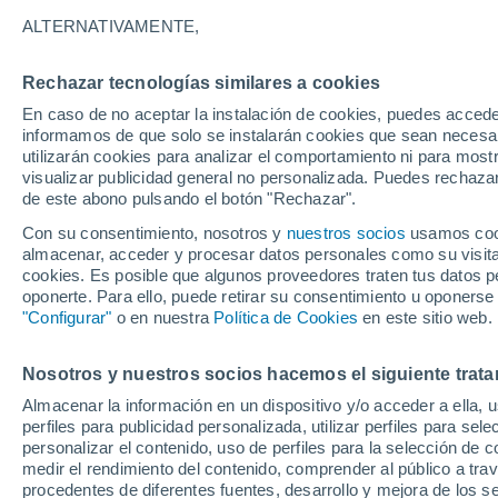
26°
ALTERNATIVAMENTE,
Rechazar tecnologías similares a cookies
Menguant
En caso de no aceptar la instalación de cookies, puedes accede
Iluminada
Sensación de 27°
informamos de que solo se instalarán cookies que sean necesari
utilizarán cookies para analizar el comportamiento ni para most
visualizar publicidad general no personalizada. Puedes rechazar
de este abono pulsando el botón "Rechazar".
Tiempo 1 - 7 días
Mapa de temperatura
Satélites
Con su consentimiento, nosotros y
nuestros socios
usamos cooki
almacenar, acceder y procesar datos personales como su visita e
cookies. Es posible que algunos proveedores traten tus datos pe
oponerte. Para ello, puede retirar su consentimiento u oponerse
Mañana
Domingo
Hoy
"Configurar"
o en nuestra
Política de Cookies
en este sitio web.
8 Ago
9 Ago
7 Ago
Nosotros y nuestros socios hacemos el siguiente trata
Almacenar la información en un dispositivo y/o acceder a ella, 
80%
70%
60%
perfiles para publicidad personalizada, utilizar perfiles para sele
0.9 mm
1.5 mm
0.1 mm
personalizar el contenido, uso de perfiles para la selección de c
33°
/
22°
32°
/
20°
35°
/
21°
medir el rendimiento del contenido, comprender al público a tra
procedentes de diferentes fuentes, desarrollo y mejora de los se