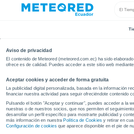
Ti
Aviso de privacidad
El contenido de Meteored (meteored.com.ec) ha sido elaborado p
ofrece es de calidad. Puedes acceder a este sitio web mediante
Aceptar cookies y acceder de forma gratuita
Inicio
Italia
Provincia de Campobasso
Trivento
La publicidad digital personalizada, basada en la información r
financiar nuestra actividad para seguir ofreciéndote contenido c
Tiempo en Trivento
Pulsando el botón "Aceptar y continuar", puedes acceder a la w
nuestras o de nuestros socios, que nos permiten el seguimiento
22:32
Viernes
desarrollar un perfil específico para mostrarte publicidad y co
más información en nuestra
Política de Cookies
y retirar en cu
Configuración de cookies
que aparece disponible en el pie de n
Cielo despejado