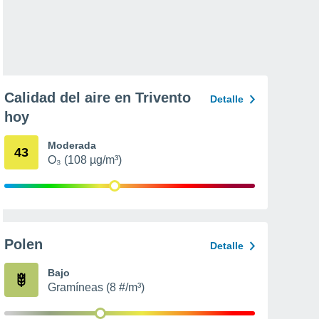
Calidad del aire en Trivento
Detalle
hoy
Moderada
43
O₃ (108 µg/m³)
Polen
Detalle
Bajo
Gramíneas (8 #/m³)