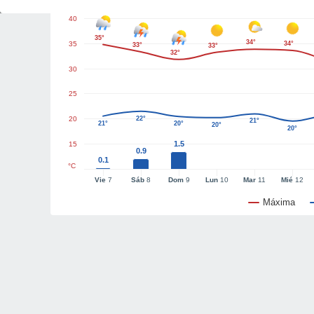
40
35°
34°
35
34°
33°
33°
32°
30
25
20
22°
21°
21°
20°
20°
20°
1.5
15
0.9
0.1
°C
Vie
7
Sáb
8
Dom
9
Lun
10
Mar
11
Mié
12
Máxima