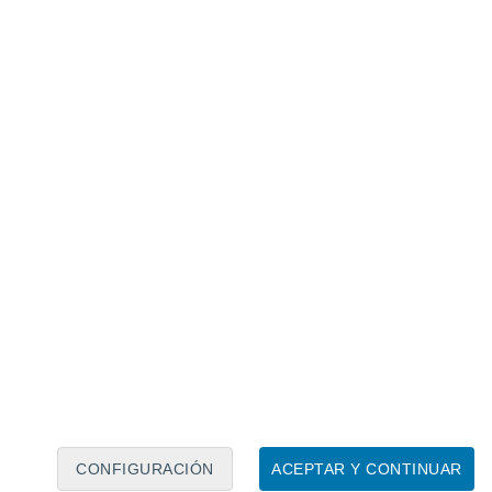
Calendario lunar
Lun
Mar
Mié
Jue
Vie
Sáb
Dom
7
8
9
10
11
12
13
14
15
16
17
18
19
20
CONFIGURACIÓN
ACEPTAR Y CONTINUAR
15