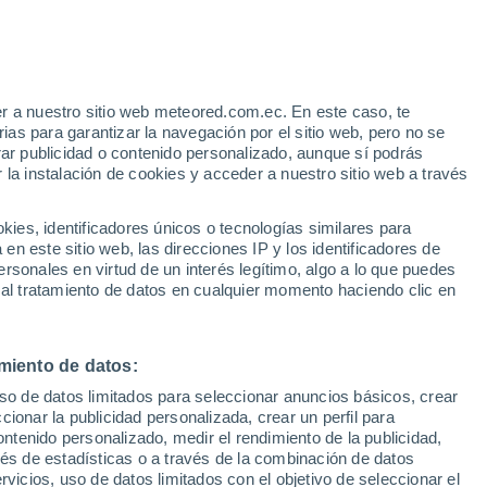
Riesgo de tormentas
Este fin de semana
e
r a nuestro sitio web meteored.com.ec. En este caso, te
:
35%
as para garantizar la navegación por el sitio web, pero no se
rar publicidad o contenido personalizado, aunque sí podrás
 la instalación de cookies y acceder a nuestro sitio web a través
Modelos
es, identificadores únicos o tecnologías similares para
n este sitio web, las direcciones IP y los identificadores de
rsonales en virtud de un interés legítimo, algo a lo que puedes
 al tratamiento de datos en cualquier momento haciendo clic en
Lunes
Martes
Miércoles
Jueves
10 Ago
11 Ago
12 Ago
13 Ago
miento de datos:
uso de datos limitados para seleccionar anuncios básicos, crear
ccionar la publicidad personalizada, crear un perfil para
ontenido personalizado, medir el rendimiento de la publicidad,
33°
/
20°
34°
/
21°
34°
/
20°
32°
/
21°
vés de estadísticas o a través de la combinación de datos
rvicios, uso de datos limitados con el objetivo de seleccionar el