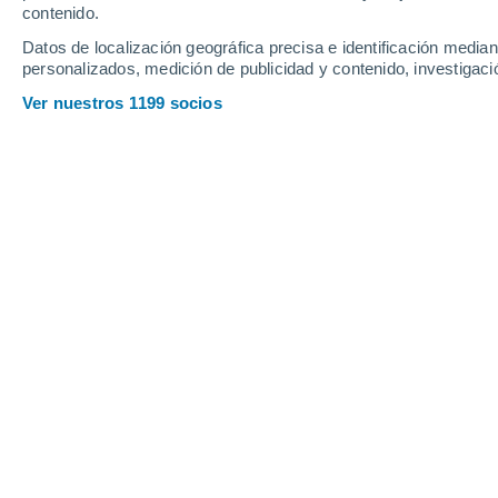
contenido.
13
-
38
km/h
10
-
31
km/h
13
12
-
34
km/h
Datos de localización geográfica precisa e identificación mediant
personalizados, medición de publicidad y contenido, investigació
Tiempo en Trivento hoy
, 7 de agosto
Ver nuestros 1199 socios
Nubes y claro
32°
17:00
Sensación T.
3
Nubes y claro
32°
18:00
Sensación T.
3
Nubes y claro
31°
19:00
Sensación T.
3
Soleado
29°
20:00
Sensación T.
2
Cielo despej
27°
21:00
Sensación T.
2