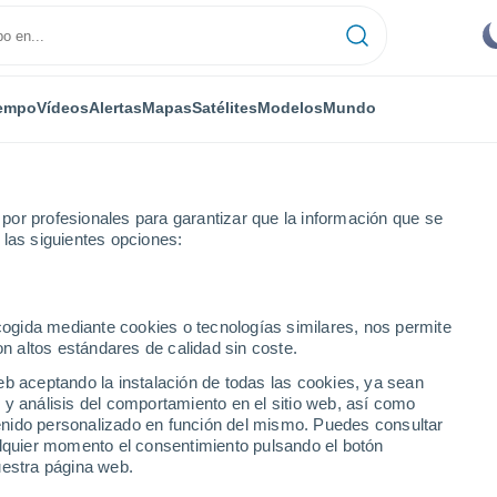
empo
Vídeos
Alertas
Mapas
Satélites
Modelos
Mundo
or profesionales para garantizar que la información que se
 las siguientes opciones:
ecogida mediante cookies o tecnologías similares, nos permite
on altos estándares de calidad sin coste.
eb aceptando la instalación de todas las cookies, ya sean
 y análisis del comportamiento en el sitio web, así como
...
ntenido personalizado en función del mismo. Puedes consultar
alquier momento el consentimiento pulsando el botón
Por horas
uestra página web.
Cielos despejados en las
próximas horas