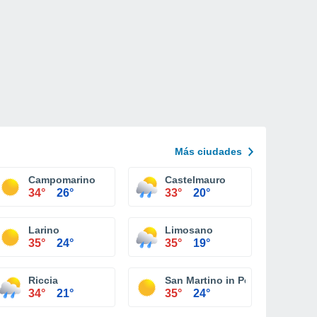
Más ciudades
Campomarino
Castelmauro
34°
26°
33°
20°
Larino
Limosano
35°
24°
35°
19°
Riccia
San Martino in Pensilis
34°
21°
35°
24°