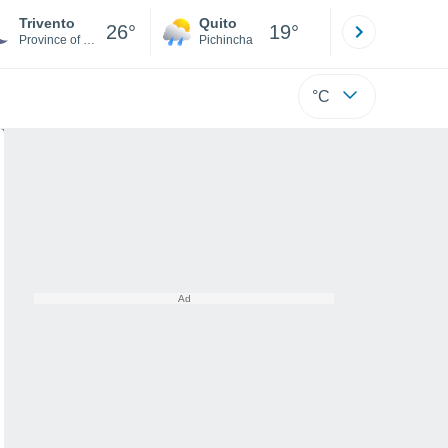
Trivento
Quito
Cuenca
26°
19°
Province of Campobasso
Pichincha
Azuay
°C