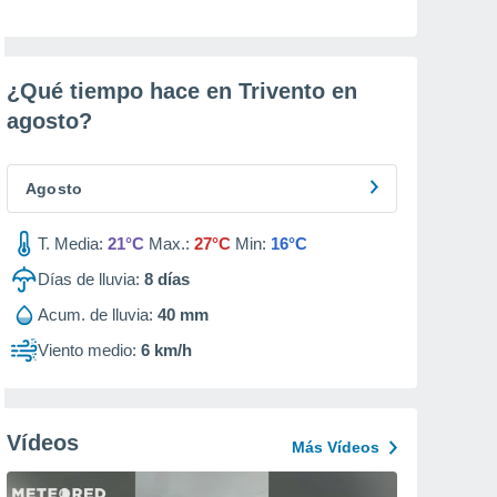
¿Qué tiempo hace en Trivento en
agosto
?
Agosto
T. Media:
21°C
Max.:
27°C
Min:
16°C
Días de lluvia:
8
días
Acum. de lluvia:
40 mm
Viento medio:
6 km/h
Vídeos
Más Vídeos