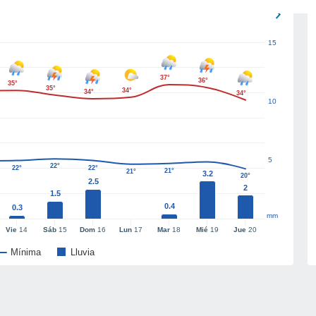
15
37°
36°
35°
35°
34°
34°
34°
10
5
22°
22°
22°
21°
21°
3.2
20°
2.5
2
1.5
0.4
0.3
mm
Vie
14
Sáb
15
Dom
16
Lun
17
Mar
18
Mié
19
Jue
20
Mínima
Lluvia