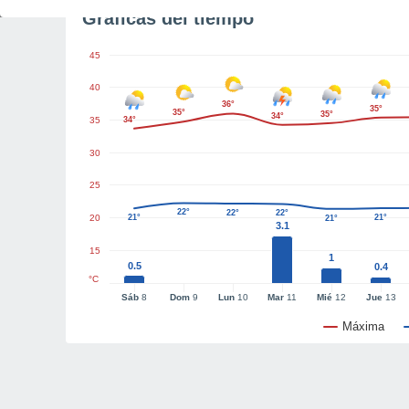
Gráficas del tiempo
45
40
36°
35°
35°
35°
34°
35
34°
30
25
22°
22°
22°
20
21°
21°
21°
3.1
15
1
0.5
0.4
°C
Sáb
8
Dom
9
Lun
10
Mar
11
Mié
12
Jue
13
Máxima