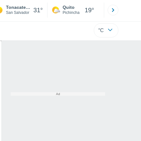
Tonacatepeque
Quito
Cuenca
31°
19°
San Salvador
Pichincha
Azuay
°C