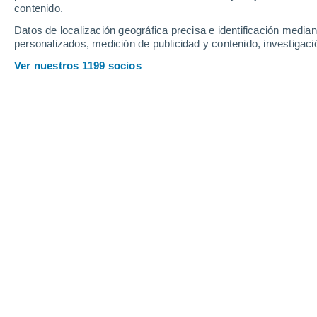
contenido.
8
-
27
km/h
10
-
30
km/h
11
9
-
31
km/h
Datos de localización geográfica precisa e identificación mediant
personalizados, medición de publicidad y contenido, investigació
Tiempo en Tonacatepeque hoy
, 8 de 
Ver nuestros 1199 socios
Soleado
30°
10:00
Sensación T.
31°
Soleado
31°
11:00
Sensación T.
32°
Nubes y claros
32°
12:00
Sensación T.
33°
Nubes y claros
33°
13:00
Sensación T.
33°
Lluvia débil
30%
33°
14:00
0.2 mm
Sensación T.
33°