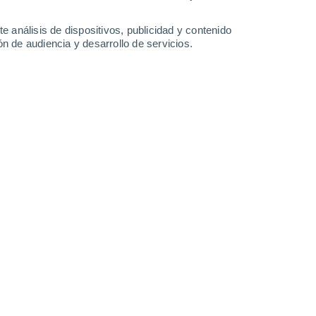
-
34
km/h
13
-
38
km/h
9
-
33
km/h
6
-
28
km/h
e análisis de dispositivos, publicidad y contenido
n de audiencia y desarrollo de servicios.
agosto
Norte
8 ¡Muy Alto!
7
-
26 km/h
FPS:
25-50
Norte
11+ ¡Extremo!
7
-
28 km/h
FPS:
50+
Noreste
11+ ¡Extremo!
6
-
28 km/h
FPS:
50+
Este
10 ¡Muy Alto!
7
-
27 km/h
FPS:
25-50
Sureste
8 ¡Muy Alto!
8
-
29 km/h
FPS:
25-50