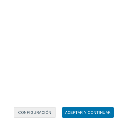
Calendario lunar
Lun
Mar
Mié
Jue
Vie
Sáb
Dom
8
9
10
11
12
13
14
15
16
17
18
19
20
21
CONFIGURACIÓN
ACEPTAR Y CONTINUAR