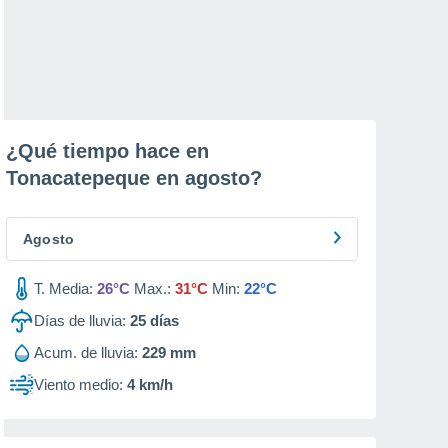
¿Qué tiempo hace en
Tonacatepeque en
agosto
?
Agosto
T. Media:
26°C
Max.:
31°C
Min:
22°C
Días de lluvia:
25
días
Acum. de lluvia:
229 mm
Viento medio:
4 km/h