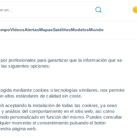
empo
Vídeos
Alertas
Mapas
Satélites
Modelos
Mundo
or profesionales para garantizar que la información que se
 las siguientes opciones:
Tonacatepeque
ecogida mediante cookies o tecnologías similares, nos permite
on altos estándares de calidad sin coste.
que
eb aceptando la instalación de todas las cookies, ya sean
 y análisis del comportamiento en el sitio web, así como
...
ntenido personalizado en función del mismo. Puedes consultar
alquier momento el consentimiento pulsando el botón
Por horas
uestra página web.
Lluvias débiles en las próximas
horas