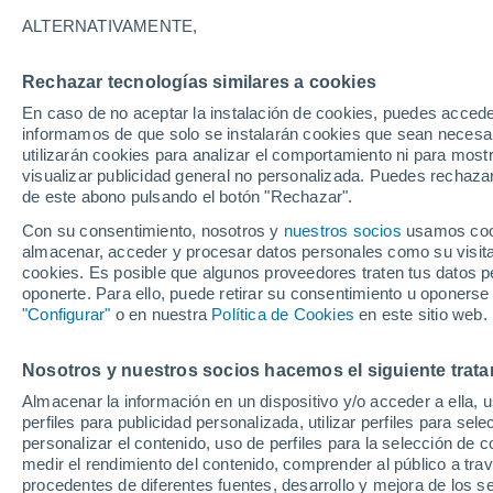
30°
ALTERNATIVAMENTE,
Rechazar tecnologías similares a cookies
UV
8 ¡Muy
En caso de no aceptar la instalación de cookies, puedes accede
Sensación de 31°
FPS
25-50
informamos de que solo se instalarán cookies que sean necesari
utilizarán cookies para analizar el comportamiento ni para most
visualizar publicidad general no personalizada. Puedes rechazar
de este abono pulsando el botón "Rechazar".
Tiempo 1 - 7 días
Mapa de lluvia
Satélites
Modelo
Con su consentimiento, nosotros y
nuestros socios
usamos cooki
almacenar, acceder y procesar datos personales como su visita e
cookies. Es posible que algunos proveedores traten tus datos pe
oponerte. Para ello, puede retirar su consentimiento u oponerse
Mañana
Lunes
Hoy
"Configurar"
o en nuestra
Política de Cookies
en este sitio web.
9 Ago
10 Ago
8 Ago
Nosotros y nuestros socios hacemos el siguiente trata
Almacenar la información en un dispositivo y/o acceder a ella, 
60%
perfiles para publicidad personalizada, utilizar perfiles para sele
0.5 mm
personalizar el contenido, uso de perfiles para la selección de c
35°
/
22°
36°
/
22°
34°
/
21°
medir el rendimiento del contenido, comprender al público a tra
procedentes de diferentes fuentes, desarrollo y mejora de los se