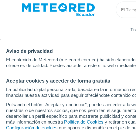
Ti
Aviso de privacidad
El contenido de Meteored (meteored.com.ec) ha sido elaborado p
ofrece es de calidad. Puedes acceder a este sitio web mediante
Aceptar cookies y acceder de forma gratuita
Inicio
El Salvador
Departamento de San Salvador
La publicidad digital personalizada, basada en la información r
financiar nuestra actividad para seguir ofreciéndote contenido c
Tiempo en Tonacatepe
Pulsando el botón "Aceptar y continuar", puedes acceder a la w
nuestras o de nuestros socios, que nos permiten el seguimiento
10:02
Sábado
desarrollar un perfil específico para mostrarte publicidad y co
más información en nuestra
Política de Cookies
y retirar en cu
Configuración de cookies
que aparece disponible en el pie de n
Soleado