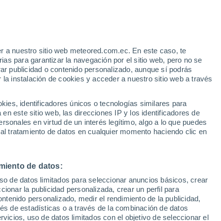
 Alto!
r a nuestro sitio web meteored.com.ec. En este caso, te
as para garantizar la navegación por el sitio web, pero no se
rar publicidad o contenido personalizado, aunque sí podrás
 la instalación de cookies y acceder a nuestro sitio web a través
s
es, identificadores únicos o tecnologías similares para
n este sitio web, las direcciones IP y los identificadores de
rsonales en virtud de un interés legítimo, algo a lo que puedes
 al tratamiento de datos en cualquier momento haciendo clic en
Martes
Miércoles
Jueves
Viernes
11 Ago
12 Ago
13 Ago
14 Ago
miento de datos:
uso de datos limitados para seleccionar anuncios básicos, crear
90%
90%
70%
70%
ccionar la publicidad personalizada, crear un perfil para
3.1 mm
1 mm
0.4 mm
0.3 mm
ontenido personalizado, medir el rendimiento de la publicidad,
34°
/
22°
35°
/
21°
35°
/
21°
35°
/
22°
vés de estadísticas o a través de la combinación de datos
rvicios, uso de datos limitados con el objetivo de seleccionar el