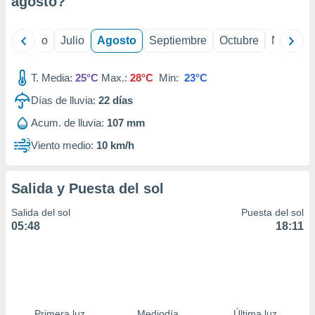
agosto
?
ados con el
 seleccionar
o.
yo
Junio
Julio
Agosto
Septiembre
Octubre
Noviemb
calización
precisa e
ión mediante
T. Media:
25°C
Max.:
28°C
Min:
23°C
Días de lluvia:
22
días
, publicidad
Acum. de lluvia:
107 mm
dos,
 publicidad
Viento medio:
10 km/h
,
ón de
 desarrollo
Salida y Puesta del sol
s.
Salida del sol
Puesta del sol
tros 1199
05:48
18:11
ios
Primera luz
Mediodía
Última luz