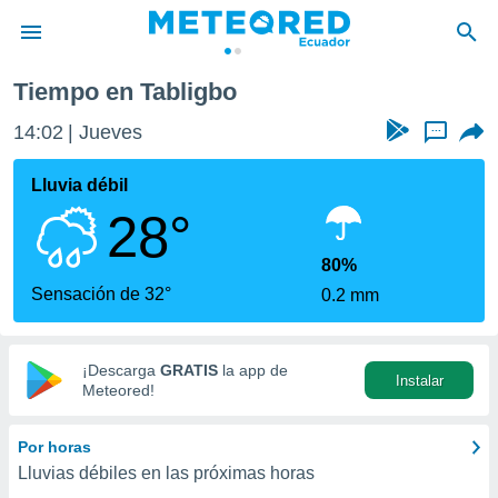
Tiempo en Tabligbo
privacidad
14:02
Jueves
...
o de
com.ec) ha
Lluvia débil
ado por
28°
es para
ue la
 que se
80%
e calidad.
Sensación de 32°
0.2 mm
eder a este
ediante las
opciones:
¡Descarga
GRATIS
la app de
Instalar
ookies y
Meteored!
e forma
Por horas
d digital
Lluvias débiles en las próximas horas
ada, basada