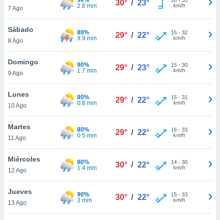
30°
/
23°
ublicidad y
2.6 mm
km/h
7 Ago
do en
Sábado
 mismo.
80%
15
-
32
29°
/
22°
9.9 mm
km/h
sultar más
8 Ago
 en nuestra
 Cookies
y
Domingo
90%
15
-
30
29°
/
23°
ualquier
1.7 mm
km/h
9 Ago
ento
Lunes
 botón
80%
15
-
31
29°
/
22°
0.8 mm
km/h
10 Ago
ación de
kies
 disponible
Martes
80%
16
-
33
29°
/
22°
e nuestra
0.5 mm
km/h
11 Ago
.
Miércoles
80%
IVAMENTE,
14
-
30
30°
/
22°
1.4 mm
km/h
12 Ago
as
Jueves
90%
15
-
33
30°
/
22°
 a cookies
3 mm
km/h
13 Ago
 no aceptar