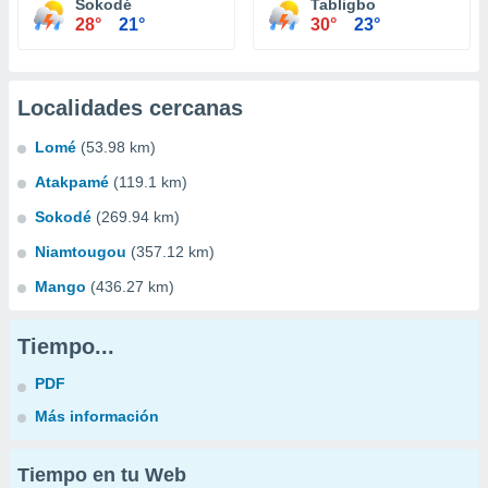
Sokodé
Tabligbo
28°
21°
30°
23°
Localidades cercanas
Lomé
(53.98 km)
Atakpamé
(119.1 km)
Sokodé
(269.94 km)
Niamtougou
(357.12 km)
Mango
(436.27 km)
Tiempo...
PDF
Más información
Tiempo en tu Web