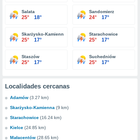
Salata
Sandomierz
25°
18°
24°
17°
Skarżysko-Kamienna
Starachowice
25°
17°
25°
17°
Staszów
Suchedniów
25°
17°
25°
17°
Localidades cercanas
Adamów
(3.27 km)
Skarżysko-Kamienna
(9 km)
Starachowice
(16.24 km)
Kielce
(24.85 km)
Małacentów
(28.65 km)