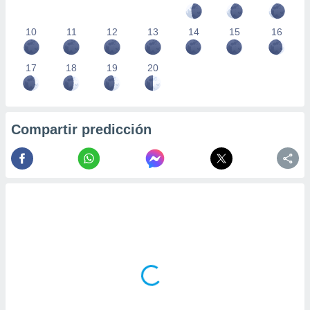
10
11
12
13
14
15
16
17
18
19
20
Compartir predicción