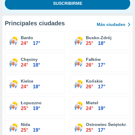
Principales ciudades
Más ciudades
Bardo
Busko-Zdrój
24°
17°
25°
18°
Chęciny
Fałków
24°
18°
26°
17°
Kielce
Końskie
24°
18°
26°
17°
Łopuszno
Mietel
25°
19°
24°
19°
Nida
Ostrowiec Świętokrzysk
25°
19°
25°
17°