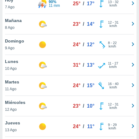
90%
ublicidad y
13
-
32
25°
/
17°
11 mm
km/h
7 Ago
do en
 mismo.
Mañana
12
-
31
23°
/
14°
sultar más
km/h
8 Ago
 en nuestra
 Cookies
y
Domingo
8
-
22
ualquier
24°
/
12°
km/h
9 Ago
ento
 botón
Lunes
11
-
27
31°
/
13°
ación de
km/h
10 Ago
kies
 disponible
Martes
16
-
40
e nuestra
24°
/
15°
km/h
11 Ago
.
Miércoles
IVAMENTE,
12
-
31
23°
/
10°
km/h
12 Ago
as
Jueves
9
-
29
24°
/
11°
 a cookies
km/h
13 Ago
 no aceptar