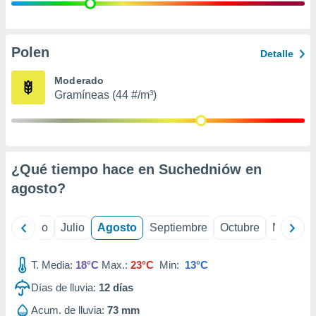
ados con el
 seleccionar
o.
calización
Polen
Detalle
precisa e
ión mediante
Moderado
Gramíneas (44 #/m³)
, publicidad
dos,
 publicidad
,
¿Qué tiempo hace en Suchedniów en
ón de
 desarrollo
agosto
?
s.
tros 1199
yo
Junio
Julio
Agosto
Septiembre
Octubre
Noviemb
ios
T. Media:
18°C
Max.:
23°C
Min:
13°C
Días de lluvia:
12
días
Acum. de lluvia:
73 mm