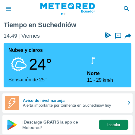
Tiempo en Suchedniów
privacidad
14:49
Viernes
...
o de
com.ec) ha
Nubes y claros
ado por
24°
es para
ue la
 que se
Norte
e calidad.
Sensación de 25°
11
29 km/h
eder a este
ediante las
opciones:
Aviso de nivel naranja
Alerta importante por tormenta en Suchedniów hoy
ookies y
e forma
¡Descarga
GRATIS
la app de
Instalar
d digital
Meteored!
ada, basada