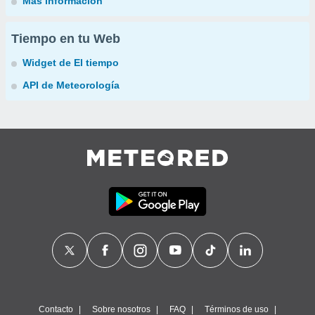
Más información
Tiempo en tu Web
Widget de El tiempo
API de Meteorología
Contacto
Sobre nosotros
FAQ
Términos de uso