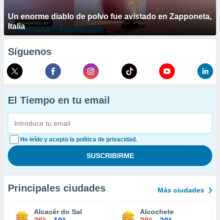
Un enorme diablo de polvo fue avistado en Zapponeta,
Italia
Síguenos
El Tiempo en tu email
He leído y acepto la política de privacidad.
Principales ciudades
Más ciudades
Alcacér do Sal
Alcochete