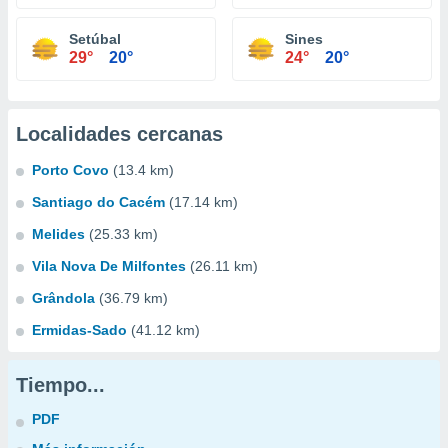
Setúbal
Sines
29°
20°
24°
20°
Localidades cercanas
Porto Covo
(13.4 km)
Santiago do Cacém
(17.14 km)
Melides
(25.33 km)
Vila Nova De Milfontes
(26.11 km)
Grândola
(36.79 km)
Ermidas-Sado
(41.12 km)
Tiempo...
PDF