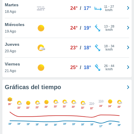
ste abono
Martes
11
-
27
24°
/
17°
 botón
km/h
18 Ago
.
Miércoles
13
-
28
24°
/
19°
km/h
nto,
19 Ago
cios
Jueves
18
-
34
23°
/
18°
kies,
km/h
20 Ago
ores únicos
as similares
Viernes
nar,
26
-
44
25°
/
18°
km/h
rocesar
21 Ago
onales como
 este sitio
Gráficas del tiempo
recciones IP
ficadores de
 posible
s
26°
24°
24°
23°
23°
23°
23°
23°
23°
22°
22°
22°
22°
 traten tus
nales en
 interés
19°
19°
19°
19°
19°
19°
18°
18°
18°
18°
18°
18°
go a lo que
17°
nerte. Para