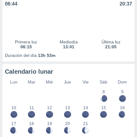
06:44
20:37
Primera luz
Mediodía
Última luz
06:15
13:41
21:05
Duración del día
13h 53m
Calendario lunar
Lun
Mar
Mié
Jue
Vie
Sáb
Dom
8
9
10
11
12
13
14
15
16
17
18
19
20
21