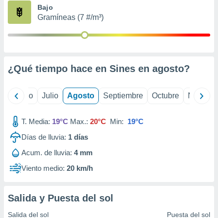
ados con el
Bajo
 seleccionar
Gramíneas (7 #/m³)
o.
calización
precisa e
ión mediante
¿Qué tiempo hace en Sines en
agosto
?
, publicidad
dos,
yo
Junio
Julio
Agosto
Septiembre
Octubre
Noviemb
 publicidad
,
ón de
T. Media:
19°C
Max.:
20°C
Min:
19°C
 desarrollo
s.
Días de lluvia:
1
días
tros 1199
Acum. de lluvia:
4 mm
ios
Viento medio:
20 km/h
Salida y Puesta del sol
Salida del sol
Puesta del sol