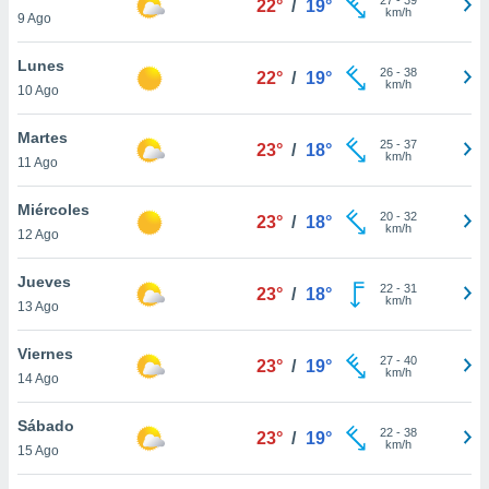
22°
/
19°
ublicidad y
km/h
9 Ago
do en
Lunes
 mismo.
26
-
38
22°
/
19°
km/h
sultar más
10 Ago
 en nuestra
 Cookies
y
Martes
25
-
37
23°
/
18°
ualquier
km/h
11 Ago
ento
Miércoles
 botón
20
-
32
23°
/
18°
km/h
12 Ago
ación de
kies
 disponible
Jueves
22
-
31
23°
/
18°
e nuestra
km/h
13 Ago
.
Viernes
IVAMENTE,
27
-
40
23°
/
19°
km/h
14 Ago
as
Sábado
22
-
38
23°
/
19°
 a cookies
km/h
15 Ago
 no aceptar