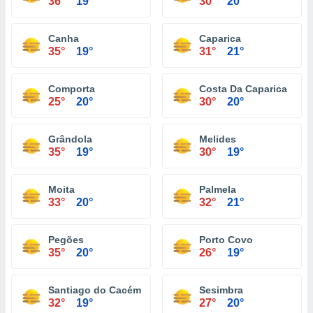
36°
19°
30°
20°
Canha
Caparica
35°
19°
31°
21°
Comporta
Costa Da Caparica
25°
20°
30°
20°
Grândola
Melides
35°
19°
30°
19°
Moita
Palmela
33°
20°
32°
21°
Pegões
Porto Covo
35°
20°
26°
19°
Santiago do Cacém
Sesimbra
32°
19°
27°
20°