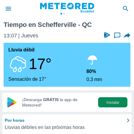
Tiempo en Schefferville - QC
privacidad
13:07
Jueves
...
o de
com.ec) ha
Lluvia débil
ado por
17°
es para
ue la
 que se
80%
e calidad.
Sensación de 17°
0.3 mm
eder a este
ediante las
opciones:
¡Descarga
GRATIS
la app de
Instalar
ookies y
Meteored!
e forma
Por horas
d digital
Lluvias débiles en las próximas horas
ada, basada