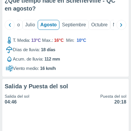
¿Qué tiempo hace en Schefferville - QC
ados con el
 seleccionar
en
agosto
?
o.
calización
yo
Junio
Julio
Agosto
Septiembre
Octubre
Noviemb
precisa e
ión mediante
T. Media:
13°C
Max.:
16°C
Min:
10°C
, publicidad
Días de lluvia:
18
días
dos,
Acum. de lluvia:
112 mm
 publicidad
,
Viento medio:
16 km/h
ón de
 desarrollo
s.
Salida y Puesta del sol
tros 1199
Salida del sol
Puesta del sol
ios
04:46
20:18