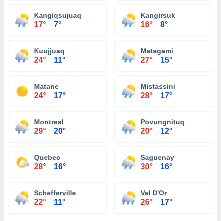
Kangiqsujuaq
Kangirsuk
17°
7°
16°
8°
Kuujjuaq
Matagami
24°
11°
27°
15°
Matane
Mistassini
24°
17°
28°
17°
Montreal
Povungnituq
29°
20°
20°
12°
Quebec
Saguenay
28°
16°
30°
16°
Schefferville
Val D'Or
22°
11°
26°
17°