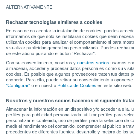
14°
ALTERNATIVAMENTE,
Rechazar tecnologías similares a cookies
Este
En caso de no aceptar la instalación de cookies, puedes accede
Sensación de 14°
13
-
17 km
informamos de que solo se instalarán cookies que sean necesari
utilizarán cookies para analizar el comportamiento ni para most
visualizar publicidad general no personalizada. Puedes rechazar
de este abono pulsando el botón "Rechazar".
Tiempo 1 - 7 días
Mapa de lluvia
Satélites
Modelo
Con su consentimiento, nosotros y
nuestros socios
usamos cooki
almacenar, acceder y procesar datos personales como su visita e
cookies. Es posible que algunos proveedores traten tus datos pe
oponerte. Para ello, puede retirar su consentimiento u oponerse
Mañana
Lunes
Hoy
"Configurar"
o en nuestra
Política de Cookies
en este sitio web.
9 Ago
10 Ago
8 Ago
Nosotros y nuestros socios hacemos el siguiente trata
Almacenar la información en un dispositivo y/o acceder a ella, 
70%
perfiles para publicidad personalizada, utilizar perfiles para sele
0.4 mm
personalizar el contenido, uso de perfiles para la selección de c
12°
/
9°
12°
/
9°
15°
/
9°
medir el rendimiento del contenido, comprender al público a tra
procedentes de diferentes fuentes, desarrollo y mejora de los se