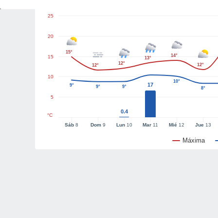
25
20
15°
14°
15
13°
12°
12°
12°
10
10°
17
9°
9°
9°
8°
5
0.4
°C
Sáb
8
Dom
9
Lun
10
Mar
11
Mié
12
Jue
13
Máxima