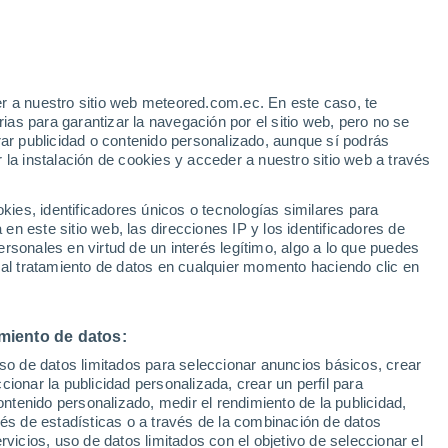
r a nuestro sitio web meteored.com.ec. En este caso, te
/h
as para garantizar la navegación por el sitio web, pero no se
rar publicidad o contenido personalizado, aunque sí podrás
 la instalación de cookies y acceder a nuestro sitio web a través
s
es, identificadores únicos o tecnologías similares para
n este sitio web, las direcciones IP y los identificadores de
rsonales en virtud de un interés legítimo, algo a lo que puedes
 al tratamiento de datos en cualquier momento haciendo clic en
Martes
Miércoles
Jueves
Viernes
11 Ago
12 Ago
13 Ago
14 Ago
miento de datos:
uso de datos limitados para seleccionar anuncios básicos, crear
70%
ccionar la publicidad personalizada, crear un perfil para
17 mm
ontenido personalizado, medir el rendimiento de la publicidad,
13°
/
10°
14°
/
10°
12°
/
8°
17°
/
8°
vés de estadísticas o a través de la combinación de datos
rvicios, uso de datos limitados con el objetivo de seleccionar el