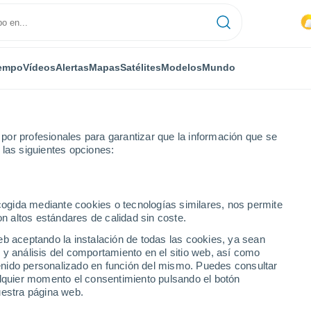
empo
Vídeos
Alertas
Mapas
Satélites
Modelos
Mundo
or profesionales para garantizar que la información que se
 las siguientes opciones:
ecogida mediante cookies o tecnologías similares, nos permite
on altos estándares de calidad sin coste.
eb aceptando la instalación de todas las cookies, ya sean
 y análisis del comportamiento en el sitio web, así como
...
ntenido personalizado en función del mismo. Puedes consultar
alquier momento el consentimiento pulsando el botón
Por horas
uestra página web.
Cielos cubiertos en las próximas
horas