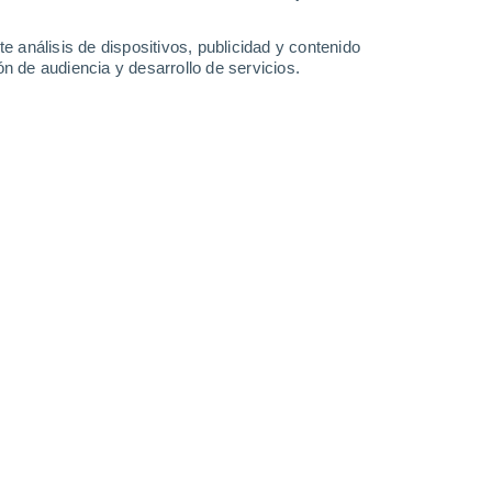
-
25
km/h
17
-
26
km/h
11
-
19
km/h
10
-
23
km/h
e análisis de dispositivos, publicidad y contenido
n de audiencia y desarrollo de servicios.
s
Este
2 Bajo
°
13
-
17 km/h
FPS:
no
s
Este
1 Bajo
°
15
-
21 km/h
FPS:
no
nuboso
Este
0 Bajo
°
13
-
21 km/h
FPS:
no
Este
0 Bajo
°
11
-
18 km/h
FPS:
no
Este
0 Bajo
°
10
-
17 km/h
FPS:
no