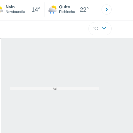
Nain
Quito
Cuenca
14°
22°
Newfoundland
Pichincha
Azuay
°C