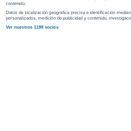
contenido.
14
-
22
km/h
14
-
22
km/h
17
15
-
22
km/h
Datos de localización geográfica precisa e identificación mediant
personalizados, medición de publicidad y contenido, investigació
Tiempo en Nain - NL hoy
, 8 de agosto
Ver nuestros 1199 socios
Nubes y claro
14°
17:00
Sensación T.
14
Nubes y claro
13°
18:00
Sensación T.
13
Parcialmente 
12°
19:00
Sensación T.
12
Cubierto
11°
20:00
Sensación T.
11
Cubierto
10°
21:00
Sensación T.
10