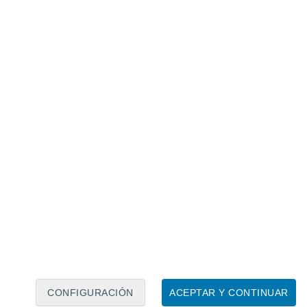
Calendario lunar
Lun
Mar
Mié
Jue
Vie
Sáb
Dom
8
9
10
11
12
13
14
15
16
17
18
19
20
21
CONFIGURACIÓN
ACEPTAR Y CONTINUAR
75