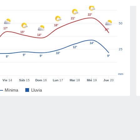
22°
21°
50
18°
17°
16°
15°
14°
14°
12°
25
10°
9°
9°
9°
8°
mm
Vie
14
Sáb
15
Dom
16
Lun
17
Mar
18
Mié
19
Jue
20
Mínima
Lluvia