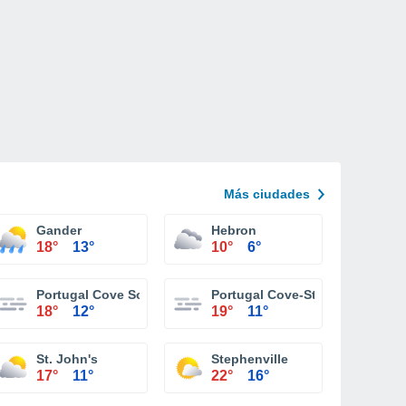
Más ciudades
Gander
Hebron
18°
13°
10°
6°
Portugal Cove South
Portugal Cove-St. Philip's
18°
12°
19°
11°
St. John's
Stephenville
17°
11°
22°
16°