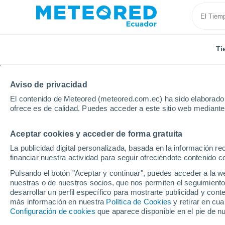
Ti
Aviso de privacidad
El contenido de Meteored (meteored.com.ec) ha sido elaborado p
ofrece es de calidad. Puedes acceder a este sitio web mediante
Aceptar cookies y acceder de forma gratuita
Inicio
Canadá
Terranova y Labrador
Nain
La publicidad digital personalizada, basada en la información r
financiar nuestra actividad para seguir ofreciéndote contenido c
Tiempo en Nain - NL
Pulsando el botón "Aceptar y continuar", puedes acceder a la w
nuestras o de nuestros socios, que nos permiten el seguimiento
16:32
Sábado
desarrollar un perfil específico para mostrarte publicidad y co
más información en nuestra
Política de Cookies
y retirar en cu
Configuración de cookies
que aparece disponible en el pie de n
Nubes y claros