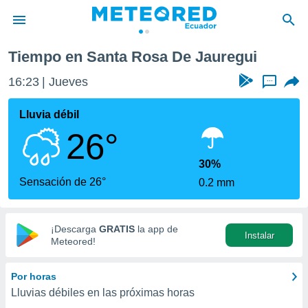
i
Tiempo en Santa Rosa De Jauregui
privacidad
16:23
Jueves
...
o de
com.ec) ha
Lluvia débil
ado por
26°
es para
ue la
 que se
30%
e calidad.
Sensación de 26°
0.2 mm
eder a este
ediante las
opciones:
¡Descarga
GRATIS
la app de
Instalar
ookies y
Meteored!
e forma
Por horas
d digital
Lluvias débiles en las próximas horas
ada, basada