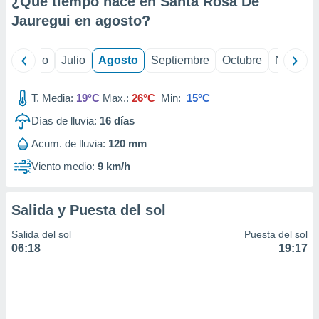
¿Qué tiempo hace en Santa Rosa De
ados con el
 seleccionar
Jauregui en
agosto
?
o.
calización
yo
Junio
Julio
Agosto
Septiembre
Octubre
Noviemb
precisa e
ión mediante
T. Media:
19°C
Max.:
26°C
Min:
15°C
, publicidad
Días de lluvia:
16
días
dos,
Acum. de lluvia:
120 mm
 publicidad
,
Viento medio:
9 km/h
ón de
 desarrollo
s.
Salida y Puesta del sol
tros 1199
Salida del sol
Puesta del sol
ios
06:18
19:17