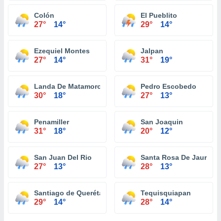
Colón
El Pueblito
27°
14°
29°
14°
Ezequiel Montes
Jalpan
27°
14°
31°
19°
Landa De Matamoros
Pedro Escobedo
30°
18°
27°
13°
Penamiller
San Joaquin
31°
18°
20°
12°
San Juan Del Rio
Santa Rosa De Jauregu
27°
13°
28°
13°
Santiago de Querétaro
Tequisquiapan
29°
14°
28°
14°