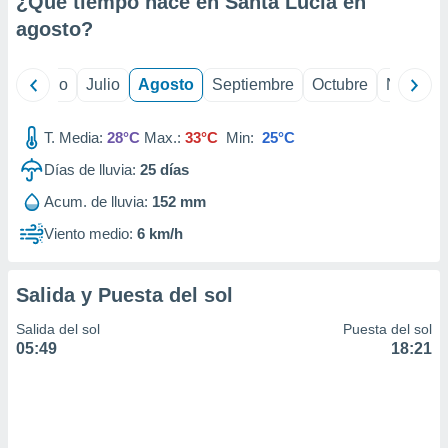
¿Qué tiempo hace en Santa Lucía en
ados con el
 seleccionar
agosto
?
o.
calización
yo
Junio
Julio
Agosto
Septiembre
Octubre
Noviemb
precisa e
ión mediante
T. Media:
28°C
Max.:
33°C
Min:
25°C
, publicidad
Días de lluvia:
25
días
dos,
Acum. de lluvia:
152 mm
 publicidad
,
Viento medio:
6 km/h
ón de
 desarrollo
s.
Salida y Puesta del sol
tros 1199
Salida del sol
Puesta del sol
ios
05:49
18:21