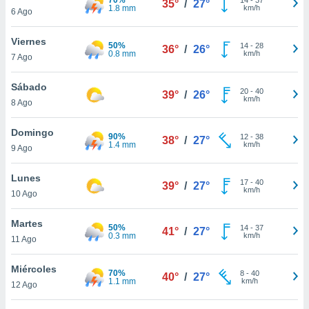
35°
/
27°
ublicidad y
1.8 mm
km/h
6 Ago
do en
Viernes
 mismo.
50%
14
-
28
36°
/
26°
0.8 mm
km/h
sultar más
7 Ago
 en nuestra
 Cookies
y
Sábado
20
-
40
39°
/
26°
ualquier
km/h
8 Ago
ento
Domingo
 botón
90%
12
-
38
38°
/
27°
1.4 mm
km/h
9 Ago
ación de
kies
 disponible
Lunes
17
-
40
39°
/
27°
e nuestra
km/h
10 Ago
.
Martes
50%
IVAMENTE,
14
-
37
41°
/
27°
0.3 mm
km/h
11 Ago
as
Miércoles
70%
8
-
40
40°
/
27°
 a cookies
1.1 mm
km/h
12 Ago
 no aceptar