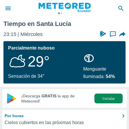
Tiempo en Santa Lucía
privacidad
23:15
Miércoles
...
o de
com.ec) ha
Parcialmente nuboso
ado por
29°
es para
ue la
 que se
Menguante
e calidad.
Sensación de 34°
Iluminada:
54%
eder a este
ediante las
opciones:
¡Descarga
GRATIS
la app de
Instalar
ookies y
Meteored!
e forma
Por horas
d digital
Cielos cubiertos en las próximas horas
ada, basada